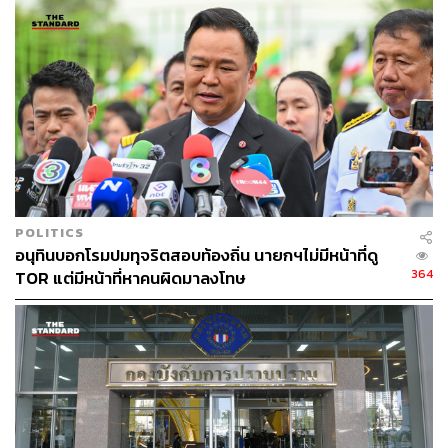
TAGS:
คณะกรรมการป้องกันและปราบปรามการทุจริตแห่งชาติ
(ป.ป.ช.)
การชุมนุมทางการเมือง 2553
อภิสิทธิ์ เวชชาชีวะ
POLITICS
อนุทินบอกโรมปมทุจริตสอบท้องถิ่น นายกฯไม่มีหน้าที่ดู
364
TOR แต่มีหน้าที่หาคนผิดมาลงโทษ
613
ABOUT THE AUTHOR
พลวุฒิ สงสกุล
Content creator การเมือง ประจำสำนักข่าว