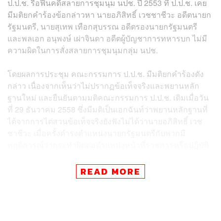
ป.ป.ช. รื้อฟื้นคดีสลายการชุมนุม นปช. ปี 2553 ที่ ป.ป.ช. เคย
มีมติยกคำร้องข้อกล่าวหา นายอภิสิทธิ์ เวชชาชีวะ อดีตนายก
รัฐมนตรี, นายสุเทพ เทือกสุบรรณ อดีตรองนายกรัฐมนตรี
และพลเอก อนุพงษ์ เผ่าจินดา อดีตผู้บัญชาการทหารบก ไม่มี
ความผิดในการสั่งสลายการชุมนุมกลุ่ม นปช.
โดยผลการประชุม คณะกรรมการ ป.ป.ช. มีมติยกคำร้องดัง
กล่าว เนื่องจากเห็นว่าไม่ปรากฏข้อเท็จจริงและพยานหลัก
ฐานใหม่ และยืนยันตามมติคณะกรรมการ ป.ป.ช. เดิมเมื่อวัน
ที่ 29 ธันวาคม 2558 ซึ่งมีมติเป็นเอกฉันท์ว่าพยานหลักฐานที่
ได้จากการไต่สวนข้อเท็จจริงยังฟังไม่ได้ว่านายอภิสิทธิ์ เวช
ชาชีวะ เมื่อครั้งดำรงตำแหน่งนายกรัฐมนตรีกับพวกมี
พฤติการณ์ว่ากระทำผิดต่อตำแหน่งหน้าที่ราชการหรือปฏิบัติ
หน้าที่โดยมิชอบ กรณีสั่งการในเหตุการณ์สลายการชุมนุม
นปช. เมื่อวันที่ 10 เมษายน ถึง 19 พฤษภาคม 2553
READ MORE
ทั้งนี้การแถลงข่าวของเลขาธิการ ป.ป.ช. มีการชี้แจงประเด็น
ตามคำร้องของแกนนำ นปช. ซึ่งเปรียบเทียบกรณีรัฐบาลนาย
สมชาย วงศ์สวัสดิ์ สลายการชุมนุมของกลุ่มพันธมิตรฯ เมื่อปี