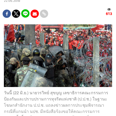
22.06.2018
613
วันนี้ (22 มิ.ย.) นายวรวิทย์ สุขบุญ เลขาธิการคณะกรรมการ
ป้องกันและปราบปรามการทุจริตแห่งชาติ
(ป.ป.ช.) ในฐานะ
โฆษกสำนักงาน ป.ป.ช. แถลงข่าวผลการประชุมพิจารณา
กรณีที่แกนนำ นปช. มีหนังสือร้องขอให้คณะกรรมการ