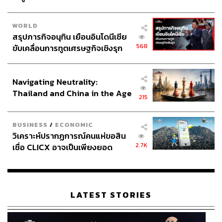
WORLD
สรุปภารกิจอนุทิน เยือนอินโดนีเซีย
568
ขับเคลื่อนการทูตเศรษฐกิจเชิงรุก
ประกาศหุ้นส่วนยุทธศาสตร์ไทย –
อินโดนีเซีย
Navigating Neutrality:
Thailand and China in the Age
215
of a New Global Order
BUSINESS
/
ECONOMIC
วิเคราะห์ปรากฏการณ์คนแห่ขอสิน
2.7K
เชื่อ CLICX อาจเป็นเพียงยอด
ภูเขาน้ำแข็ง ของปัญหาหนี้ครัว
เรือนไทยที่ถูกซุกไว้
LATEST STORIES