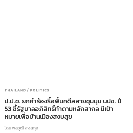
/
THAILAND
POLITICS
ป.ป.ช. ยกคำร้องรื้อฟื้นคดีสลายชุมนุม นปช. ปี
53 ชี้รัฐบาลอภิสิทธิ์ทำตามหลักสากล มีเป้า
หมายเพื่อบ้านเมืองสงบสุข
โดย
พลวุฒิ สงสกุล