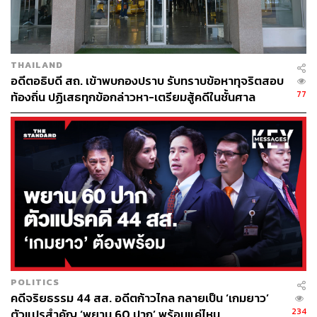
THE STANDARD
THAILAND
อดีตอธิบดี สถ. เข้าพบกองปราบ รับทราบข้อหาทุจริตสอบ
77
ท้องถิ่น ปฏิเสธทุกข้อกล่าวหา-เตรียมสู้คดีในชั้นศาล
POLITICS
คดีจริยธรรม 44 สส. อดีตก้าวไกล กลายเป็น ‘เกมยาว’
234
ตัวแปรสำคัญ ‘พยาน 60 ปาก’ พร้อมแค่ไหน