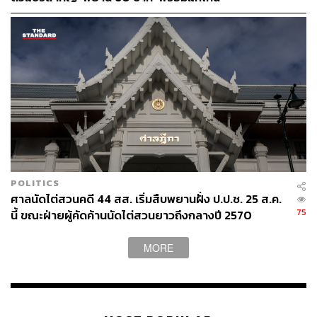
POLITICS
ศาลนัดไต่สวนคดี 44 สส. เริ่มสืบพยานฝั่ง ป.ป.ช. 25 ส.ค.
75
นี้ ขณะฝ่ายผู้คัดค้านนัดไต่สวนยาวถึงกลางปี 2570
MORE