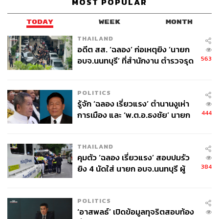
MOST POPULAR
TODAY
WEEK
MONTH
THAILAND
อดีต สส. ‘ฉลอง’ ก่อเหตุยิง ‘นายก
563
อบจ.นนทบุรี’ ที่สำนักงาน ตำรวจรุด
ลงพื้นที่
POLITICS
รู้จัก ‘ฉลอง เรี่ยวแรง’ ตำนานงูเห่า
444
การเมือง และ ‘พ.ต.อ.ธงชัย’ นายก
อบจ. นนทบุรี หลายสมัย บุคคล
สำคัญในเหตุยิง
THAILAND
คุมตัว ‘ฉลอง เรี่ยวแรง’ สอบปมรัว
384
ยิง 4 นัดใส่ นายก อบจ.นนทบุรี ผู้
ว่าฯ ลงพื้นที่ตรวจสอบเร่งหาสาเหตุ
POLITICS
‘อาสพลธ์’ เปิดข้อมูลทุจริตสอบท้อง