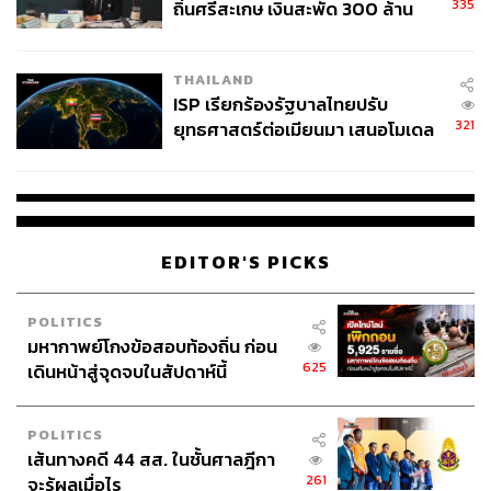
335
ถิ่นศรีสะเกษ เงินสะพัด 300 ล้าน
จ่อขยายผลรื้อคดีทั่วประเทศ
THAILAND
ISP เรียกร้องรัฐบาลไทยปรับ
321
ยุทธศาสตร์ต่อเมียนมา เสนอโมเดล
‘3 ระเบียง’ รับมือภัยคุกคามข้าม
แดน
EDITOR'S PICKS
POLITICS
มหากาพย์โกงข้อสอบท้องถิ่น ก่อน
625
เดินหน้าสู่จุดจบในสัปดาห์นี้
POLITICS
เส้นทางคดี 44 สส. ในชั้นศาลฎีกา
261
จะรู้ผลเมื่อไร