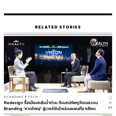
เข้าไปประชุมรัฐสภาเพื่อแถลงนโยบาย
สำหรับการแถลงข่าวครั้งนี้ นายณัฐวุฒิ ใสยเกื้อ แกนนำ
นปช. ได้เข้าร่วมรับฟังด้วย โดยนายณัฐวุฒิประกาศทั้งน้ำตา
RELATED STORIES
ไม่ยอมรับมติ ป.ป.ช. และเตรียมรวบรวมรายชื่อผู้มีสิทธิ์เลือก
ตั้งไม่ต่ำกว่า 20,000 คน ยื่นประธานสภาฯ เพื่อพิจารณายื่น
ศาลฎีกาตั้งไต่สวนกรรมการ ป.ป.ช. ต่อไป
ECONOMIC
/
TECH
Redesign รื้อเมืองหลังน้ำท่วม ดึงเสน่ห์พหุวัฒนธรรม
84
Branding ‘หาดใหญ่’ สู่เวอร์ชันใหม่บนแผนที่อาเซียน