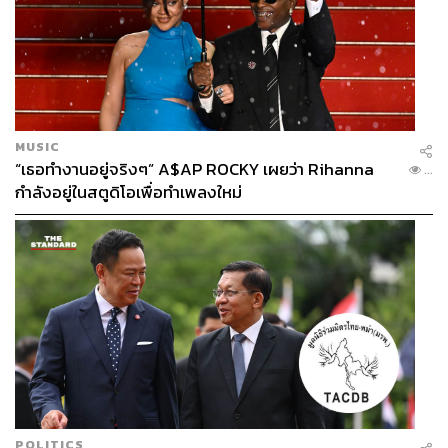
MUSIC
“เธอทำงานอยู่จริงๆ” A$AP ROCKY เผยว่า Rihanna
...
กำลังอยู่ในสตูดิโอเพื่อทำเพลงใหม่
POLITICS