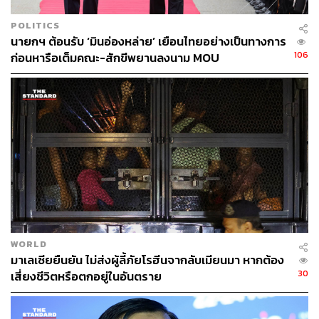
POLITICS
นายกฯ ต้อนรับ ‘มินอ่องหล่าย’ เยือนไทยอย่างเป็นทางการ
106
ก่อนหารือเต็มคณะ-สักขีพยานลงนาม MOU
WORLD
มาเลเซียยืนยัน ไม่ส่งผู้ลี้ภัยโรฮีนจากลับเมียนมา หากต้อง
30
เสี่ยงชีวิตหรือตกอยู่ในอันตราย