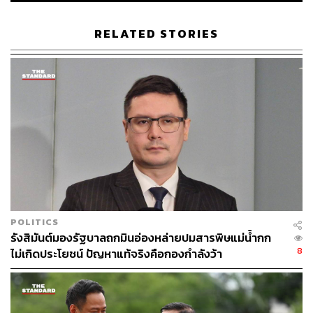
RELATED STORIES
419
ABOUT THE AUTHOR
ณรงค์กร มโนจันทร์เพ็ญ
Content Creator กองบรรณาธิการข่าว THE
STANDARD
POLITICS
รังสิมันต์มองรัฐบาลถกมินอ่องหล่ายปมสารพิษแม่น้ำกก
8
ไม่เกิดประโยชน์ ปัญหาแท้จริงคือกองกำลังว้า