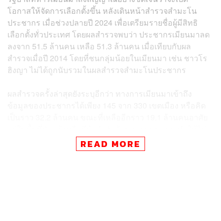
โอกาสให้จัดการเลือกตั้งขึ้น หลังเดินหน้าสำรวจสำมะโน
ประชากร เมื่อช่วงปลายปี 2024 เพื่อเตรียมรายชื่อผู้มีสิทธิ
เลือกตั้งทั่วประเทศ โดยผลสำรวจพบว่า ประชากรเมียนมาลด
ลงจาก 51.5 ล้านคน เหลือ 51.3 ล้านคน เมื่อเทียบกับผล
สำรวจเมื่อปี 2014 โดยที่ชนกลุ่มน้อยในเมียนมา เช่น ชาวโร
ฮิงญา ไม่ได้ถูกนับรวมในผลสำรวจสำมะโนประชากร
ผลสำรวจครั้งล่าสุดยังระบุอีกว่า ทางการเมียนมาเข้าถึง
ข้อมูลของประชากรได้เพียง 145 จาก 330 เขตเมือง หรือคิด
เป็นราว 32.2 ล้านคน ขณะที่เหลืออีกราว 19.1 ล้านคนอาศัย
อยู่ในพื้นที่ขัดแย้งหรือมีข้อจำกัดด้านการคมนาคม ทำให้ไม่
สามารถเข้าถึงข้อมูลได้
READ MORE
มิน อ่อง หล่าย ยังระบุอีกว่า ขณะนี้มีพรรคการเมือง 53 พรรค
ที่ยื่นรายชื่อ เพื่อเข้าร่วมการเลือกตั้งเมียนมาที่จะเกิดขึ้นนี้
ขณะที่รัฐบาลจีนได้สนับสนุนต่อรัฐบาลทหารเมียนมาและ
แผนการเลือกตั้ง พร้อมชื่นชมความพยายามของรัฐบาลเมีย