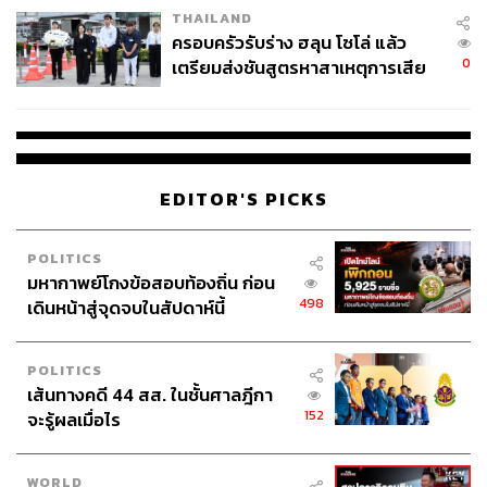
THAILAND
ครอบครัวรับร่าง ฮลุน โซโล่ แล้ว
0
เตรียมส่งชันสูตรหาสาเหตุการเสีย
ชีวิต
EDITOR'S PICKS
POLITICS
มหากาพย์โกงข้อสอบท้องถิ่น ก่อน
498
เดินหน้าสู่จุดจบในสัปดาห์นี้
POLITICS
เส้นทางคดี 44 สส. ในชั้นศาลฎีกา
152
จะรู้ผลเมื่อไร
WORLD