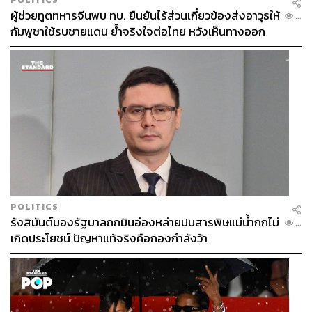
ผู้ช่วยทูตทหารจีนพบ ทบ. ยืนยันไร้ส่วนเกี่ยวข้องส่งอาวุธให้
...
กัมพูชาใช้รบชายแดน ย้ำจริงใจต่อไทย หวังเห็นทางออก
สันติวิธี
POLITICS
รังสิมันต์มองรัฐบาลถกมินอ่องหล่ายปมสารพิษแม่น้ำกกไม่
...
เกิดประโยชน์ ปัญหาแท้จริงคือกองกำลังว้า