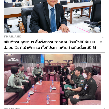
THAILAND
อธิบดีกรมอุทยานฯ สั่งตั้งกรรมการสอบหัวหน้าสิมิลัน ปม
...
ปล่อย ‘วีระ’ เข้าพักแรม ทั้งที่ประกาศห้ามค้างคืนตั้งแต่ปี 61
POLITICS