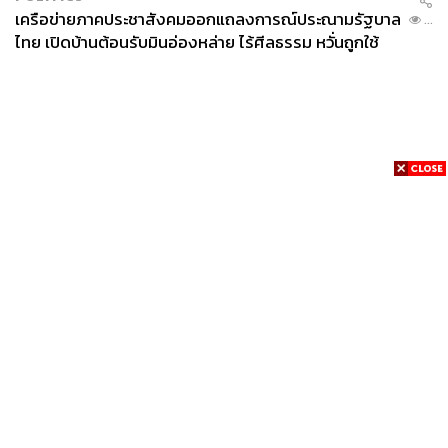
เครือข่ายภาคประชาสังคมออกแถลงการณ์ประณามรัฐบาล
...
ไทย เปิดบ้านต้อนรับมินอ่องหล่าย ไร้ศีลธรรม หวั่นถูกใช้
เป็นเครื่องมือกดขี่ชาวเมียนมา
News
Wealth
Pop
Podcast
Video
Now
Opinion
Careers
Events
Privacy
About
Contact
Policy
FOR
ADVERTISING
MEMBERSHIP