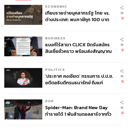
ECONOMIC
เทียบรายจ่ายบุคลากรรัฐ ไทย vs.
0
ต่างประเทศ: พบภาษีทุก 100 บาท
ของคนไทยใช้ไปกับข้าราชการเฉียด
40 บาท
BUSINESS
แบงก์ไร้สาขา CLICX ปิดรับสมัคร
0
สินเชื่อชั่วคราว พร้อมส่งสัญญาณ
เตือนกลุ่มกู้เงินผิดวัตถุประสงค์-ให้
ข้อมูลเท็จ เตรียมดำเนินคดีเด็ดขาด
POLITICS
‘ประภาศ คงเอียด’ กรรมการ ป.ป.ช.
0
อดีตอธิบดีกรมธนารักษ์ ถึงแก่
อนิจกรรม
POP
Spider-Man: Brand New Day
0
ทำรายได้ 1 พันล้านดอลลาร์จากทั่ว
โลกภายใน 6 วัน