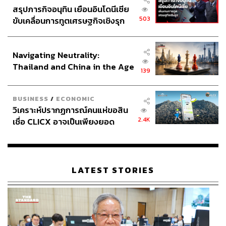
สรุปภารกิจอนุทิน เยือนอินโดนีเซีย
503
ขับเคลื่อนการทูตเศรษฐกิจเชิงรุก
ประกาศหุ้นส่วนยุทธศาสตร์ไทย –
อินโดนีเซีย
Navigating Neutrality:
Thailand and China in the Age
139
of a New Global Order
BUSINESS
/
ECONOMIC
วิเคราะห์ปรากฏการณ์คนแห่ขอสิน
2.4K
เชื่อ CLICX อาจเป็นเพียงยอด
ภูเขาน้ำแข็ง ของปัญหาหนี้ครัว
เรือนไทยที่ถูกซุกไว้
LATEST STORIES