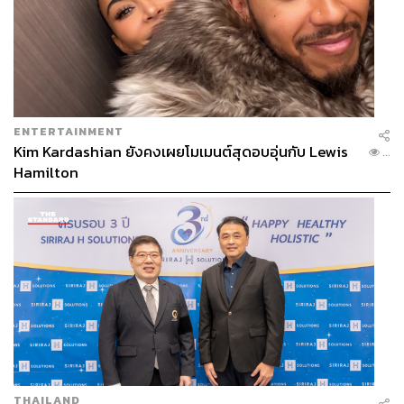
เป็นตัวเอกเต็มเรื่อง และ สการ์เล็ตต์ โจแฮนส์สัน ประกาศลั่น
ว่าจะไม่กลับมารับบทนี้อีก จะสามารถมอบบทบาทที่สมเกียรติ
ให้กับ นาตาชา โรมานอฟฟ์ ในฐานะซูเปอร์ฮีโร่หญิงได้อย่าง
เต็มภาคภูมิหรือเปล่า อย่างไรก็ตามโชคดีที่ซีรีส์
WandaVision
ของ Marvel ที่เพิ่งออกฉายทาง Disney+ นั้นได้
ให้น้ำหนักและมิติกับตัวละครซูเปอร์ฮีโร่หญิงอย่าง วานดา
ENTERTAINMENT
แม็กซิมอฟฟ์ ไว้ได้อย่างน่าประทับใจ
Kim Kardashian ยังคงเผยโมเมนต์สุดอบอุ่นกับ Lewis
...
Hamilton
THAILAND