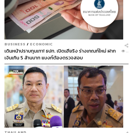
ละครหญิงแทบทั้งหมดนี้ (บางตัวต่อมาก็ได้เป็นซูเปอร์ฮีโร่)
มักจะแสดงให้เห็นเพียงแค่แง่มุมของความรัก เป็นตัวละคร
สมทบที่คอยส่งบทบาทให้ชายหนุ่มของพวกเธอโดดเด่น แต่
ในแง่มุมอื่นๆ กลับถูกละเลยไปอย่างน่าเสียดาย ราวกับว่าพวก
เธอไม่มีจิตวิญญาณด้านอื่น และไม่มีสิทธิที่จะกำหนดเรื่อง
ราวชีวิตของตัวเอง
BUSINESS
/
ECONOMIC
เดินหน้าปราบทุนเทา! ธปท. เปิดเฮียริง ร่างเกณฑ์ใหม่ ฝาก
...
เงินเกิน 5 ล้านบาท แบงก์ต้องตรวจสอบ
THAILAND