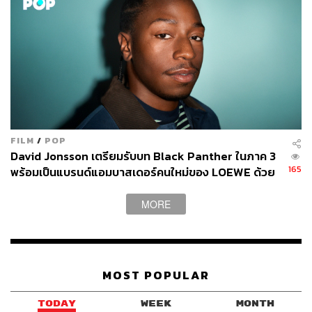
นอกจากนี้ เมื่อพูดถึงความหลากหลายทางเชื้อชาติใน
ภาพยนตร์แนวซูเปอร์ฮีโร่ การผลิต
Shang-Chi and the
Legend of the Ten Rings
ซึ่งเป็นซูเปอร์ฮีโร่ชาวเอเชียคน
แรกของ Marvel ยังถือเป็นการก้าวกระโดดครั้งใหญ่ สู่การมี
ตัวแทนฮีโร่ชาวเอเชียบนหน้าจอเงินอีกด้วย โดยเฉพาะอย่าง
ยิ่งกับประวัติก่อนหน้าของ Marvel ในอดีตซึ่งมักฉายภาพ
Stereotype ของชาวเอเชีย และมักถูกผลักให้อยู่ในฝั่งวาย
ร้าย
FILM
/
POP
David Jonsson เตรียมรับบท Black Panther ในภาค 3
165
พร้อมเป็นแบรนด์แอมบาสเดอร์คนใหม่ของ LOEWE ด้วย
MORE
MOST POPULAR
TODAY
WEEK
MONTH