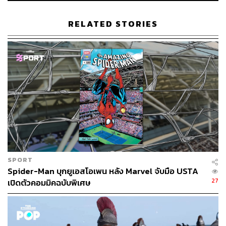
เป็นคนเชื้อชาติอื่นๆ แล้วแต่สถานการณ์ของโลกในขณะนั้น
เมื่อโลกแห่งความเป็นจริงผกผันกับโลกสมมติในภาพยนตร์
RELATED STORIES
ข่าวดีก็คือนอกจากภาพยนตร์ซูเปอร์ฮีโร่สมัยใหม่จะฉายภาพ
ที่หลากหลายสมจริงมากขึ้น ยังเป็นการรณรงค์ให้เกิดสิทธิ
ความหลากหลายเท่าเทียมในโลกจริงๆ ที่เราอาศัยอยู่ และ
การมีนักแสดงที่หลากหลายยังเป็นไปเพื่อเจาะตลาดให้เข้าถึง
ผู้ชมเพิ่มขึ้นด้วย
ในซีรีส์
The Falcon and the Winter Soldier
ของ Disney+ ผู้
ชมน่าจะสังเกตเห็นถึงธีมของการเหยียดเชื้อชาติอย่างเป็น
ระบบและการเลือกปฏิบัติต่อคนผิวดำ ก่อนที่ฟอลคอน หรือ
แซม วิลสัน จะตัดสินใจสืบทอดเจตนารมณ์ของกัปตันอเมริกา
ต่อจาก สตีฟ โรเจอร์ส เรายังได้เห็นถึงความปั่นป่วนภายใน
SPORT
จิตใจของซูเปอร์ฮีโร่ผิวดำผู้นี้ที่บอกว่า
Spider-Man บุกยูเอสโอเพน หลัง Marvel จับมือ USTA
27
เปิดตัวคอมมิคฉบับพิเศษ