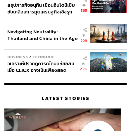
สรุปภารกิจอนุทิน เยือนอินโดนีเซีย
565
ขับเคลื่อนการทูตเศรษฐกิจเชิงรุก
ประกาศหุ้นส่วนยุทธศาสตร์ไทย –
อินโดนีเซีย
Navigating Neutrality:
Thailand and China in the Age
209
of a New Global Order
BUSINESS
/
ECONOMIC
วิเคราะห์ปรากฏการณ์คนแห่ขอสิน
2.7K
เชื่อ CLICX อาจเป็นเพียงยอด
ภูเขาน้ำแข็ง ของปัญหาหนี้ครัว
แม้ นาตาชา โรมานอฟฟ์ จะมีบทบาทใน MCU ในฐานะ
เรือนไทยที่ถูกซุกไว้
สมาชิก Avengers มาตั้งแต่เฟสแรก แต่ก็เพิ่งกำลังจะมี
ภาพยนตร์เดี่ยวของเธอสตรีมมิงผ่านทาง Disney+
LATEST STORIES
(Photo: Marvel Official)
แม้ในภาพยนตร์แนวซูเปอร์ฮีโร่ระยะแรกๆ จะมีตัวละครนำ
ฝ่ายหญิง แต่ส่วนใหญ่ก็ยังคงขาดความลึกซึ้ง ไม่ว่าจะเป็น
แมรี เจน, โลอิส เลน, เปเปอร์ พอร์ต หรือ เจน ฟอสเตอร์ ตัว