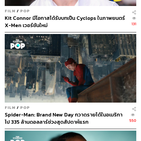
FILM
/
POP
Kit Connor มีโอกาสได้รับบทเป็น Cyclops ในภาพยนตร์
131
X-Men เวอร์ชันใหม่
“ผมเป็นคนผิวดำที่แบกดวงดาวและลายทาง สิ่งที่ผมไม่เข้าใจ
ก็คือ ทุกครั้งที่ผมหยิบสิ่งนี้ขึ้นมา ผมรู้ว่ามีคนหลายล้านคนที่
จะเกลียดผมเพราะเรื่องนี้ แม้แต่ตอนนี้ ที่นี่ ผมก็ยังรู้สึกได้ถึง
สายตาที่จ้องมอง ตัดสิน ไม่มีอะไรที่ผมสามารถทำได้เพื่อ
เปลี่ยนแปลงมัน ผมไม่มีผมสีบลอนด์หรือตาสีฟ้า พลังเดียวที่
ผมมีคือ…ผมเชื่อมั่นว่าเราสามารถทำได้ดีกว่านี้”
(Photo: Marvel Official)
แต่ แซม วิลสัน ก็ไม่ใช่ฮีโร่ผิวสีคนแรกที่แสดงนำใน
ภาพยนตร์ซูเปอร์ฮีโร่ที่มีงบประมาณสร้างสูง ก่อนหน้านี้
หลายปีทาง Marvel Cinematic Universe ได้เปิดตัวภาพยนตร์
FILM
/
POP
เรื่อง
Black Panther
ด้วยนักแสดงผิวสีทั้งหมด ภาพยนตร์เรื่อง
Spider-Man: Brand New Day กวาดรายได้ในอเมริกา
ดังกล่าวถือเป็นหมุดหมายที่สำคัญแห่งการปฏิวัติภาพยนตร์
550
ไป 335 ล้านดอลลาร์ช่วงสุดสัปดาห์แรก
แนวซูเปอร์ฮีโร่อย่างเป็นทางการ ทั้งยังเป็นตัวแทนของวัฒน
ธรรมแอฟริกันอเมริกันบนหน้าจอเงินอีกด้วย