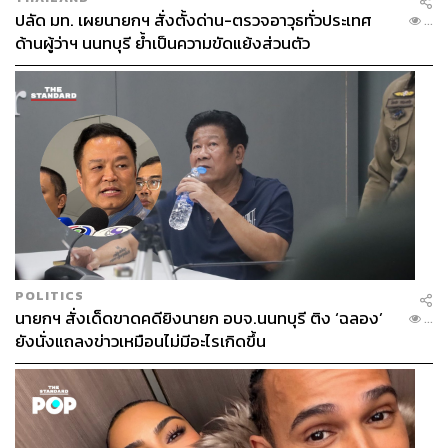
Wonder Woman ของ DC และ Captain Marvel
ปลัด มท. เผยนายกฯ สั่งตั้งด่าน-ตรวจอาวุธทั่วประเทศ
...
สองภาพยนตร์เรื่องสำคัญซึ่งมีซูเปอร์ฮีโร่หญิงเป็นตัวเอก
ด้านผู้ว่าฯ นนทบุรี ย้ำเป็นความขัดแย้งส่วนตัว
(Photo: DC & Marvel Official)
ใน Marvel Cinematic Universe เฟสแรกนั้นแทบจะไม่ได้รวม
ฮีโร่หญิงเอาไว้ด้วยเลย แม้จะมีการปรากฏตัวเพียงไม่กี่ครั้ง
ของตัวละคร Black Widow หรือ นาตาชา โรมานอฟฟ์ ของ
สการ์เล็ตต์ โจแฮนส์สัน ซึ่งออกจะดูฉายภาพความเย้ายวน
ทางเพศอยู่มาก แถมตัวละครของเธอก็มีแอร์ไทม์หน้าจอน้อย
มากในเฟสแรก ทั้งยังขาดความลึกซึ้งไปอย่างน่าเสียดาย (แม้
ต่อมาทาง Marvel จะมีภาพยนตร์ซูเปอร์ฮีโร่หญิงอย่าง
Captain Marvel
ออกมา แต่ก็ไม่ได้มีความลึกซึ้งน่าประทับใจ
สักเท่าไร เมื่อเทียบกับ
Wonder Woman
ของทางฝั่ง DC) แต่
POLITICS
นายกฯ สั่งเด็ดขาดคดียิงนายก อบจ.นนทบุรี ติง ‘ฉลอง’
โชคดีที่ภาพยนตร์ในจักรวาล Marvel เฟสหลังๆ นั้นเรายังได้
...
ยังนั่งแถลงข่าวเหมือนไม่มีอะไรเกิดขึ้น
เห็นบทบาทที่มีมิติมากขึ้นของซูเปอร์ฮีโร่แม่ม่ายดำ แต่ชะตา
กรรมสุดท้ายของ นาตาชา โรมานอฟฟ์ ใน
Avenger: End
Game
ก็ดูจะเป็นการทิ้งขว้างตัวละครซูเปอร์ฮีโร่หญิงที่มี
บทบาทสำคัญกับทีม Avengers มาตั้งแต่ต้น ซึ่งเราคงต้องรอ
ดูต่อไปว่าภาพยนตร์ส่งท้ายของ
Black Widow
ที่แม่ม่ายดำ