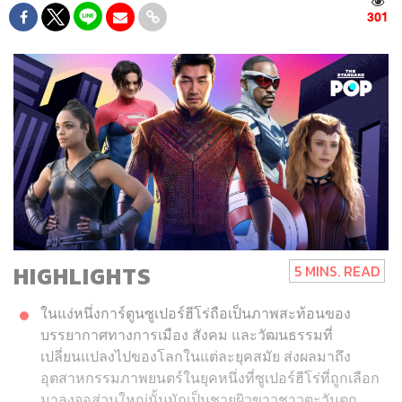
301
HIGHLIGHTS
5 MINS. READ
ในแง่หนึ่งการ์ตูนซูเปอร์ฮีโร่ถือเป็นภาพสะท้อนของ
บรรยากาศทางการเมือง สังคม และวัฒนธรรมที่
เปลี่ยนแปลงไปของโลกในแต่ละยุคสมัย ส่งผลมาถึง
อุตสาหกรรมภาพยนตร์ในยุคหนึ่งที่ซูเปอร์ฮีโร่ที่ถูกเลือก
มาลงจอส่วนใหญ่นั้นมักเป็นชายผิวขาวชาวตะวันตก