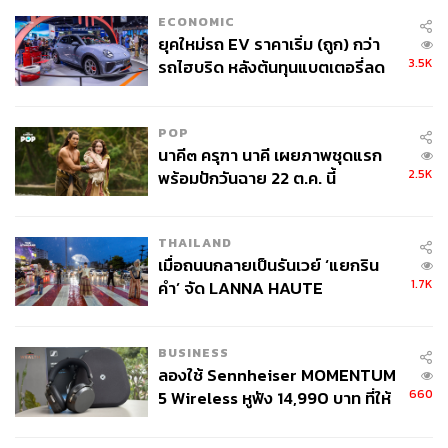
ECONOMIC
ยุคใหม่รถ EV ราคาเริ่ม (ถูก) กว่า
3.5K
รถไฮบริด หลังต้นทุนแบตเตอรี่ลด
ลง - จีนแห่บุกตลาดเกิดใหม่
Black Panther ที่ออกฉายในปี 2018 คือภาพยนตร์ที่มีคนผิว
ดำเป็นซูเปอร์ฮีโร่ตัวเอกเรื่องแรก ส่วน Shang-Chi and the
POP
นาคี๓ ครุฑา นาคี เผยภาพชุดแรก
Legend of the Ten Rings ที่เข้าฉายในกลางเดือนสิงหาคมนี้
2.5K
พร้อมปักวันฉาย 22 ต.ค. นี้
คือภาพยนตร์ที่มีซูเปอร์ฮีโร่ชาวเอเชียเป็นตัวเอกเรื่องแรก
(Photo: Marvel Official)
THAILAND
มาถึงตอนนี้นับว่าเรามาไกลกันมากแล้วนับตั้งแต่สมัยที่มีแต่ซู
เมื่อถนนกลายเป็นรันเวย์ ‘แยกริน
เปอร์ฮีโร่ชายผิวขาวบนจอยักษ์ โดยเริ่มจากซูเปอร์แมน แบท
1.7K
คำ’ จัด LANNA HAUTE
แมน และไอรอนแมน ซึ่งเป็นฮีโร่คนสำคัญของ DC และ
COUTURE กลางสายฝน
Marvel แม้ว่าจักรวาลภาพยนตร์เหล่านี้ส่วนใหญ่เพิ่งเริ่มต้น
ขึ้นเมื่อกว่าทศวรรษนี้เอง แต่หากเทียบกับอายุของจักรวาลคอ
BUSINESS
มิกที่เก่าแก่กว่านั้นมาก กลับพบว่ามีตัวละครที่หลากหลาย ซึ่ง
ลองใช้ Sennheiser MOMENTUM
660
สร้างขึ้นตั้งแต่ทศวรรษที่ 60 และ 70 และถัดจากนี้เชื่อว่าจะมี
5 Wireless หูฟัง 14,990 บาท ที่ให้
ผู้ใช้ถอดเปลี่ยนแบตเองได้ ก่อนกฎ
การหยิบยกขึ้นมาให้เห็นเรื่อยๆ
EU บังคับปีหน้า