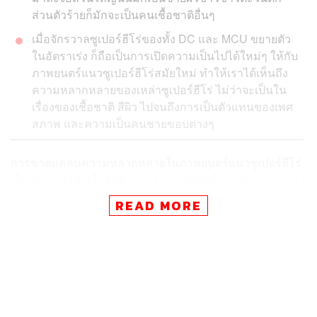
ส่วนตัวร้ายก็มักจะเป็นคนเชื้อชาติอื่นๆ
เมื่อจักรวาลซูเปอร์ฮีโร่ของทั้ง DC และ MCU ขยายตัว
ในอัตราเร่ง ก็ถือเป็นการเปิดความเป็นไปได้ใหม่ๆ ให้กับ
ภาพยนตร์แนวซูเปอร์ฮีโร่สมัยใหม่ ทำให้เราได้เห็นถึง
ความหลากหลายของเหล่าซูเปอร์ฮีโร่ ไม่ว่าจะเป็นใน
เรื่องของเชื้อชาติ สีผิว ไปจนถึงการเป็นตัวแทนของเพศ
สภาพ และความเป็นคนชายขอบต่างๆ
การขาดแคลนความหลากหลายในภาพยนตร์แนวซูเปอร์ฮีโร่
เป็นปัญหาสำคัญในอุตสาหกรรมภาพยนตร์มาอย่างยาวนาน
โดยเฉพาะอดีตซึ่งเราเคยเห็นแต่ฮีโร่ผู้ชายผิวขาวแทบทั้งหมด
READ MORE
เฉพาะช่วงไม่กี่ปีที่ผ่านมานี้เท่านั้นเองที่มีคนกลุ่มอื่นๆ เริ่มได้
รับการฉายภาพซูเปอร์ฮีโร่ผ่านหน้าจอเงิน และเมื่อพหุ
จักรวาลเริ่มขยายตัวในอัตราเร่ง เราจะได้เห็นซูเปอร์ฮีโร่ที่มี
ความหลากหลายกันมากขึ้นกว่าเดิมอย่างแน่นอน