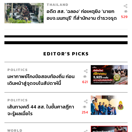
THAILAND
เหล่าซูเปอร์ฮีโร่หญิงขอทวงคืนสิทธิ
อดีต สส. ‘ฉลอง’ ก่อเหตุยิง ‘นายก
529
อบจ.นนทบุรี’ ที่สำนักงาน ตำรวจรุด
ลงพื้นที่
EDITOR'S PICKS
POLITICS
มหากาพย์โกงข้อสอบท้องถิ่น ก่อน
621
เดินหน้าสู่จุดจบในสัปดาห์นี้
POLITICS
เส้นทางคดี 44 สส. ในชั้นศาลฎีกา
254
จะรู้ผลเมื่อไร
WORLD