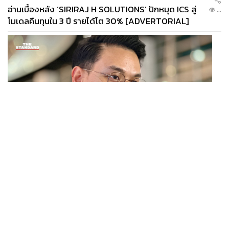
WandaVision มอบโค้ดเนม Scarlet Witch ให้กับ วานดา
อ่านเบื้องหลัง ‘SIRIRAJ H SOLUTIONS’ ปักหมุด ICS สู่
...
แม็กซิมอฟฟ์ เป็นครั้งแรกใน MCU ได้รับคำชื่นชมในการให้
โมเดลคืนทุนใน 3 ปี รายได้โต 30% [ADVERTORIAL]
มิติกับซูเปอร์ฮีโร่หญิง
(Photo: Marvel Official)
พหุจักรวาลขยายตัว: เปิดความเป็นไปได้ใหม่ๆ และความ
หลากหลายของเหล่าซูเปอร์ฮีโร่
เราบอกลาเฟสที่สามของจักรวาลภาพยนตร์ Marvel กันด้วย
Avengers: Endgame
และ
Spider-Man: Far From Home
รวมถึงตัวละครอันเป็นที่รักอย่าง โทนี สตาร์ก, สตีฟ โรเจอร์ส
และ นาตาชา โรมานอฟฟ์ MCU กำลังเคลื่อนเข้าสู่เรื่องราว
POLITICS
แห่งความเปลี่ยนแปลงในเฟสที่ 4 ซึ่งหลายโปรเจกต์ในเฟสนี้
ไชยชนก ย้ำรัฐบาลมีเสถียรภาพ-มั่นคง ไม่รู้กระแส 10
...
ได้เปิดความเป็นไปได้ใหม่ๆ ด้วยการขยายตัวของพหุจักรวาล
สส.กล้าธรรม ซบภูมิใจไทย ชี้ปรับ ครม. 1 ปีแค่กรอบประเมิน
อันจะนำมาซึ่งความหลากหลายของเหล่าซูเปอร์ฮีโร่ เช่น
โยนนายกฯ ตัดสินใจ
เมื่อ
Loki
ของ Disney+ เล่นกับประเด็นเรื่องมัลติเวิร์ส ทำให้
เราเห็นตัวโลกิในหลากหลายเวอร์ชัน ทั้งผู้หญิง คลาสสิกโลกิ
โลกิผิวดำ หรือแม้กระทั่งไอ้เข้! และสดๆ ไม่นานนี้เอง
What If