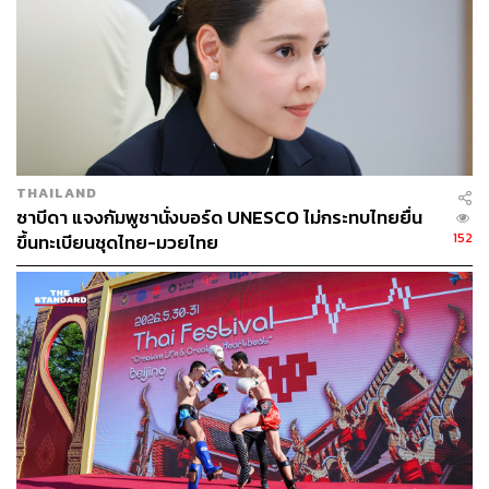
กองบรรณาธิการ THE STANDARD
THAILAND
ซาบีดา แจงกัมพูชานั่งบอร์ด UNESCO ไม่กระทบไทยยื่น
152
ขึ้นทะเบียนชุดไทย-มวยไทย