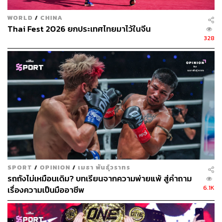
WORLD
/
CHINA
Thai Fest 2026 ยกประเทศไทยมาไว้ในจีน
328
SPORT
/
OPINION
/
เมธา พันธุ์วราทร
รถถังไม่เหมือนเดิม? บทเรียนจากความพ่ายแพ้ สู่คำถาม
6.1K
เรื่องความเป็นมืออาชีพ