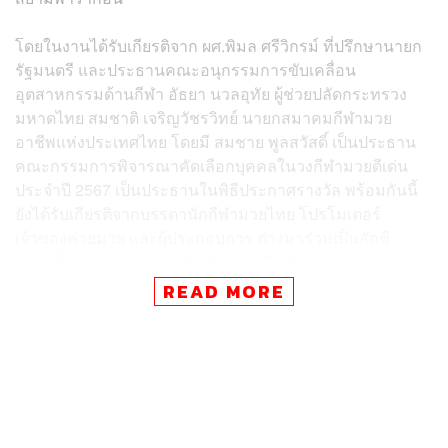
โดยในงานได้รับเกียรติจาก ผศ.พิมล ศรีวิกรม์ ที่ปรึกษานายก
รัฐมนตรี และประธานคณะอนุกรรมการขับเคลื่อน
อุตสาหกรรมด้านกีฬา อัธยา นวลอุทัย ผู้ช่วยปลัดกระทรวง
มหาดไทย สมชาติ เจริญวัชรวิทย์ นายกสมาคมกีฬามวย
อาชีพแห่งประเทศไทย โดยมี สมชาย พูลสวัสดิ์ เป็นประธาน
คณะกรรมการพิจารณาคัดเลือกบุคคลในวงกีฬามวยดีเด่น
ประจำปี 2567 เป็นประธานในพิธีประกาศรางวัล พร้อมกันนี้
ยังได้รับเกียรติจากบรรดานักกีฬามวยไทย โปรโมเตอร์
เจ้าของค่ายมวย และผู้ประกอบการ ต่างมาร่วมเป็นสักขี
พยานในการประกาศรางวัลกันอย่างคึกคัก
READ MORE
สำหรับปีนี้คณะกรรมการพิจารณาคัดเลือกบุคคลในวงการ
กีฬามวยดีเด่นประจำปี 2567 ได้ประชุม พิจารณา และคัด
เลือกบุคคลในวงการมวยด้านต่างๆ ที่สร้างชื่อและสร้างผล
งานในรอบปีที่ผ่านมา รวมทั้งสิ้น 36 รางวัล ซึ่งผู้ที่มีรายชื่อ
เหมาะสมได้รับรางวัลต่างๆ มีดังต่อไปนี้