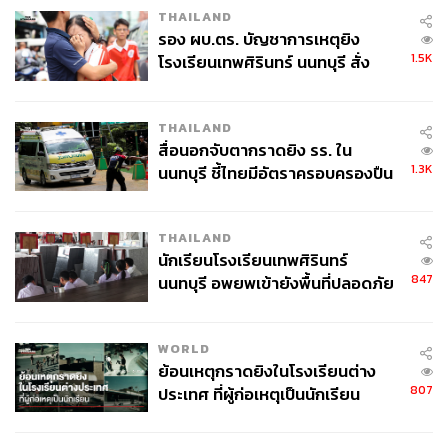
THAILAND
รอง ผบ.ตร. บัญชาการเหตุยิง
1.5K
โรงเรียนเทพศิรินทร์ นนทบุรี สั่ง
ค้นหา 2 รอบยืนยันไร้คนติดค้าง พบ
ศพปู่-ย่าที่บ้านพักผู้ก่อเหตุ
THAILAND
สื่อนอกจับตากราดยิง รร. ใน
1.3K
นนทบุรี ชี้ไทยมีอัตราครอบครองปืน
สูงในระดับต้นของภูมิภาค
THAILAND
นักเรียนโรงเรียนเทพศิรินทร์
847
นนทบุรี อพยพเข้ายังพื้นที่ปลอดภัย
ชั่วคราว หลังเหตุใช้อาวุธปืนภายใน
โรงเรียนคลี่คลาย
WORLD
ย้อนเหตุกราดยิงในโรงเรียนต่าง
807
ประเทศ ที่ผู้ก่อเหตุเป็นนักเรียน