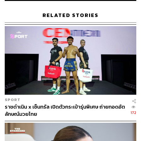
สำหรับงาน
‘มวยไทย เวิลด์ เฟสติวัล 2025’
ยังคงจัดอย่างต่อ
เนื่องที่ศูนย์การค้าสยามพารากอน โดยงานจะมีไปจนถึงวัน
RELATED STORIES
อาทิตย์ที่ 9 กุมภาพันธ์ 2568 ผู้ที่สนใจสามารถเข้าไปดูข้อมูล
เพิ่มเติมได้ที่เฟซบุ๊ก
www.facebook.com/officemuaythai
TAGS:
มวยไทย
วันมวยไทย
Muaythai World Festival 2025
SPORT
195
ราชดำเนิน x เซ็นทรัล เปิดตัวกระเป๋ารุ่นพิเศษ ถ่ายทอดอัต
172
ลักษณ์มวยไทย
ABOUT THE AUTHOR
THE STANDARD TEAM