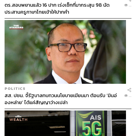
ตร.สอบพยานแล้ว 16 ปาก เร่งเช็กที่มากระสุน 98 นัด
...
ประสานครูภาษาไทยเข้าให้ปากคำ
POLITICS
สส. ปชน. จี้รัฐบาลทบทวนนโยบายเมียนมา ต้อนรับ ‘มินอ่
...
องหล่าย’ ได้แค่สัญญาว่างเปล่า