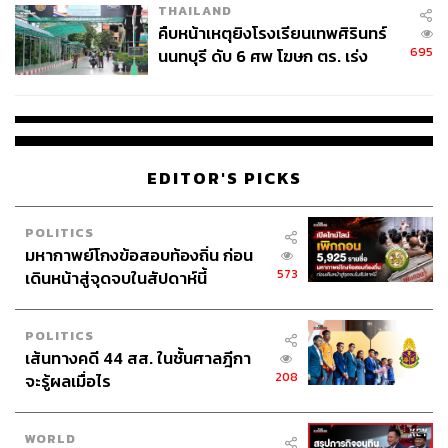
THAILAND
คืบหน้าเหตุยิงโรงเรียนเทพศิรินทร์
695
นนทบุรี ดับ 6 ศพ โฆษก ตร. เร่ง
สอบปมขโมยปืนปู่ก่อเหตุ
EDITOR'S PICKS
POLITICS
มหากาพย์โกงข้อสอบท้องถิ่น ก่อน
573
เดินหน้าสู่จุดจบในสัปดาห์นี้
POLITICS
เส้นทางคดี 44 สส. ในชั้นศาลฎีกา
208
จะรู้ผลเมื่อไร
WORLD