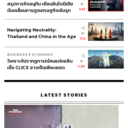
สรุปภารกิจอนุทิน เยือนอินโดนีเซีย
543
ขับเคลื่อนการทูตเศรษฐกิจเชิงรุก
ประกาศหุ้นส่วนยุทธศาสตร์ไทย –
อินโดนีเซีย
Navigating Neutrality:
Thailand and China in the Age
174
of a New Global Order
BUSINESS
/
ECONOMIC
วิเคราะห์ปรากฏการณ์คนแห่ขอสิน
2.6K
เชื่อ CLICX อาจเป็นเพียงยอด
ภูเขาน้ำแข็ง ของปัญหาหนี้ครัว
เรือนไทยที่ถูกซุกไว้
LATEST STORIES