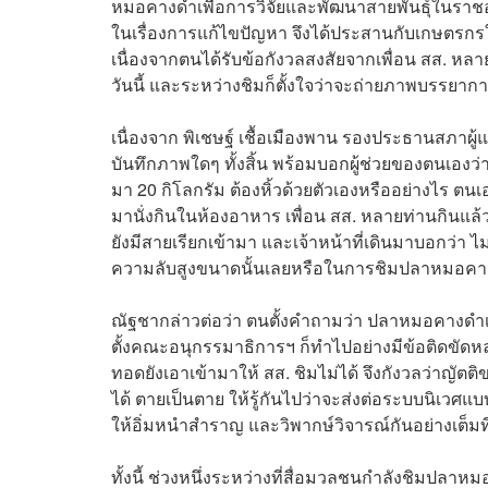
หมอคางดำเพื่อการวิจัยและพัฒนาสายพันธุ์ในราชอาณ
ในเรื่องการแก้ไขปัญหา จึงได้ประสานกับเกษตรกรใ
เนื่องจากตนได้รับข้อกังวลสงสัยจากเพื่อน สส. ห
วันนี้ และระหว่างชิมก็ตั้งใจว่าจะถ่ายภาพบรรยา
เนื่องจาก พิเชษฐ์ เชื้อเมืองพาน รองประธานสภาผู้แท
บันทึกภาพใดๆ ทั้งสิ้น พร้อมบอกผู้ช่วยของตนเองว่า
มา 20 กิโลกรัม ต้องหิ้วด้วยตัวเองหรืออย่างไร ต
มานั่งกินในห้องอาหาร เพื่อน สส. หลายท่านกินแล้
ยังมีสายเรียกเข้ามา และเจ้าหน้าที่เดินมาบอกว่า ไ
ความลับสูงขนาดนั้นเลยหรือในการชิมปลาหมอคางด
ณัฐชากล่าวต่อว่า ตนตั้งคำถามว่า ปลาหมอคางดำ
ตั้งคณะอนุกรรมาธิการฯ ก็ทำไปอย่างมีข้อติดขัดหลาย
ทอดยังเอาเข้ามาให้ สส. ชิมไม่ได้ จึงกังวลว่าญัต
ได้ ตายเป็นตาย ให้รู้กันไปว่าจะส่งต่อระบบนิเวศ
ให้อิ่มหนำสำราญ และวิพากษ์วิจารณ์กันอย่างเต็มที่
ทั้งนี้ ช่วงหนึ่งระหว่างที่สื่อมวลชนกำลังชิมปลา