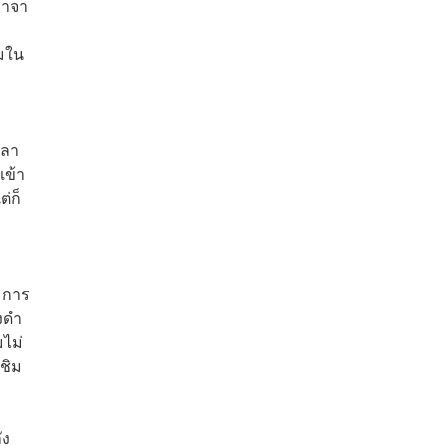
วาจา
ิมใน
ปลา
เข้า
่ก็
 การ
างดำ
มไม่
ชิม
ัง