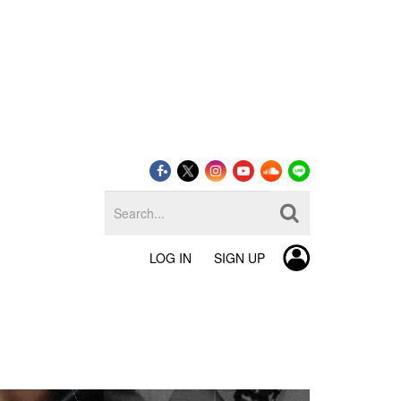
LOG IN
SIGN UP