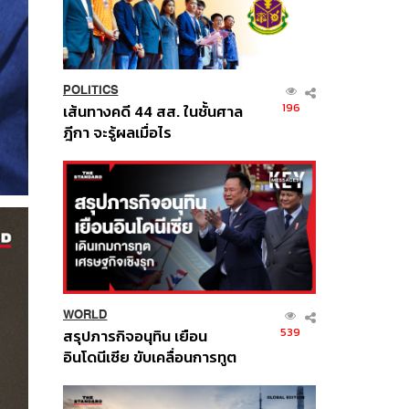
POLITICS
196
เส้นทางคดี 44 สส. ในชั้นศาล
ฎีกา จะรู้ผลเมื่อไร
WORLD
539
สรุปภารกิจอนุทิน เยือน
อินโดนีเซีย ขับเคลื่อนการทูต
เศรษฐกิจเชิงรุก ประกาศหุ้น
ส่วนยุทธศาสตร์ไทย –