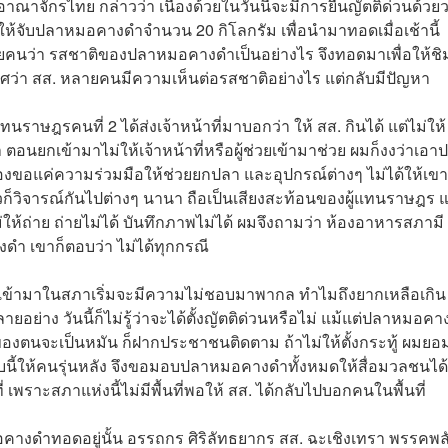
าจักรไทย กล่าวว่า เนื่องด้วยในวันนี้จะมีการยื่นญัตติด่วนด้วย
ห้จับปลาหมอคางดำจำนวน 20 กิโลกรัม เพื่อนำมาทอดเมื่อเช้านี้
ลายคนว่า รสชาติของปลาหมอคางดำเป็นอย่างไร จึงทอดมาเพื่อให้ช
กาศว่า สส. หลายคนมีความเห็นต่อรสชาติอย่างไร แต่กลับมีปัญหา
นราษฎรคนที่ 2 ได้ส่งเจ้าหน้าที่มาบอกว่า ให้ สส. กินได้ แต่ไม่ให้
 ตอนยกเข้ามาไม่ให้เจ้าหน้าที่หรือผู้ช่วยเข้ามาช่วย ผมก็งงว่าเอา
นเองขอแค่ความร่วมมือให้ช่วยยกปลา และอุปกรณ์ต่างๆ ไม่ได้ให้เขา
วก็วิจารณ์กันไปต่างๆ นานา ถือเป็นเสียงสะท้อนของผู้แทนราษฎร แต
ม่ให้ถ่าย ถ่ายไม่ได้ บันทึกภาพไม่ได้ ผมจึงถามว่า ห้องอาหารสภามี
ำ เขาก็ตอบว่า ไม่ได้ทุกกรณี
เข้ามาในสภาเริ่มจะมีความไม่ชอบมาพากล ทำไมถึงยากเหลือเกิน
อย่าง วันนี้ก็ไม่รู้ว่าจะได้ตั้งญัตติด่วนหรือไม่ แม้แต่ปลาหมอค
ติของตนจะเป็นหมัน ก็ฝากประชาชนติดตาม ถ้าไม่ให้ตั้งกระทู้ ผมยอ
แบบนี้ให้คนรุ่นหลัง จึงขอมอบปลาหมอคางดำทั้งหมดให้สื่อมวลชนได้
 เพราะสภาแห่งนี้ไม่มีพื้นที่พอให้ สส. ได้กลับไปบอกคนในพื้นที่
หมอคางดำทอดอยู่นั้น อรรถกร ศิริลัทธยากร สส. ฉะเชิงเทรา พรรคพล