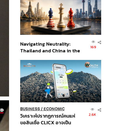
อินโดนีเซีย
Navigating Neutrality:
169
Thailand and China in the
Age of a New Global
Order
BUSINESS
/
ECONOMIC
2.6K
วิเคราะห์ปรากฏการณ์คนแห่
ขอสินเชื่อ CLICX อาจเป็น
เพียงยอดภูเขาน้ำแข็ง ของ