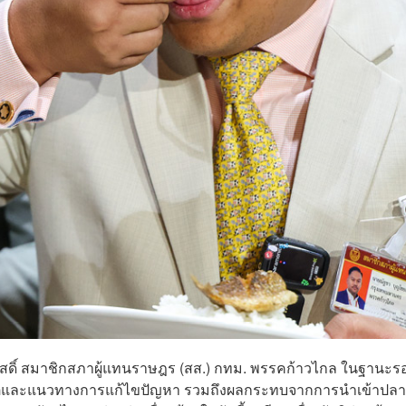
สวัสดิ์ สมาชิกสภาผู้แทนราษฎร (สส.) กทม. พรรคก้าวไกล ในฐานะร
ุและแนวทางการแก้ไขปัญหา รวมถึงผลกระทบจากการนำเข้าปลา