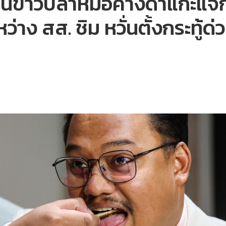
ข็นข้าวปลาหมอคางดำแกะแจกส
าง สส. ชิม หวั่นตั้งกระทู้ด่ว