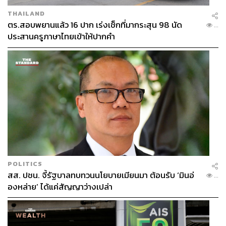
THAILAND
ตร.สอบพยานแล้ว 16 ปาก เร่งเช็กที่มากระสุน 98 นัด
...
ประสานครูภาษาไทยเข้าให้ปากคำ
POLITICS
สส. ปชน. จี้รัฐบาลทบทวนนโยบายเมียนมา ต้อนรับ ‘มินอ่
...
องหล่าย’ ได้แค่สัญญาว่างเปล่า