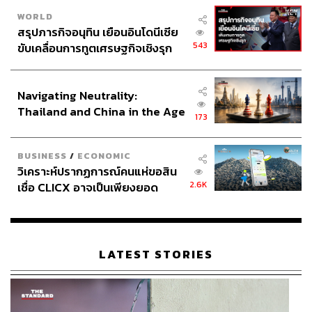
WORLD
สรุปภารกิจอนุทิน เยือนอินโดนีเซีย
543
ขับเคลื่อนการทูตเศรษฐกิจเชิงรุก
ประกาศหุ้นส่วนยุทธศาสตร์ไทย –
อินโดนีเซีย
Navigating Neutrality:
Thailand and China in the Age
173
of a New Global Order
BUSINESS
/
ECONOMIC
วิเคราะห์ปรากฏการณ์คนแห่ขอสิน
2.6K
เชื่อ CLICX อาจเป็นเพียงยอด
ภูเขาน้ำแข็ง ของปัญหาหนี้ครัว
เรือนไทยที่ถูกซุกไว้
LATEST STORIES