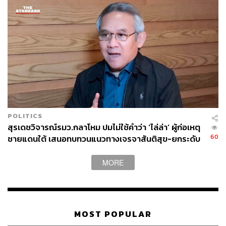
POLITICS
สุรเดชวิจารณ์รมว.กลาโหม ปมไม่ใช้คำว่า ‘ไล่ล่า’ ผู้ก่อเหตุ
60
ชายแดนใต้ เสนอทบทวนแนวทางเจรจาสันติสุข-ยกระดับ
มาตรการชายแดน
MORE
MOST POPULAR