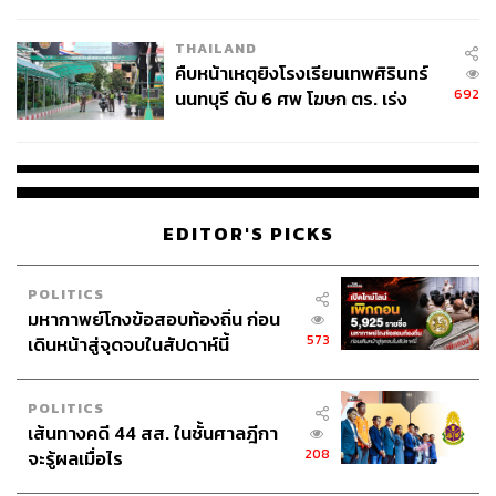
THAILAND
คืบหน้าเหตุยิงโรงเรียนเทพศิรินทร์
692
นนทบุรี ดับ 6 ศพ โฆษก ตร. เร่ง
สอบปมขโมยปืนปู่ก่อเหตุ
EDITOR'S PICKS
POLITICS
มหากาพย์โกงข้อสอบท้องถิ่น ก่อน
573
เดินหน้าสู่จุดจบในสัปดาห์นี้
POLITICS
เส้นทางคดี 44 สส. ในชั้นศาลฎีกา
208
จะรู้ผลเมื่อไร