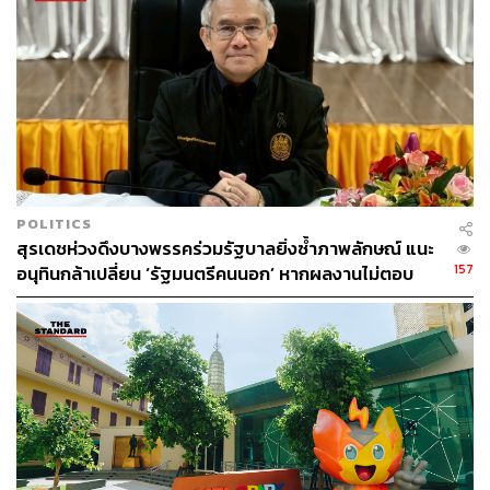
POLITICS
สุรเดชห่วงดึงบางพรรคร่วมรัฐบาลยิ่งซ้ำภาพลักษณ์ แนะ
157
อนุทินกล้าเปลี่ยน ‘รัฐมนตรีคนนอก’ หากผลงานไม่ตอบ
โจทย์ เปิดทางคนเก่งช่วยประเทศ