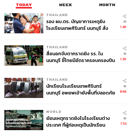
TODAY
WEEK
MONTH
THAILAND
รอง ผบ.ตร. บัญชาการเหตุยิง
1.4K
โรงเรียนเทพศิรินทร์ นนทบุรี สั่ง
ค้นหา 2 รอบยืนยันไร้คนติดค้าง พบ
ศพปู่-ย่าที่บ้านพักผู้ก่อเหตุ
THAILAND
สื่อนอกจับตากราดยิง รร. ใน
1.3K
นนทบุรี ชี้ไทยมีอัตราครอบครองปืน
สูงในระดับต้นของภูมิภาค
THAILAND
นักเรียนโรงเรียนเทพศิรินทร์
846
นนทบุรี อพยพเข้ายังพื้นที่ปลอดภัย
ชั่วคราว หลังเหตุใช้อาวุธปืนภายใน
โรงเรียนคลี่คลาย
WORLD
ย้อนเหตุกราดยิงในโรงเรียนต่าง
770
ประเทศ ที่ผู้ก่อเหตุเป็นนักเรียน