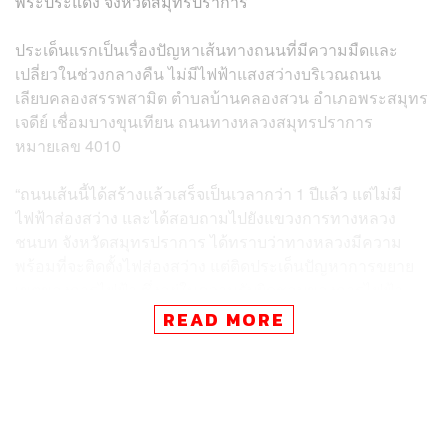
พระประแดง จังหวัดสมุทรปราการ
ประเด็นแรกเป็นเรื่องปัญหาเส้นทางถนนที่มีความมืดและ
เปลี่ยวในช่วงกลางคืน ไม่มีไฟฟ้าแสงสว่างบริเวณถนน
เลียบคลองสรรพสามิต ตำบลบ้านคลองสวน อำเภอพระสมุทร
เจดีย์ เชื่อมบางขุนเทียน ถนนทางหลวงสมุทรปราการ
หมายเลข 4010
“ถนนเส้นนี้ได้สร้างแล้วเสร็จเป็นเวลากว่า 1 ปีแล้ว แต่ไม่มี
ไฟฟ้าส่องสว่าง และได้สอบถามไปยังแขวงการทางหลวง
ชนบท จังหวัดสมุทรปราการ ได้ทราบว่าทางหลวงมีความ
พร้อมที่จะติดตั้งไฟส่องสว่าง แต่ติดประเด็นปัญหาการขยาย
เขตของการไฟฟ้า ซึ่งอยู่ในความรับผิดชอบของการไฟฟ้า
นครหลวง เขตราษฎร์บูรณะ ภายใต้การกำกับดูแลของกระ
READ MORE
ทวงมหาดไทย จึงขอฝากท่านประธานสภาไปยังหน่วยงานที่
เกี่ยวข้อง ให้ช่วยเร่งรัดดำเนินการเรื่องดังกล่าวอย่างเร่งด่วน
เพื่อลดปัญหาอุบัติเหตุและอาชญากรรมที่จะเกิดขึ้นให้กับพี่
น้องประชาชน” ไพลินกล่าว