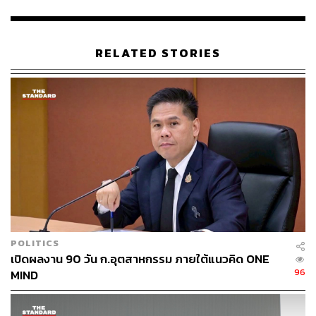
ตรวจสอบการขนย้ายและการสุ่มตัวอย่างตรวจสอบตั้งแต่
ต้นทางถึงปลายทางดำเนินการเสร็จเรียบร้อยเช่นกัน
RELATED STORIES
“ดิฉันได้ขอให้ทีมงานที่เกี่ยวข้องทั้งหมดเตรียมขั้นตอน
(Procedure) เส้นทาง (Routing) และรายชื่อผู้รับผิดชอบใน
การขนย้ายและตรวจสอบทั้งหมด เพื่อใช้ในการกำกับดูแล
การดำเนินงานให้เป็นมาตรฐาน ตลอดจนต้องมีการเตรียม
แผนสำรองฉุกเฉิน เพื่อให้กระบวนการขนย้ายไม่เกิดการ
สะดุด มีความปลอดภัย และสร้างความเชื่อมั่นให้กับ
ประชาชน” พิมพ์ภัทรากล่าว
พิมพ์ภัทรากล่าวด้วยว่า ในช่วงบ่ายของวันอาทิตย์ที่ 28
เมษายน ตนได้มอบให้ปลัดกระทรวงอุตสาหกรรมนำทีมซัก
ซ้อมกระบวนการนำถุงกากตะกอนแคดเมียมขึ้นรถบรรทุกใน
POLITICS
พื้นที่ บจก.
ล้อโลหะไทย เมททอล
โดยจะดำเนินการภายใน
เปิดผลงาน 90 วัน ก.อุตสาหกรรม ภายใต้แนวคิด ONE
ขอบเขตพื้นที่โรงงานซึ่งเป็นอาคารปิด ไม่มีการนำถุงกาก
96
MIND
ตะกอนแคดเมียมออกนอกพื้นที่โรงงาน และยังไม่มีการขนส่ง
ไปยังพื้นที่อื่นแต่อย่างใด