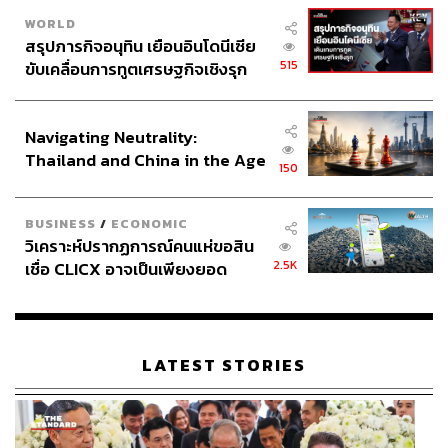
WORLD
สรุปภารกิจอนุทิน เยือนอินโดนีเซีย
515
ขับเคลื่อนการทูตเศรษฐกิจเชิงรุก
ประกาศหุ้นส่วนยุทธศาสตร์ไทย –
อินโดนีเซีย
Navigating Neutrality:
Thailand and China in the Age
150
of a New Global Order
BUSINESS
/
ECONOMIC
วิเคราะห์ปรากฏการณ์คนแห่ขอสิน
2.5K
เชื่อ CLICX อาจเป็นเพียงยอด
ภูเขาน้ำแข็ง ของปัญหาหนี้ครัว
เรือนไทยที่ถูกซุกไว้
LATEST STORIES