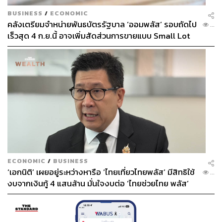
BUSINESS
/
ECONOMIC
คลังเตรียมจำหน่ายพันธบัตรรัฐบาล ‘ออมพลัส’ รอบถัดไป
...
เร็วสุด 4 ก.ย.นี้ อาจเพิ่มสัดส่วนการขายแบบ Small Lot
First มากขึ้น
ECONOMIC
/
BUSINESS
‘เอกนิติ’ เผยอยู่ระหว่างหารือ ‘ไทยเที่ยวไทยพลัส’ มีสิทธิใช้
...
งบจากเงินกู้ 4 แสนล้าน มั่นใจงบต่อ ‘ไทยช่วยไทย พลัส’
เฟส 2 มีเพียงพอ