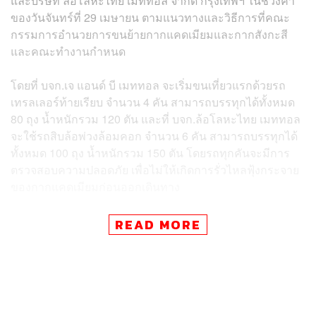
และ
บริษัท ล้อโลหะไทย เมททอล จำกัด
กรุงเทพฯ ในช่วงค่ำ
ของวันจันทร์ที่ 29 เมษายน ตามแนวทางและวิธีการที่คณะ
กรรมการอำนวยการขนย้ายกากแคดเมียมและกากสังกะสี
และคณะทำงานกำหนด
โดยที่
บจก.
เจ แอนด์ บี เมททอล
จะเริ่มขนเที่ยวแรกด้วยรถ
เทรลเลอร์ท้ายเรียบ จำนวน 4 คัน สามารถบรรทุกได้ทั้งหมด
80 ถุง น้ำหนักรวม 120 ตัน และที่
บจก.
ล้อโลหะไทย เมททอล
จะใช้รถสิบล้อพ่วงล้อมคอก จำนวน 6 คัน สามารถบรรทุกได้
ทั้งหมด 100 ถุง น้ำหนักรวม 150 ตัน โดยรถทุกคันจะมีการ
ตรวจสอบความปลอดภัย เพื่อไม่ให้เกิดการรั่วไหลฟุ้งกระจาย
ของกากแคดเมียมก่อนออกเดินทาง
หลังจากนั้นจะเริ่มทยอยขนกากแคดเมียมที่เหลืออีกเกือบ
READ MORE
12,800 ตันจากจังหวัดสมุทรสาครและชลบุรีทุกวัน โดยใช้รถ
ขนส่งที่เตรียมไว้จำนวน 30 คัน จนถึงวันที่ 17 มิถุนายน 2567
โดยกากแคดเมียมทั้งหมดจะถูกนำไปพักไว้ที่โรงพักคอยของ
บมจ.
เบาด์ แอนด์ บียอนด์
จังหวัดตาก เพื่อรอการซ่อมแซมบ่อ
ฝังกลบหมายเลข 5 ให้เสร็จเรียบร้อย แล้วจึงนำกากทั้งหมดมา