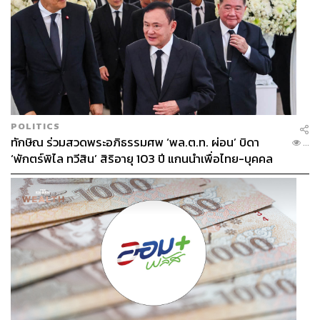
POLITICS
ทักษิณ ร่วมสวดพระอภิธรรมศพ ‘พล.ต.ท. ผ่อน’ บิดา
...
‘พักตร์พิไล ทวีสิน’ สิริอายุ 103 ปี แกนนำเพื่อไทย-บุคคล
หลากวงการร่วมอาลัย