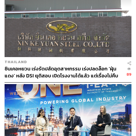
ทั้งนี้ พิมพ์ภัทราเปิดเผยว่า ในช่วงบ่ายวันจันทร์ที่ 29 เมษายน
จะเดินทางไปตรวจสอบกระบวนการขนย้ายด้วยตัวเอง ณ
บจก.
เจ แอนด์ บี เมททอล
โดยขบวนเที่ยวแรกจากจังหวัด
สมุทรสาคร และกรุงเทพฯ จะออกจากจุดนัดหมายพร้อมกัน
ในเวลา 19.00 น. นำโดยตำรวจทางหลวง และคาดว่าจะถึง
จุดหมายปลายทางคือจังหวัดตาก ช่วงเช้ามืดของวันที่ 30
เมษายน
THAILAND
TAGS:
กระทรวงอุตสาหกรรม
พิมพ์ภัทรา วิชัยกุล
ซินเคอหยวน เร่งรัดปลัดอุตสาหกรรม เร่งปลดล็อก ‘ฝุ่น
แคดเมียม (Cadmium)
89
แดง’ หลัง DSI ยุติสอบ เปิดโรงงานได้แล้ว แต่เรื่องไม่คืบ
หน้า
154