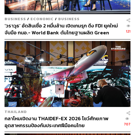
ABOUT THE AUTHOR
BUSINESS
/
ECONOMIC
/
BUSINESS
THE STANDARD TEAM
‘วราวุธ’ อัดสินเชื่อ 2 หมื่นล้าน เปิดเกมรุก ดึง FDI ยุคใหม่
กองบรรณาธิการ THE STANDARD
121
จับมือ กนอ.- World Bank ดันไทยฐานผลิต Green
Supply Chain
THAILAND
กลาโหมเปิดงาน THAIDEF-EX 2026 โชว์ศักยภาพ
707
อุตสาหกรรมป้องกันประเทศฝีมือคนไทย