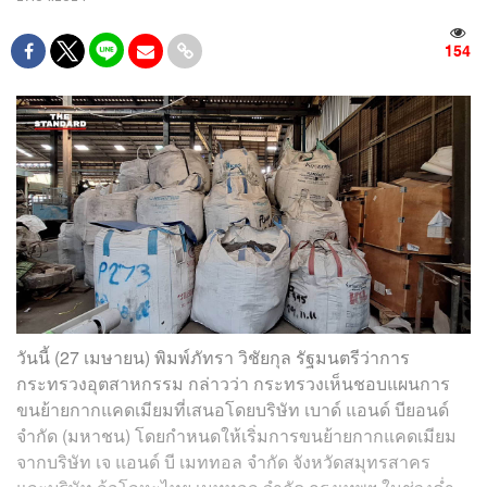
154
วันนี้ (27 เมษายน) พิมพ์ภัทรา วิชัยกุล รัฐมนตรีว่าการ
กระทรวงอุตสาหกรรม กล่าวว่า กระทรวงเห็นชอบแผนการ
ขนย้ายกากแคดเมียมที่เสนอโดย
บริษัท เบาด์ แอนด์ บียอนด์
จำกัด (มหาชน)
โดยกำหนดให้เริ่มการขนย้ายกากแคดเมียม
จาก
บริษัท เจ แอนด์ บี เมททอล จำกัด
จังหวัดสมุทรสาคร