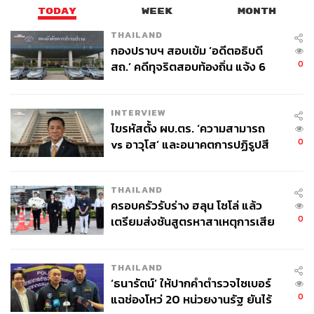
TODAY
WEEK
MONTH
THAILAND
กองปราบฯ สอบเข้ม ‘อดีตอธิบดี
0
สถ.’ คดีทุจริตสอบท้องถิ่น แจ้ง 6
ข้อหาหนัก จ่อชง ป.ป.ช. 12 ส.ค. นี้
INTERVIEW
ไขรหัสตั้ง ผบ.ตร. ‘ความสามารถ
0
vs อาวุโส’ และอนาคตการปฏิรูปสี
กากี กับ พล.ต.อ. เอก อังสนานนท์
THAILAND
ครอบครัวรับร่าง ฮลุน โซโล่ แล้ว
0
เตรียมส่งชันสูตรหาสาเหตุการเสีย
ชีวิต
THAILAND
‘ธนารัตน์’ ให้ปากคำตำรวจไซเบอร์
0
แฉช่องโหว่ 20 หน่วยงานรัฐ ยันไร้