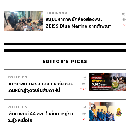
นัยทางการเมือง
THAILAND
สรุปมหากาพย์กล้องส่องพระ
0
ZEISS Blue Marine จากสัญญา
ผลิต 8.3 ล้าน สู่ข้อพิพาท ‘มา
เวลล์ฯ’ ฟ้อง ‘โทน บางแค’ ผิดนัด
จ่ายหนี้-แอบระบุแบรนด์
EDITOR'S PICKS
POLITICS
มหากาพย์โกงข้อสอบท้องถิ่น ก่อน
523
เดินหน้าสู่จุดจบในสัปดาห์นี้
POLITICS
เส้นทางคดี 44 สส. ในชั้นศาลฎีกา
175
จะรู้ผลเมื่อไร