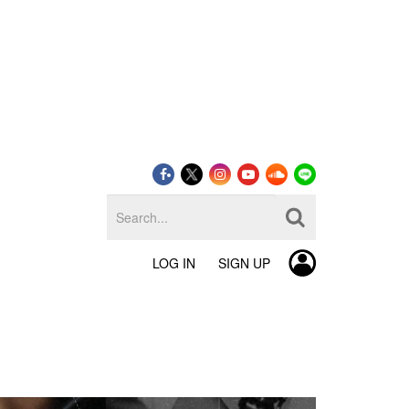
LOG IN
SIGN UP