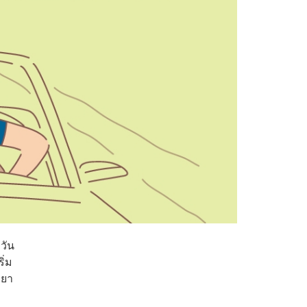
วัน
ิ่ม
ถยา