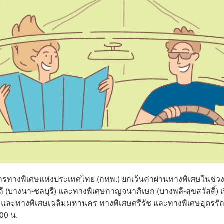
ทางพิเศษแห่งประเทศไทย (กทพ.) ยกเว้นค่าผ่านทางพิเศษในช่วง
ถี (บางนา-ชลบุรี) และทางพิเศษกาญจนาภิเษก (บางพลี-สุขสวัสดิ์) เร
0 น. และทางพิเศษเฉลิมมหานคร ทางพิเศษศรีรัช และทางพิเศษอุดรรั
.00 น.