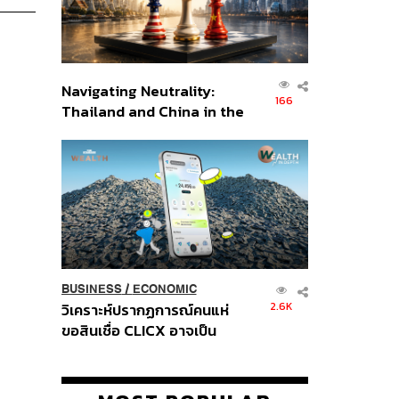
Navigating Neutrality:
166
Thailand and China in the
Age of a New Global
Order
BUSINESS
/
ECONOMIC
2.6K
วิเคราะห์ปรากฏการณ์คนแห่
ขอสินเชื่อ CLICX อาจเป็น
เพียงยอดภูเขาน้ำแข็ง ของ
ปัญหาหนี้ครัวเรือนไทยที่ถูกซุก
ไว้