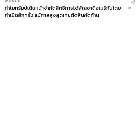
WORLD
ทำไมทรัมป์เดินหน้าจำกัดสิทธิการได้สัญชาติอเมริกันโดย
...
กำเนิดอีกครั้ง แม้ศาลสูงสุดเคยตัดสินคัดค้าน
News
Wealth
Pop
Podcast
Video
Now
Opinion
Careers
Events
Privacy
About
Contact
Policy
FOR
ADVERTISING
MEMBERSHIP