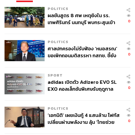
POLITICS
ผลชันสูตร 8 ศพ เหตุยิงใน รร.
0
เทพศิรินทร์ นนทบุรี พบกระสุนเข้า
จุดสำคัญ ‘ศีรษะ-หน้าอก’ ครูถูกยิง
4 นัด จากระยะไกล
POLITICS
ศาลปกครองไม่รับฟ้อง ‘หมอสรณ’
0
ขอเพิกถอนมติสรรหา กสทช. ชี้ยัง
ไม่ใช่ผู้เดือดร้อนเสียหาย
SPORT
adidas เปิดตัว Adizero EVO SL
0
EXO คอลเล็กชันพิเศษรับฤดูกาล
College Football
POLITICS
‘เอกนิติ’ เผยเงินกู้ 4 แสนล้าน โฟกัส
0
เปลี่ยนผ่านพลังงาน ลุ้น ‘ไทยช่วย
ไทยพลัส’ เฟส 2 รอประเมินความ