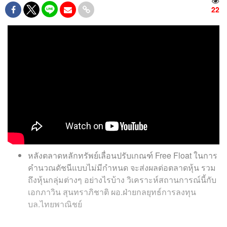
22
หลังตลาดหลักทรัพย์เลื่อนปรับเกณฑ์ Free Float ในการ
คำนวณดัชนีแบบไม่มีกำหนด จะส่งผลต่อตลาดหุ้น รวม
ถึงหุ้นกลุ่มต่างๆ อย่างไรบ้าง วิเคราะห์สถานการณ์นี้กับ
เอกภาวิน สุนทราภิชาติ ผอ.ฝ่ายกลยุทธ์การลงทุน
บล.ไทยพาณิชย์