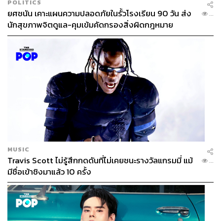
POLITICS
ยศชนัน เคาะแผนความปลอดภัยในรั้วโรงเรียน 90 วัน ส่ง
...
นักสุขภาพจิตดูแล-คุมเข้มคัดกรองสิ่งผิดกฎหมาย
MUSIC
Travis Scott ไม่รู้สึกกดดันที่ไม่เคยชนะรางวัลแกรมมี่ แม้
...
มีชื่อเข้าชิงมาแล้ว 10 ครั้ง