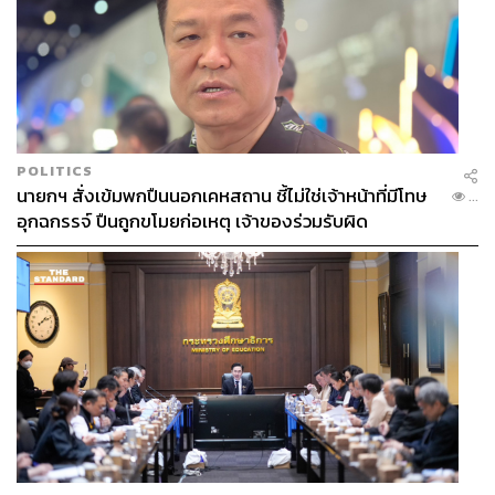
POLITICS
นายกฯ สั่งเข้มพกปืนนอกเคหสถาน ชี้ไม่ใช่เจ้าหน้าที่มีโทษ
...
อุกฉกรรจ์ ปืนถูกขโมยก่อเหตุ เจ้าของร่วมรับผิด