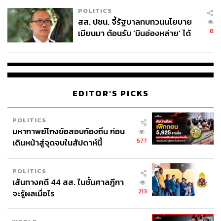
เหมาะสม
POLITICS
สส. ปชน. จี้รัฐบาลทบทวนนโยบาย
0
เมียนมา ต้อนรับ ‘มินอ่องหล่าย’ ได้
แค่สัญญาว่างเปล่า
EDITOR'S PICKS
POLITICS
มหากาพย์โกงข้อสอบท้องถิ่น ก่อน
577
เดินหน้าสู่จุดจบในสัปดาห์นี้
POLITICS
เส้นทางคดี 44 สส. ในชั้นศาลฎีกา
213
จะรู้ผลเมื่อไร