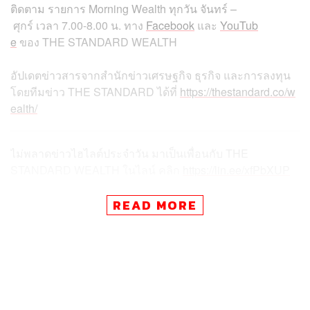
ติดตาม
รายการ
Morning Wealth
ทุกวัน
จันทร์
–
ศุกร์
เวลา
7.00-8.00
น
.
ทาง
Facebook
และ
YouTub
e
ของ
THE STANDARD WEALTH
อัปเดตข่าวสารจากสำนักข่าวเศรษฐกิจ ธุรกิจ และการลงทุน
โดยทีมข่าว
THE STANDARD
ได้ที่
https://thestandard.co/w
ealth/
ไม่พลาดข่าวไฮไลต์ประจำวัน มาเป็นเพื่อนกับ
THE
STANDARD WEALTH
ในไลน์ คลิก
https://lin.ee/xfPbXUP
READ MORE
สามารถติดตาม THE STANDARD WEALTH
ผ่านแอปพลิเคชันต่างๆ ที่คุณสะดวกหรือใช้งานอยู่แล้วได้เลย