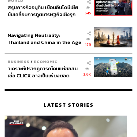
WORLD
สรุปภารกิจอนุทิน เยือนอินโดนีเซีย
545
ขับเคลื่อนการทูตเศรษฐกิจเชิงรุก
ประกาศหุ้นส่วนยุทธศาสตร์ไทย –
อินโดนีเซีย
Navigating Neutrality:
Thailand and China in the Age
179
of a New Global Order
BUSINESS
/
ECONOMIC
วิเคราะห์ปรากฏการณ์คนแห่ขอสิน
2.6K
เชื่อ CLICX อาจเป็นเพียงยอด
ภูเขาน้ำแข็ง ของปัญหาหนี้ครัว
เรือนไทยที่ถูกซุกไว้
LATEST STORIES