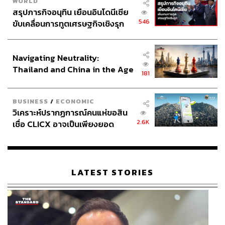
WORLD
สรุปภารกิจอนุทิน เยือนอินโดนีเซีย
546
ขับเคลื่อนการทูตเศรษฐกิจเชิงรุก
ประกาศหุ้นส่วนยุทธศาสตร์ไทย –
อินโดนีเซีย
Navigating Neutrality:
Thailand and China in the Age
181
of a New Global Order
BUSINESS
/
ECONOMIC
วิเคราะห์ปรากฏการณ์คนแห่ขอสิน
2.6K
เชื่อ CLICX อาจเป็นเพียงยอด
ภูเขาน้ำแข็ง ของปัญหาหนี้ครัว
เรือนไทยที่ถูกซุกไว้
LATEST STORIES