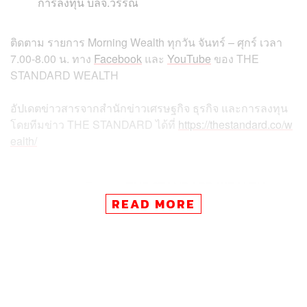
การลงทุน บลจ.วรรณ
ติดตาม รายการ Morning Wealth ทุกวัน จันทร์ – ศุกร์ เวลา
7.00-8.00 น. ทาง
Facebook
และ
YouTube
ของ THE
STANDARD WEALTH
อัปเดตข่าวสารจากสำนักข่าวเศรษฐกิจ ธุรกิจ และการลงทุน
โดยทีมข่าว THE STANDARD ได้ที่
https://thestandard.co/w
ealth/
สามารถติดตาม THE STANDARD WEALTH
ผ่านแอปพลิเคชันต่างๆ ที่คุณสะดวกหรือใช้งานอยู่แล้วได้เลย
READ MORE
TAGS:
การลงทุน
การเงิน
Morning Wealth
Archegos Capital