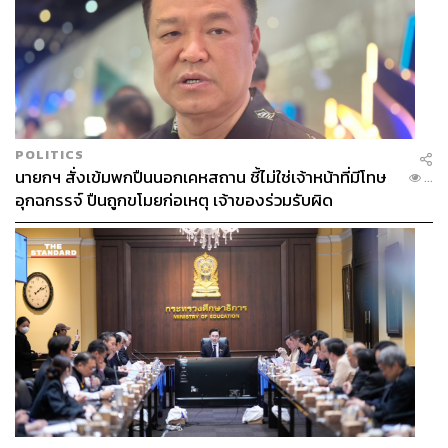
POLITICS
นายกฯ สั่งเข้มพกปืนนอกเคหสถาน ชี้ไม่ใช่เจ้าหน้าที่มีโทษ
...
อุกฉกรรจ์ ปืนถูกขโมยก่อเหตุ เจ้าของร่วมรับผิด