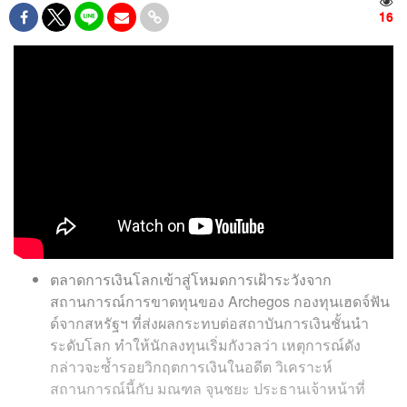
16
ตลาดการเงินโลกเข้าสู่โหมดการเฝ้าระวังจาก
สถานการณ์การขาดทุนของ Archegos กองทุนเฮดจ์ฟัน
ด์จากสหรัฐฯ ที่ส่งผลกระทบต่อสถาบันการเงินชั้นนำ
ระดับโลก ทำให้นักลงทุนเริ่มกังวลว่า เหตุการณ์ดัง
กล่าวจะซ้ำรอยวิกฤตการเงินในอดีต วิเคราะห์
สถานการณ์นี้กับ มณฑล จุนชยะ ประธานเจ้าหน้าที่