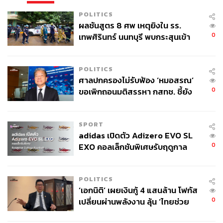
POLITICS
ผลชันสูตร 8 ศพ เหตุยิงใน รร.
0
เทพศิรินทร์ นนทบุรี พบกระสุนเข้า
จุดสำคัญ ‘ศีรษะ-หน้าอก’ ครูถูกยิง
4 นัด จากระยะไกล
POLITICS
ศาลปกครองไม่รับฟ้อง ‘หมอสรณ’
0
ขอเพิกถอนมติสรรหา กสทช. ชี้ยัง
ไม่ใช่ผู้เดือดร้อนเสียหาย
SPORT
adidas เปิดตัว Adizero EVO SL
0
EXO คอลเล็กชันพิเศษรับฤดูกาล
College Football
POLITICS
‘เอกนิติ’ เผยเงินกู้ 4 แสนล้าน โฟกัส
0
เปลี่ยนผ่านพลังงาน ลุ้น ‘ไทยช่วย
ไทยพลัส’ เฟส 2 รอประเมินความ