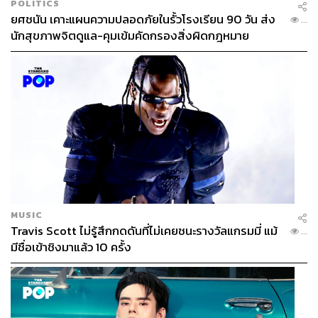
POLITICS
ยศชนัน เคาะแผนความปลอดภัยในรั้วโรงเรียน 90 วัน ส่ง
...
นักสุขภาพจิตดูแล-คุมเข้มคัดกรองสิ่งผิดกฎหมาย
MUSIC
Travis Scott ไม่รู้สึกกดดันที่ไม่เคยชนะรางวัลแกรมมี่ แม้
...
มีชื่อเข้าชิงมาแล้ว 10 ครั้ง