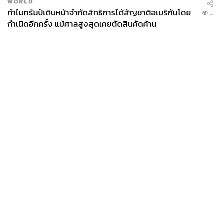
WORLD
ทำไมทรัมป์เดินหน้าจำกัดสิทธิการได้สัญชาติอเมริกันโดย
...
กำเนิดอีกครั้ง แม้ศาลสูงสุดเคยตัดสินคัดค้าน
News
Wealth
Pop
Podcast
Video
Now
Opinion
Careers
Events
Privacy
About
Contact
Policy
FOR
ADVERTISING
MEMBERSHIP