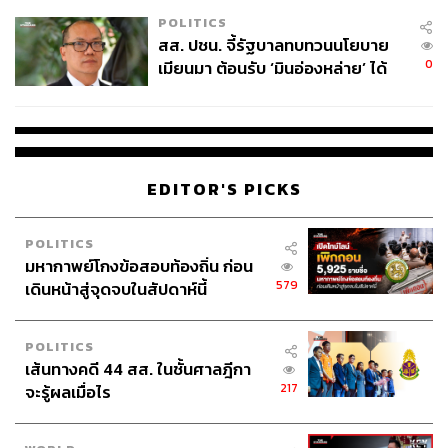
เหมาะสม
POLITICS
สส. ปชน. จี้รัฐบาลทบทวนนโยบาย
0
เมียนมา ต้อนรับ ‘มินอ่องหล่าย’ ได้
แค่สัญญาว่างเปล่า
EDITOR'S PICKS
POLITICS
มหากาพย์โกงข้อสอบท้องถิ่น ก่อน
579
เดินหน้าสู่จุดจบในสัปดาห์นี้
POLITICS
เส้นทางคดี 44 สส. ในชั้นศาลฎีกา
217
จะรู้ผลเมื่อไร