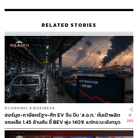
RELATED STORIES
ECONOMIC
/
BUSINESS
ฮอร์มุซ-ภาษีสหรัฐฯ-ศึก EV จีน บีบ ‘ส.อ.ท.’ หั่นเป้าผลิต
202
รถเหลือ 1.45 ล้านคัน ชี้ BEV พุ่ง 140% แต่กระบะยังทรุด