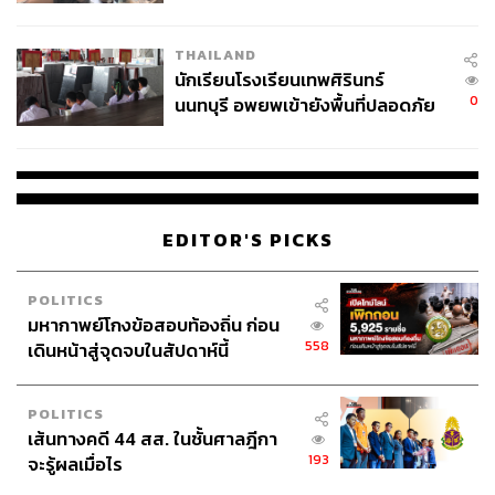
ผลิต 8.3 ล้าน สู่ข้อพิพาท ‘มา
เวลล์ฯ’ ฟ้อง ‘โทน บางแค’ ผิดนัด
THAILAND
จ่ายหนี้-แอบระบุแบรนด์
นักเรียนโรงเรียนเทพศิรินทร์
0
นนทบุรี อพยพเข้ายังพื้นที่ปลอดภัย
ชั่วคราว หลังเหตุใช้อาวุธปืนภายใน
โรงเรียนคลี่คลาย
EDITOR'S PICKS
POLITICS
มหากาพย์โกงข้อสอบท้องถิ่น ก่อน
558
เดินหน้าสู่จุดจบในสัปดาห์นี้
POLITICS
เส้นทางคดี 44 สส. ในชั้นศาลฎีกา
193
จะรู้ผลเมื่อไร