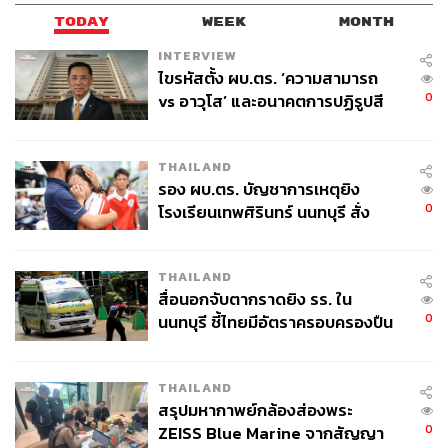
TODAY
WEEK
MONTH
INTERVIEW
ไขรหัสตั้ง ผบ.ตร. ‘ความสามารถ
0
vs อาวุโส’ และอนาคตการปฏิรูปสี
กากี กับ พล.ต.อ. เอก อังสนานนท์
THAILAND
รอง ผบ.ตร. บัญชาการเหตุยิง
0
โรงเรียนเทพศิรินทร์ นนทบุรี สั่ง
ค้นหา 2 รอบยืนยันไร้คนติดค้าง พบ
ศพปู่-ย่าที่บ้านพักผู้ก่อเหตุ
THAILAND
สื่อนอกจับตากราดยิง รร. ใน
0
นนทบุรี ชี้ไทยมีอัตราครอบครองปืน
สูงในระดับต้นของภูมิภาค
THAILAND
สรุปมหากาพย์กล้องส่องพระ
0
ZEISS Blue Marine จากสัญญา