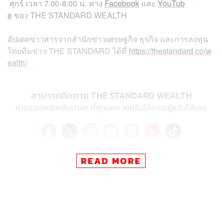
ศุกร์
เวลา
7.00-8.00
น
.
ทาง
Facebook
และ
YouTub
e
ของ
THE STANDARD WEALTH
อัปเดตข่าวสารจากสำนักข่าวเศรษฐกิจ ธุรกิจ และการลงทุน
โดยทีมข่าว
THE STANDARD
ได้ที่
https://thestandard.co/w
ealth/
สามารถติดตาม THE STANDARD WEALTH
ผ่านแอปพลิเคชันต่างๆ ที่คุณสะดวกหรือใช้งานอยู่แล้วได้เลย
READ MORE
TAGS:
Morning Wealth
Credit Ratings
ขาดสภาพคล่อง
THE STANDARD Wealth
Boeing
อันดับความน่าเชื่อถือ