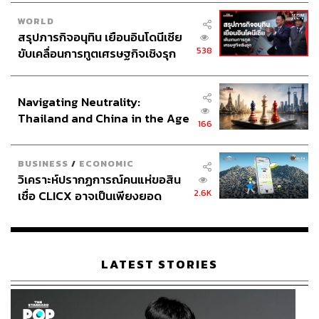
WORLD
สรุปภารกิจอนุทิน เยือนอินโดนีเซีย
538
ขับเคลื่อนการทูตเศรษฐกิจเชิงรุก
ประกาศหุ้นส่วนยุทธศาสตร์ไทย –
อินโดนีเซีย
Navigating Neutrality:
Thailand and China in the Age
166
of a New Global Order
BUSINESS
/
ECONOMIC
วิเคราะห์ปรากฏการณ์คนแห่ขอสิน
2.6K
เชื่อ CLICX อาจเป็นเพียงยอด
ภูเขาน้ำแข็ง ของปัญหาหนี้ครัว
เรือนไทยที่ถูกซุกไว้
LATEST STORIES