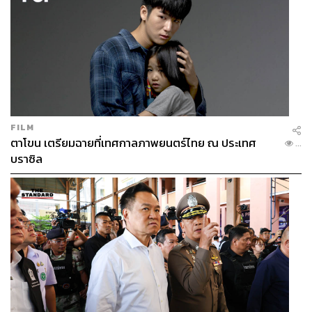
FILM
ตาโขน เตรียมฉายที่เทศกาลภาพยนตร์ไทย ณ ประเทศ
...
บราซิล