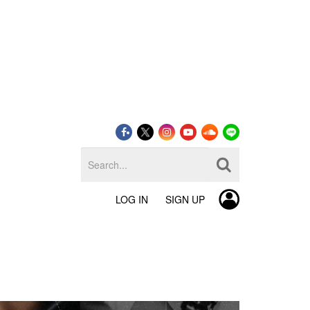
LOG IN
SIGN UP