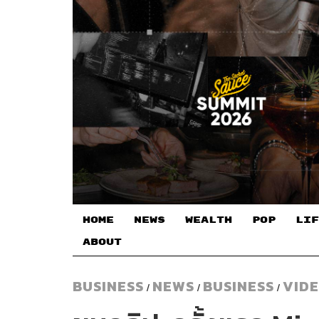
HOME
NEWS
WEALTH
POP
LIF
ABOUT
BUSINESS
NEWS
BUSINESS
VID
/
/
/