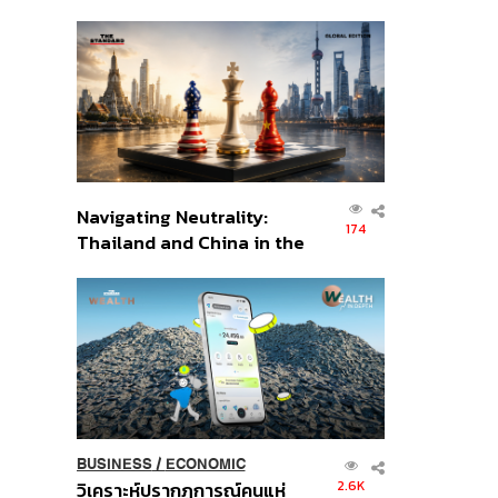
เศรษฐกิจเชิงรุก ประกาศหุ้น
ส่วนยุทธศาสตร์ไทย –
อินโดนีเซีย
Navigating Neutrality:
174
Thailand and China in the
Age of a New Global
Order
BUSINESS
/
ECONOMIC
2.6K
วิเคราะห์ปรากฏการณ์คนแห่