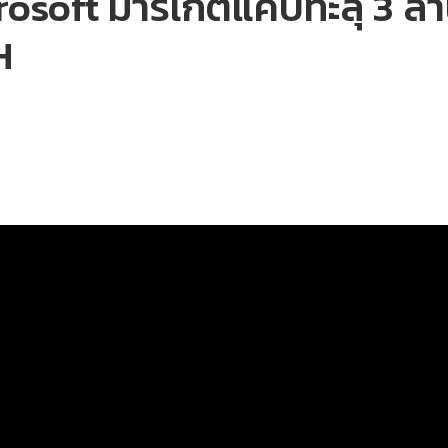
rosoft มาร์เก็ตแคปทะลุ 3 ล้
H