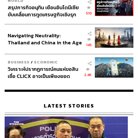
WORLD
สรุปภารกิจอนุทิน เยือนอินโดนีเซีย
510
ขับเคลื่อนการทูตเศรษฐกิจเชิงรุก
ประกาศหุ้นส่วนยุทธศาสตร์ไทย –
อินโดนีเซีย
Navigating Neutrality:
Thailand and China in the Age
145
of a New Global Order
BUSINESS
/
ECONOMIC
วิเคราะห์ปรากฏการณ์คนแห่ขอสิน
2.4K
เชื่อ CLICX อาจเป็นเพียงยอด
ภูเขาน้ำแข็ง ของปัญหาหนี้ครัว
เรือนไทยที่ถูกซุกไว้
LATEST STORIES