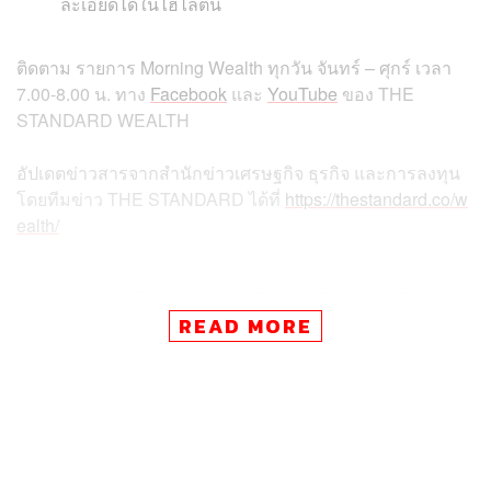
ละเอียดได้ในไฮไลต์นี้
ติดตาม
รายการ
Morning Wealth
ทุกวัน
จันทร์
–
ศุกร์
เวลา
7.00-8.00
น
.
ทาง
Facebook
และ
YouTube
ของ
THE
STANDARD WEALTH
อัปเดตข่าวสารจากสำนักข่าวเศรษฐกิจ ธุรกิจ และการลงทุน
โดยทีมข่าว
THE STANDARD
ได้ที่
https://thestandard.co/w
ealth/
สามารถติดตาม THE STANDARD WEALTH
ผ่านแอปพลิเคชันต่างๆ ที่คุณสะดวกหรือใช้งานอยู่แล้วได้เลย
READ MORE
TAGS:
THE STANDARD Wealth
Reuters
Morning Wealth
Shanghai