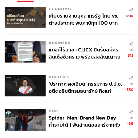
ECONOMIC
เทียบรายจ่ายบุคลากรรัฐ ไทย vs.
1K
ต่างประเทศ: พบภาษีทุก 100 บาท
ของคนไทยใช้ไปกับข้าราชการเฉียด
40 บาท
BUSINESS
แบงก์ไร้สาขา CLICX ปิดรับสมัคร
812
สินเชื่อชั่วคราว พร้อมส่งสัญญาณ
เตือนกลุ่มกู้เงินผิดวัตถุประสงค์-ให้
ข้อมูลเท็จ เตรียมดำเนินคดีเด็ดขาด
POLITICS
‘ประภาศ คงเอียด’ กรรมการ ป.ป.ช.
550
อดีตอธิบดีกรมธนารักษ์ ถึงแก่
อนิจกรรม
POP
Spider-Man: Brand New Day
468
ทำรายได้ 1 พันล้านดอลลาร์จากทั่ว
โลกภายใน 6 วัน