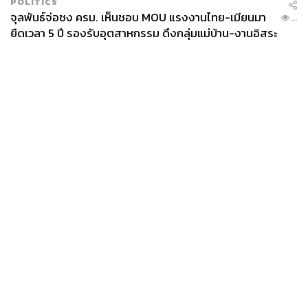
POLITICS
จุลพันธ์จ่อชง ครม. เห็นชอบ MOU แรงงานไทย-เมียนมา
...
ยืดเวลา 5 ปี รองรับอุตสาหกรรม ดึงกลุ่มแม่บ้าน-งานอิสระ
เข้าสู่ระบบประกันสังคม
News
Wealth
Pop
Podcast
Video
Now
Opinion
Careers
Events
Privacy
About
Contact
Policy
FOR
ADVERTISING
MEMBERSHIP