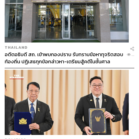
THAILAND
อดีตอธิบดี สถ. เข้าพบกองปราบ รับทราบข้อหาทุจริตสอบ
...
ท้องถิ่น ปฏิเสธทุกข้อกล่าวหา-เตรียมสู้คดีในชั้นศาล