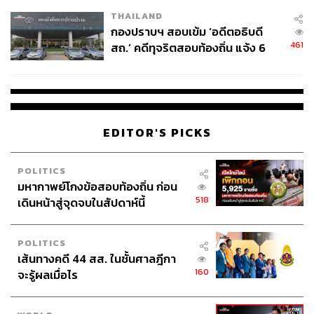
THAILAND
กองปราบฯ สอบเข้ม ‘อดีตอธิบดี
461
สถ.’ คดีทุจริตสอบท้องถิ่น แจ้ง 6
ข้อหาหนัก จ่อชง ป.ป.ช. 12 ส.ค. นี้
EDITOR'S PICKS
POLITICS
มหากาพย์โกงข้อสอบท้องถิ่น ก่อน
518
เดินหน้าสู่จุดจบในสัปดาห์นี้
POLITICS
เส้นทางคดี 44 สส. ในชั้นศาลฎีกา
160
จะรู้ผลเมื่อไร