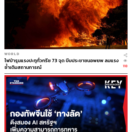
WORLD
ไฟป่ารุนแรงปะทุทั่วกรีซ 73 จุด บีบประชาชนอพยพ ลมแรง
118
ซ้ำเติมสถานการณ์