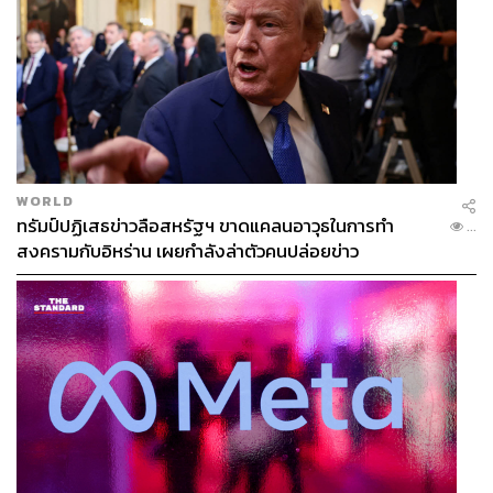
WORLD
ทรัมป์ปฏิเสธข่าวลือสหรัฐฯ ขาดแคลนอาวุธในการทำ
...
สงครามกับอิหร่าน เผยกำลังล่าตัวคนปล่อยข่าว