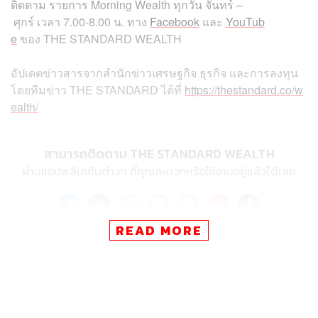
ติดตาม
รายการ
Morning Wealth
ทุกวัน
จันทร์
–
ศุกร์
เวลา
7.00-8.00
น
.
ทาง
Facebook
และ
YouTub
e
ของ
THE STANDARD WEALTH
อัปเดตข่าวสารจากสำนักข่าวเศรษฐกิจ ธุรกิจ และการลงทุน
โดยทีมข่าว
THE STANDARD
ได้ที่
https://thestandard.co/w
ealth/
สามารถติดตาม THE STANDARD WEALTH
ผ่านแอปพลิเคชันต่างๆ ที่คุณสะดวกหรือใช้งานอยู่แล้วได้เลย
READ MORE
TAGS:
Morning Wealth
คว่ำบาตรรัสเซีย
จีน
ทอง
China
THE STANDARD Wealth
ทองคำ