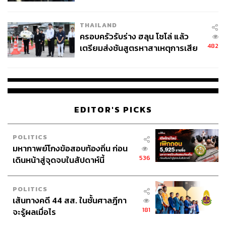
นัยทางการเมือง
THAILAND
ครอบครัวรับร่าง ฮลุน โซโล่ แล้ว
482
เตรียมส่งชันสูตรหาสาเหตุการเสีย
ชีวิต
EDITOR'S PICKS
POLITICS
มหากาพย์โกงข้อสอบท้องถิ่น ก่อน
536
เดินหน้าสู่จุดจบในสัปดาห์นี้
POLITICS
เส้นทางคดี 44 สส. ในชั้นศาลฎีกา
181
จะรู้ผลเมื่อไร