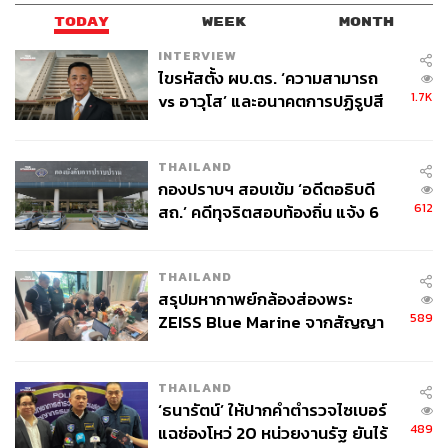
TODAY
WEEK
MONTH
INTERVIEW
ไขรหัสตั้ง ผบ.ตร. ‘ความสามารถ
1.7K
vs อาวุโส’ และอนาคตการปฏิรูปสี
กากี กับ พล.ต.อ. เอก อังสนานนท์
THAILAND
กองปราบฯ สอบเข้ม ‘อดีตอธิบดี
612
สถ.’ คดีทุจริตสอบท้องถิ่น แจ้ง 6
ข้อหาหนัก จ่อชง ป.ป.ช. 12 ส.ค. นี้
THAILAND
สรุปมหากาพย์กล้องส่องพระ
589
ZEISS Blue Marine จากสัญญา
ผลิต 8.3 ล้าน สู่ข้อพิพาท ‘มา
เวลล์ฯ’ ฟ้อง ‘โทน บางแค’ ผิดนัด
THAILAND
จ่ายหนี้-แอบระบุแบรนด์
‘ธนารัตน์’ ให้ปากคำตำรวจไซเบอร์
489
แฉช่องโหว่ 20 หน่วยงานรัฐ ยันไร้