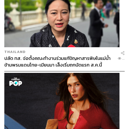
THAILAND
ปลัด ทส. จ่อตั้งคณะทำงานร่วมแก้ปัญหาสารพิษในแม่น้ำ
...
ข้ามพรมแดนไทย-เมียนมา เล็งเริ่มถกนัดแรก ส.ค.นี้