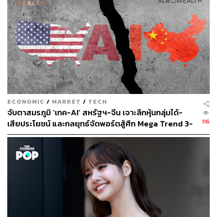
ECONOMIC
/
MARKET
/
TECH
จับตาสมรภูมิ ‘เทค-AI’ สหรัฐฯ-จีน เจาะลึกหุ้นกลุ่มได้-
116
เสียประโยชน์ และกลยุทธ์จัดพอร์ตสู้ศึก Mega Trend 3-
5 ปีข้างหน้า