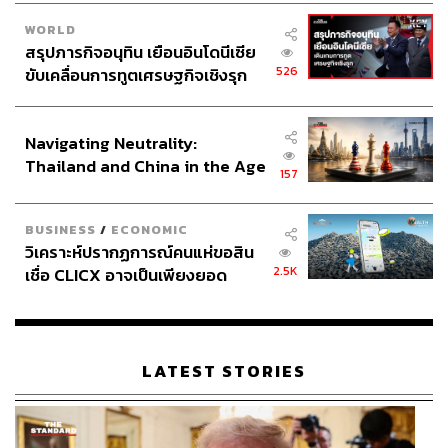
WORLD
สรุปภารกิจอนุทิน เยือนอินโดนีเซีย
526
ขับเคลื่อนการทูตเศรษฐกิจเชิงรุก
ประกาศหุ้นส่วนยุทธศาสตร์ไทย –
อินโดนีเซีย
Navigating Neutrality:
Thailand and China in the Age
157
of a New Global Order
BUSINESS
/
ECONOMIC
วิเคราะห์ปรากฏการณ์คนแห่ขอสิน
2.5K
เชื่อ CLICX อาจเป็นเพียงยอด
ภูเขาน้ำแข็ง ของปัญหาหนี้ครัว
เรือนไทยที่ถูกซุกไว้
LATEST STORIES