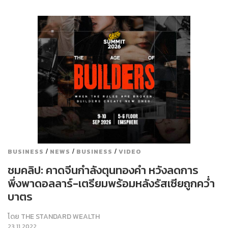
/
/
/
BUSINESS
NEWS
BUSINESS
VIDEO
ชมคลิป: คาดจีนกำลังตุนทองคำ หวังลดการ
พึ่งพาดอลลาร์-เตรียมพร้อมหลังรัสเซียถูกคว่ำ
บาตร
โดย
THE STANDARD WEALTH
23.11.2022