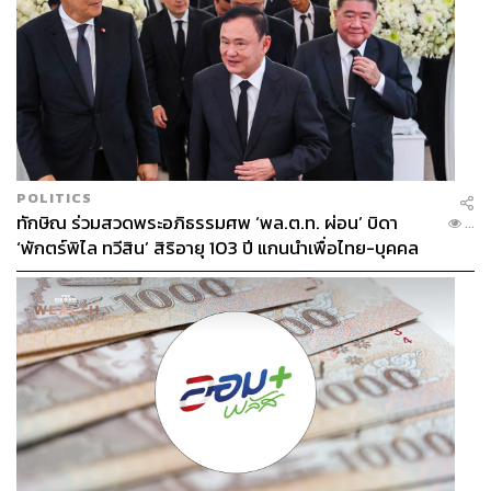
POLITICS
ทักษิณ ร่วมสวดพระอภิธรรมศพ ‘พล.ต.ท. ผ่อน’ บิดา
...
‘พักตร์พิไล ทวีสิน’ สิริอายุ 103 ปี แกนนำเพื่อไทย-บุคคล
หลากวงการร่วมอาลัย