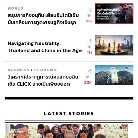
WORLD
สรุปภารกิจอนุทิน เยือนอินโดนีเซีย
516
ขับเคลื่อนการทูตเศรษฐกิจเชิงรุก
ประกาศหุ้นส่วนยุทธศาสตร์ไทย –
อินโดนีเซีย
Navigating Neutrality:
Thailand and China in the Age
151
of a New Global Order
BUSINESS
/
ECONOMIC
วิเคราะห์ปรากฏการณ์คนแห่ขอสิน
2.5K
เชื่อ CLICX อาจเป็นเพียงยอด
ภูเขาน้ำแข็ง ของปัญหาหนี้ครัว
เรือนไทยที่ถูกซุกไว้
LATEST STORIES