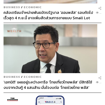
BUSINESS
/
ECONOMIC
คลังเตรียมจำหน่ายพันธบัตรรัฐบาล ‘ออมพลัส’ รอบถัดไป
...
เร็วสุด 4 ก.ย.นี้ อาจเพิ่มสัดส่วนการขายแบบ Small Lot
First มากขึ้น
BUSINESS
/
ECONOMIC
‘เอกนิติ’ เผยอยู่ระหว่างหารือ ‘ไทยเที่ยวไทยพลัส’ มีสิทธิใช้
...
งบจากเงินกู้ 4 แสนล้าน มั่นใจงบต่อ ‘ไทยช่วยไทย พลัส’
เฟส 2 มีเพียงพอ