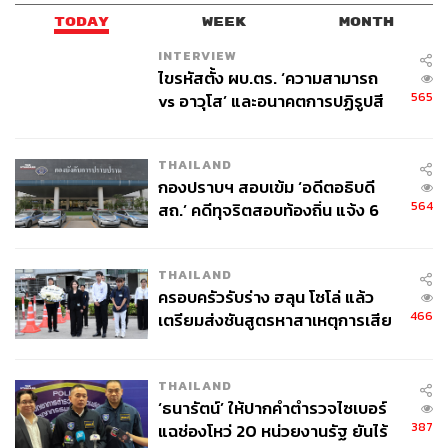
TODAY
WEEK
MONTH
INTERVIEW
ไขรหัสตั้ง ผบ.ตร. ‘ความสามารถ
565
vs อาวุโส’ และอนาคตการปฏิรูปสี
กากี กับ พล.ต.อ. เอก อังสนานนท์
THAILAND
กองปราบฯ สอบเข้ม ‘อดีตอธิบดี
564
สถ.’ คดีทุจริตสอบท้องถิ่น แจ้ง 6
ข้อหาหนัก จ่อชง ป.ป.ช. 12 ส.ค. นี้
THAILAND
ครอบครัวรับร่าง ฮลุน โซโล่ แล้ว
466
เตรียมส่งชันสูตรหาสาเหตุการเสีย
ชีวิต
THAILAND
‘ธนารัตน์’ ให้ปากคำตำรวจไซเบอร์
387
แฉช่องโหว่ 20 หน่วยงานรัฐ ยันไร้