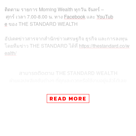
ติดตาม
รายการ
Morning Wealth
ทุกวัน
จันทร์
–
ศุกร์
เวลา
7.00-8.00
น
.
ทาง
Facebook
และ
YouTub
e
ของ
THE STANDARD WEALTH
อัปเดตข่าวสารจากสำนักข่าวเศรษฐกิจ ธุรกิจ และการลงทุน
โดยทีมข่าว
THE STANDARD
ได้ที่
https://thestandard.co/w
ealth/
สามารถติดตาม THE STANDARD WEALTH
ผ่านแอปพลิเคชันต่างๆ ที่คุณสะดวกหรือใช้งานอยู่แล้วได้เลย
READ MORE
TAGS:
World Economic Outlook
Morning Wealth
เศรษฐกิจไทย
กองทุนการเงินระหว่างประเทศ (IMF)
THE STANDARD Wealth
เศรษฐกิจโลก