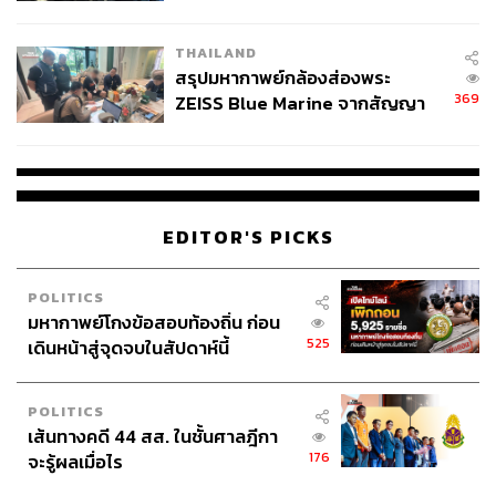
นัยทางการเมือง
THAILAND
สรุปมหากาพย์กล้องส่องพระ
369
ZEISS Blue Marine จากสัญญา
ผลิต 8.3 ล้าน สู่ข้อพิพาท ‘มา
เวลล์ฯ’ ฟ้อง ‘โทน บางแค’ ผิดนัด
จ่ายหนี้-แอบระบุแบรนด์
EDITOR'S PICKS
POLITICS
มหากาพย์โกงข้อสอบท้องถิ่น ก่อน
525
เดินหน้าสู่จุดจบในสัปดาห์นี้
POLITICS
เส้นทางคดี 44 สส. ในชั้นศาลฎีกา
176
จะรู้ผลเมื่อไร