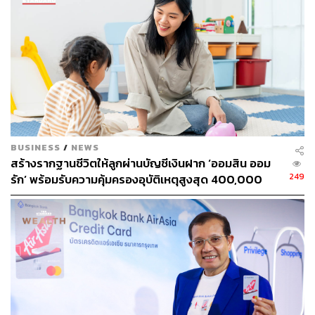
BUSINESS
/
NEWS
สร้างรากฐานชีวิตให้ลูกผ่านบัญชีเงินฝาก ‘ออมสิน ออม
249
รัก’ พร้อมรับความคุ้มครองอุบัติเหตุสูงสุด 400,000
บาท ดอกเบี้ยรับเต็ม ไม่เสียภาษี [Advertorial]