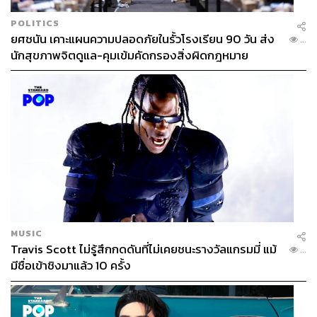
POLITICS
ยศชนัน เคาะแผนความปลอดภัยในรั้วโรงเรียน 90 วัน ส่ง
...
นักสุขภาพจิตดูแล-คุมเข้มคัดกรองสิ่งผิดกฎหมาย
MUSIC
Travis Scott ไม่รู้สึกกดดันที่ไม่เคยชนะรางวัลแกรมมี่ แม้
...
มีชื่อเข้าชิงมาแล้ว 10 ครั้ง