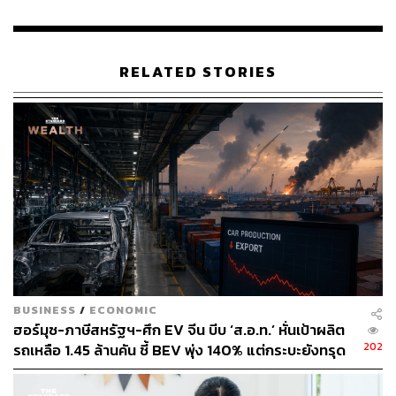
RELATED STORIES
BUSINESS
/
ECONOMIC
ฮอร์มุซ-ภาษีสหรัฐฯ-ศึก EV จีน บีบ ‘ส.อ.ท.’ หั่นเป้าผลิต
202
รถเหลือ 1.45 ล้านคัน ชี้ BEV พุ่ง 140% แต่กระบะยังทรุด