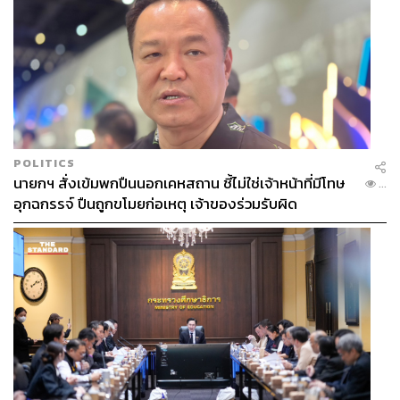
POLITICS
นายกฯ สั่งเข้มพกปืนนอกเคหสถาน ชี้ไม่ใช่เจ้าหน้าที่มีโทษ
...
อุกฉกรรจ์ ปืนถูกขโมยก่อเหตุ เจ้าของร่วมรับผิด