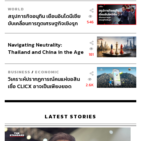
WORLD
สรุปภารกิจอนุทิน เยือนอินโดนีเซีย
546
ขับเคลื่อนการทูตเศรษฐกิจเชิงรุก
ประกาศหุ้นส่วนยุทธศาสตร์ไทย –
อินโดนีเซีย
Navigating Neutrality:
Thailand and China in the Age
181
of a New Global Order
BUSINESS
/
ECONOMIC
วิเคราะห์ปรากฏการณ์คนแห่ขอสิน
2.6K
เชื่อ CLICX อาจเป็นเพียงยอด
ภูเขาน้ำแข็ง ของปัญหาหนี้ครัว
เรือนไทยที่ถูกซุกไว้
LATEST STORIES