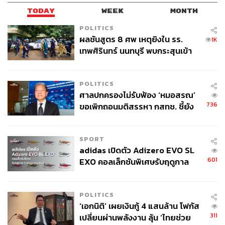
TODAY
WEEK
MONTH
POLITICS
ผลชันสูตร 8 ศพ เหตุยิงใน รร.
1K
เทพศิรินทร์ นนทบุรี พบกระสุนเข้า
จุดสำคัญ ‘ศีรษะ-หน้าอก’ ครูถูกยิง
4 นัด จากระยะไกล
POLITICS
ศาลปกครองไม่รับฟ้อง ‘หมอสรณ’
736
ขอเพิกถอนมติสรรหา กสทช. ชี้ยัง
ไม่ใช่ผู้เดือดร้อนเสียหาย
SPORT
adidas เปิดตัว Adizero EVO SL
601
EXO คอลเล็กชันพิเศษรับฤดูกาล
College Football
POLITICS
‘เอกนิติ’ เผยเงินกู้ 4 แสนล้าน โฟกัส
311
เปลี่ยนผ่านพลังงาน ลุ้น ‘ไทยช่วย