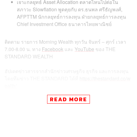
เจาะกลยุทธ์ Asset Allocation ตลาดไหนไปต่อใน
สภาวะ Slowflation พูดคุยกับ ดร.ธนพล ศรีธัญพงศ์,
AFPTTM นักกลยุทธ์การลงทุน ฝ่ายกลยุทธ์การลงทุน
Chief Investment Office ธนาคารไทยพาณิชย์
ติดตาม
รายการ
Morning Wealth
ทุกวัน
จันทร์
–
ศุกร์
เวลา
7.00-8.00
น
.
ทาง
Facebook
และ
YouTube
ของ
THE
STANDARD WEALTH
อัปเดตข่าวสารจากสำนักข่าวเศรษฐกิจ ธุรกิจ และการลงทุน
โดยทีมข่าว
THE STANDARD
ได้ที่
https://thestandard.co/w
ealth/
READ MORE
สามารถติดตาม THE STANDARD WEALTH
ผ่านแอปพลิเคชันต่างๆ ที่คุณสะดวกหรือใช้งานอยู่แล้วได้เลย