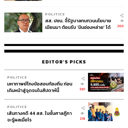
ไทยพลัส’ เฟส 2 รอประเมินความ
เหมาะสม
POLITICS
สส. ปชน. จี้รัฐบาลทบทวนนโยบาย
260
เมียนมา ต้อนรับ ‘มินอ่องหล่าย’ ได้
แค่สัญญาว่างเปล่า
EDITOR'S PICKS
POLITICS
มหากาพย์โกงข้อสอบท้องถิ่น ก่อน
581
เดินหน้าสู่จุดจบในสัปดาห์นี้
POLITICS
เส้นทางคดี 44 สส. ในชั้นศาลฎีกา
218
จะรู้ผลเมื่อไร