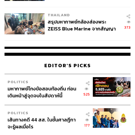
นัยทางการเมือง
THAILAND
สรุปมหากาพย์กล้องส่องพระ
373
ZEISS Blue Marine จากสัญญา
ผลิต 8.3 ล้าน สู่ข้อพิพาท ‘มา
เวลล์ฯ’ ฟ้อง ‘โทน บางแค’ ผิดนัด
จ่ายหนี้-แอบระบุแบรนด์
EDITOR'S PICKS
POLITICS
มหากาพย์โกงข้อสอบท้องถิ่น ก่อน
525
เดินหน้าสู่จุดจบในสัปดาห์นี้
POLITICS
เส้นทางคดี 44 สส. ในชั้นศาลฎีกา
177
จะรู้ผลเมื่อไร