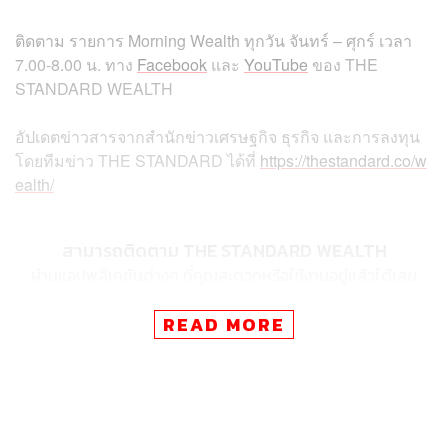
ติดตาม
รายการ
Morning Wealth
ทุกวัน
จันทร์
–
ศุกร์
เวลา
7.00-8.00
น
.
ทาง
Facebook
และ
YouTube
ของ
THE
STANDARD WEALTH
อัปเดตข่าวสารจากสำนักข่าวเศรษฐกิจ ธุรกิจ และการลงทุน
โดยทีมข่าว
THE STANDARD
ได้ที่
https://thestandard.co/w
ealth/
สามารถติดตาม THE STANDARD WEALTH
ผ่านแอปพลิเคชันต่างๆ ที่คุณสะดวกหรือใช้งานอยู่แล้วได้เลย
READ MORE
TAGS:
THE STANDARD Wealth
South Korea
อัตราการเจริญพันธุ์
Morning Wealth