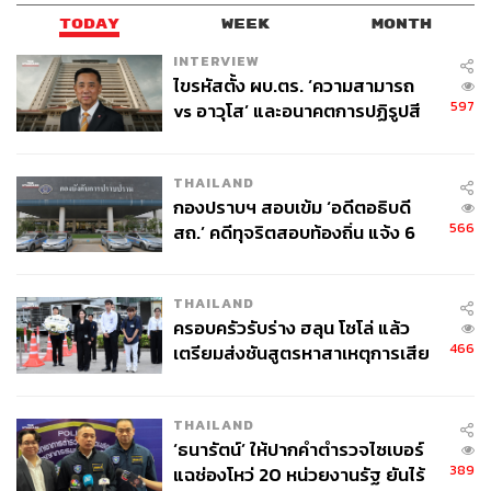
TODAY
WEEK
MONTH
INTERVIEW
ไขรหัสตั้ง ผบ.ตร. ‘ความสามารถ
597
vs อาวุโส’ และอนาคตการปฏิรูปสี
กากี กับ พล.ต.อ. เอก อังสนานนท์
THAILAND
กองปราบฯ สอบเข้ม ‘อดีตอธิบดี
566
สถ.’ คดีทุจริตสอบท้องถิ่น แจ้ง 6
ข้อหาหนัก จ่อชง ป.ป.ช. 12 ส.ค. นี้
THAILAND
ครอบครัวรับร่าง ฮลุน โซโล่ แล้ว
466
เตรียมส่งชันสูตรหาสาเหตุการเสีย
ชีวิต
THAILAND
‘ธนารัตน์’ ให้ปากคำตำรวจไซเบอร์
389
แฉช่องโหว่ 20 หน่วยงานรัฐ ยันไร้