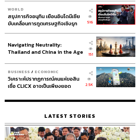
WORLD
สรุปภารกิจอนุทิน เยือนอินโดนีเซีย
516
ขับเคลื่อนการทูตเศรษฐกิจเชิงรุก
ประกาศหุ้นส่วนยุทธศาสตร์ไทย –
อินโดนีเซีย
Navigating Neutrality:
Thailand and China in the Age
151
of a New Global Order
BUSINESS
/
ECONOMIC
วิเคราะห์ปรากฏการณ์คนแห่ขอสิน
2.5K
เชื่อ CLICX อาจเป็นเพียงยอด
ภูเขาน้ำแข็ง ของปัญหาหนี้ครัว
เรือนไทยที่ถูกซุกไว้
LATEST STORIES