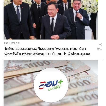
POLITICS
ทักษิณ ร่วมสวดพระอภิธรรมศพ ‘พล.ต.ท. ผ่อน’ บิดา
...
‘พักตร์พิไล ทวีสิน’ สิริอายุ 103 ปี แกนนำเพื่อไทย-บุคคล
หลากวงการร่วมอาลัย