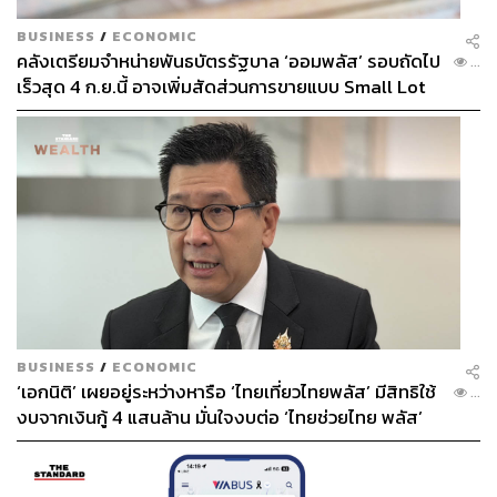
BUSINESS
/
ECONOMIC
คลังเตรียมจำหน่ายพันธบัตรรัฐบาล ‘ออมพลัส’ รอบถัดไป
...
เร็วสุด 4 ก.ย.นี้ อาจเพิ่มสัดส่วนการขายแบบ Small Lot
First มากขึ้น
BUSINESS
/
ECONOMIC
‘เอกนิติ’ เผยอยู่ระหว่างหารือ ‘ไทยเที่ยวไทยพลัส’ มีสิทธิใช้
...
งบจากเงินกู้ 4 แสนล้าน มั่นใจงบต่อ ‘ไทยช่วยไทย พลัส’
เฟส 2 มีเพียงพอ