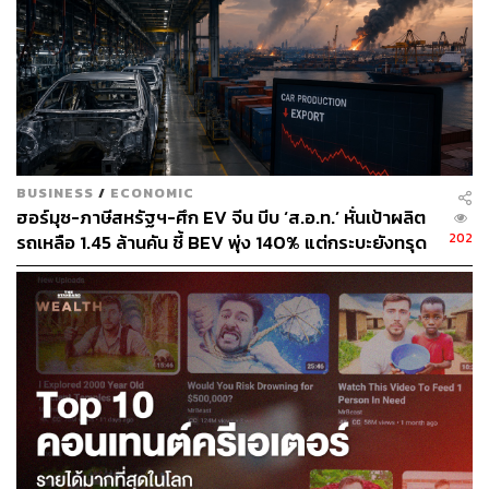
BUSINESS
/
ECONOMIC
ฮอร์มุซ-ภาษีสหรัฐฯ-ศึก EV จีน บีบ ‘ส.อ.ท.’ หั่นเป้าผลิต
202
รถเหลือ 1.45 ล้านคัน ชี้ BEV พุ่ง 140% แต่กระบะยังทรุด