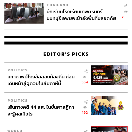
THAILAND
จ่ายหนี้-แอบระบุแบรนด์
นักเรียนโรงเรียนเทพศิรินทร์
753
นนทบุรี อพยพเข้ายังพื้นที่ปลอดภัย
ชั่วคราว หลังเหตุใช้อาวุธปืนภายใน
โรงเรียนคลี่คลาย
EDITOR'S PICKS
POLITICS
มหากาพย์โกงข้อสอบท้องถิ่น ก่อน
554
เดินหน้าสู่จุดจบในสัปดาห์นี้
POLITICS
เส้นทางคดี 44 สส. ในชั้นศาลฎีกา
192
จะรู้ผลเมื่อไร
WORLD