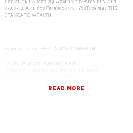
ติดตามรายการ Morning Wealth ทุกวันจันทร์-ศุกร์ เวลา
07.00-08.00 น. ทาง Facebook และ YouTube ของ THE
STANDARD WEALTH
ช่องทางติดตาม
THE STANDARD WEALTH
Twitter:
twitter.com/standard_wealth
Instagram:
instagram.com/thestandardwealth
Official Line:
https://lin.ee/xfPbXUP
READ MORE
สามารถติดตาม THE STANDARD WEALTH
ผ่านแอปพลิเคชันต่างๆ ที่คุณสะดวกหรือใช้งานอยู่แล้วได้เลย