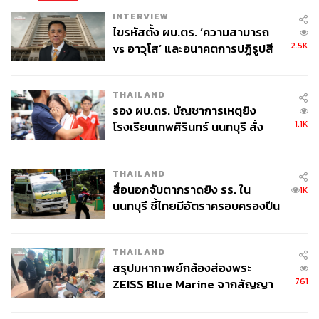
INTERVIEW
ไขรหัสตั้ง ผบ.ตร. ‘ความสามารถ
2.5K
vs อาวุโส’ และอนาคตการปฏิรูปสี
กากี กับ พล.ต.อ. เอก อังสนานนท์
THAILAND
รอง ผบ.ตร. บัญชาการเหตุยิง
1.1K
โรงเรียนเทพศิรินทร์ นนทบุรี สั่ง
ค้นหา 2 รอบยืนยันไร้คนติดค้าง พบ
ศพปู่-ย่าที่บ้านพักผู้ก่อเหตุ
THAILAND
สื่อนอกจับตากราดยิง รร. ใน
1K
นนทบุรี ชี้ไทยมีอัตราครอบครองปืน
สูงในระดับต้นของภูมิภาค
THAILAND
สรุปมหากาพย์กล้องส่องพระ
761
ZEISS Blue Marine จากสัญญา
ผลิต 8.3 ล้าน สู่ข้อพิพาท ‘มา
เวลล์ฯ’ ฟ้อง ‘โทน บางแค’ ผิดนัด