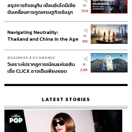
สรุปภารกิจอนุทิน เยือนอินโดนีเซีย
534
ขับเคลื่อนการทูตเศรษฐกิจเชิงรุก
ประกาศหุ้นส่วนยุทธศาสตร์ไทย –
อินโดนีเซีย
Navigating Neutrality:
Thailand and China in the Age
165
of a New Global Order
BUSINESS
/
ECONOMIC
วิเคราะห์ปรากฏการณ์คนแห่ขอสิน
2.6K
เชื่อ CLICX อาจเป็นเพียงยอด
ภูเขาน้ำแข็ง ของปัญหาหนี้ครัว
เรือนไทยที่ถูกซุกไว้
LATEST STORIES