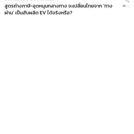
สูตรถ่างภาษี-อุดหนุนกลางทาง จะเปลี่ยนไทยจาก ‘ทาง
...
ผ่าน’ เป็นฮับผลิต EV ได้จริงหรือ?
News
Wealth
Pop
Podcast
Video
Now
Opinion
Careers
Events
Privacy
About
Contact
Policy
FOR
ADVERTISING
MEMBERSHIP