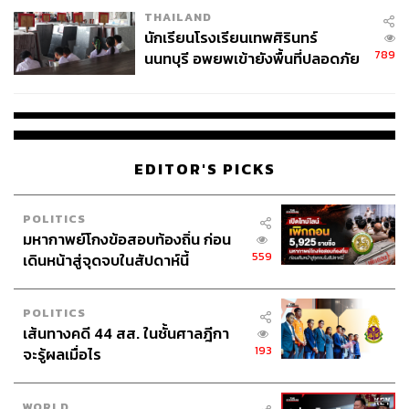
THAILAND
จ่ายหนี้-แอบระบุแบรนด์
นักเรียนโรงเรียนเทพศิรินทร์
789
นนทบุรี อพยพเข้ายังพื้นที่ปลอดภัย
ชั่วคราว หลังเหตุใช้อาวุธปืนภายใน
โรงเรียนคลี่คลาย
EDITOR'S PICKS
POLITICS
มหากาพย์โกงข้อสอบท้องถิ่น ก่อน
559
เดินหน้าสู่จุดจบในสัปดาห์นี้
POLITICS
เส้นทางคดี 44 สส. ในชั้นศาลฎีกา
193
จะรู้ผลเมื่อไร
WORLD