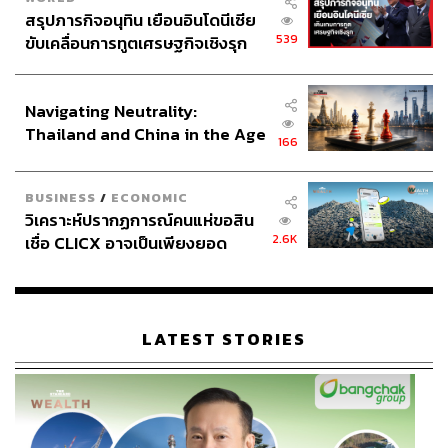
สรุปภารกิจอนุทิน เยือนอินโดนีเซีย
539
ขับเคลื่อนการทูตเศรษฐกิจเชิงรุก
ประกาศหุ้นส่วนยุทธศาสตร์ไทย –
อินโดนีเซีย
Navigating Neutrality:
Thailand and China in the Age
166
of a New Global Order
BUSINESS
/
ECONOMIC
วิเคราะห์ปรากฏการณ์คนแห่ขอสิน
2.6K
เชื่อ CLICX อาจเป็นเพียงยอด
ภูเขาน้ำแข็ง ของปัญหาหนี้ครัว
เรือนไทยที่ถูกซุกไว้
LATEST STORIES