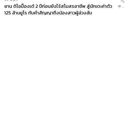
ยาน ดิโอม็องเด้ 2 ปีก่อนยังไร้สโมสรอาชีพ สู่นักเตะค่าตัว
...
125 ล้านยูโร กับคำสัญญาถึงน้องสาวผู้ล่วงลับ
News
Wealth
Pop
Podcast
Video
Now
Opinion
Careers
Events
Privacy
About
Contact
Policy
FOR
ADVERTISING
MEMBERSHIP