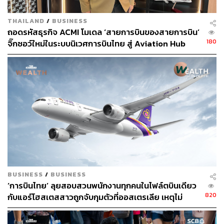
THAILAND
/
BUSINESS
ถอดรหัสธุรกิจ ACMI โมเดล ‘สายการบินของสายการบิน’
180
จิ๊กซอว์ใหม่ในระบบนิเวศการบินไทย สู่ Aviation Hub
ของภูมิภาค
BUSINESS
/
BUSINESS
‘การบินไทย’ ลุยสอบสวนพนักงานทุกคนในไฟล์ตบินเดียว
820
กับแอร์โฮสเตสสาวถูกจับกุมตัวที่ออสเตรเลีย เหตุไม่
สามารถสอบสวนแอร์ฯที่ถูกจับได้โดยตรง