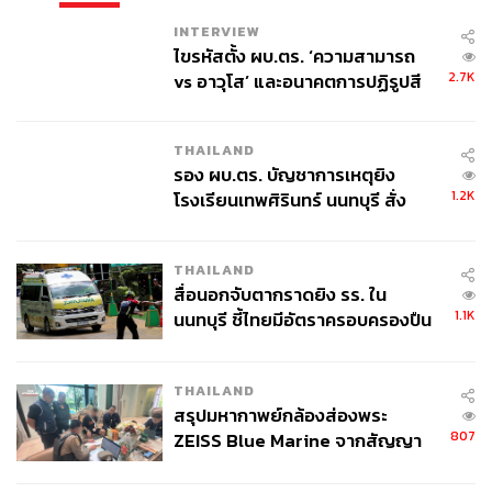
INTERVIEW
ไขรหัสตั้ง ผบ.ตร. ‘ความสามารถ
2.7K
vs อาวุโส’ และอนาคตการปฏิรูปสี
กากี กับ พล.ต.อ. เอก อังสนานนท์
THAILAND
รอง ผบ.ตร. บัญชาการเหตุยิง
1.2K
โรงเรียนเทพศิรินทร์ นนทบุรี สั่ง
ค้นหา 2 รอบยืนยันไร้คนติดค้าง พบ
ศพปู่-ย่าที่บ้านพักผู้ก่อเหตุ
THAILAND
สื่อนอกจับตากราดยิง รร. ใน
1.1K
นนทบุรี ชี้ไทยมีอัตราครอบครองปืน
สูงในระดับต้นของภูมิภาค
THAILAND
สรุปมหากาพย์กล้องส่องพระ
807
ZEISS Blue Marine จากสัญญา
ผลิต 8.3 ล้าน สู่ข้อพิพาท ‘มา
เวลล์ฯ’ ฟ้อง ‘โทน บางแค’ ผิดนัด