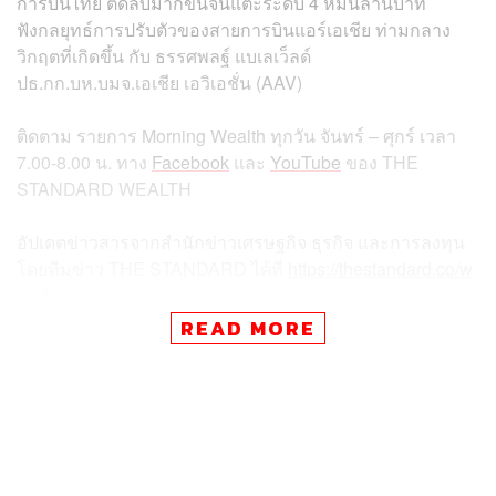
การบินไทย ติดลบมากขึ้นจนแตะระดับ 4 หมื่นล้านบาท
ฟังกลยุทธ์การปรับตัวของสายการบินแอร์เอเชีย ท่ามกลาง
วิกฤตที่เกิดขึ้น กับ ธรรศพลฐ์ แบเลเว็ลด์
ปธ.กก.บห.บมจ.เอเชีย เอวิเอชั่น (AAV)
ติดตาม รายการ Morning Wealth ทุกวัน จันทร์ – ศุกร์ เวลา
7.00-8.00 น. ทาง
Facebook
และ
YouTube
ของ THE
STANDARD WEALTH
อัปเดตข่าวสารจากสำนักข่าวเศรษฐกิจ ธุรกิจ และการลงทุน
โดยทีมข่าว THE STANDARD ได้ที่
https://thestandard.co/w
ealth/
READ MORE
สามารถติดตาม THE STANDARD WEALTH
ผ่านแอปพลิเคชันต่างๆ ที่คุณสะดวกหรือใช้งานอยู่แล้วได้เลย