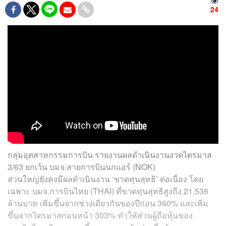
24
กลุ่มอุตสาหกรรมการบิน รายงานผลดำเนินงานงวดไตรมาส
3/63 ยกเว้น บมจ.สายการบินนกแอร์ (NOK)
ส่วนใหญ่ยังคงมีผลดำเนินงาน ‘ขาดทุนสุทธิ’ ต่อเนื่อง โดย
เฉพาะ บมจ.การบินไทย (THAI) ที่ขาดทุนสุทธิสูงถึง 21,536
ล้านบาท เพิ่มขึ้นจากช่วงเดียวกันของปีก่อน 360% และเพิ่ม
ขึ้นจากไตรมาสก่อนหน้า 303% ทำให้ส่วนผู้ถือหุ้นของ