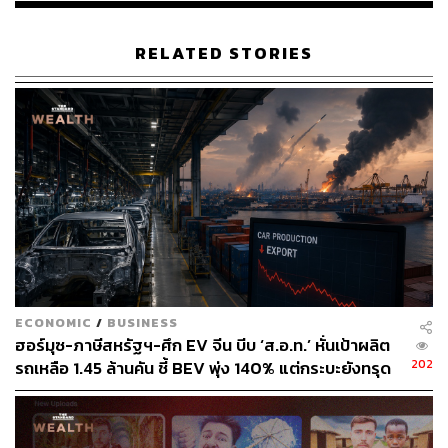
RELATED STORIES
ECONOMIC
/
BUSINESS
ฮอร์มุซ-ภาษีสหรัฐฯ-ศึก EV จีน บีบ ‘ส.อ.ท.’ หั่นเป้าผลิต
202
รถเหลือ 1.45 ล้านคัน ชี้ BEV พุ่ง 140% แต่กระบะยังทรุด