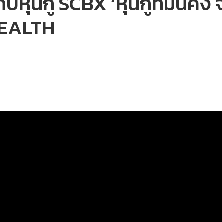
ุ้นกู้ SCBX ‘หุ้นกู้ที่มั่นคง
WEALTH