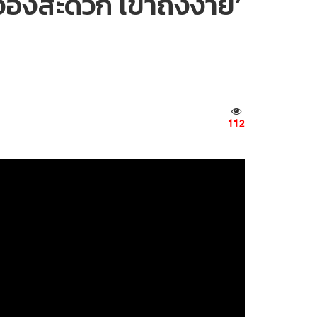
 จองสะดวก เข้าถึงง่าย’
112