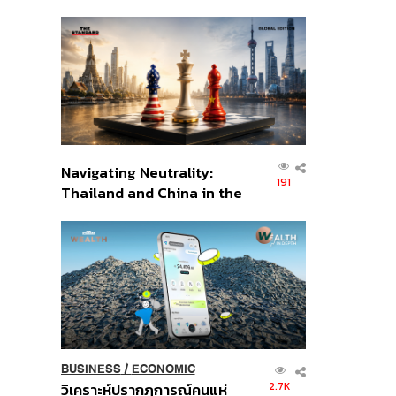
เศรษฐกิจเชิงรุก ประกาศหุ้น
ส่วนยุทธศาสตร์ไทย –
อินโดนีเซีย
Navigating Neutrality:
191
Thailand and China in the
Age of a New Global
Order
BUSINESS
/
ECONOMIC
2.7K
วิเคราะห์ปรากฏการณ์คนแห่