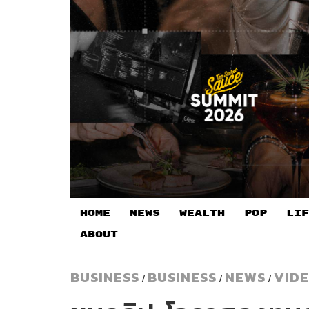
HOME
NEWS
WEALTH
POP
LIF
ABOUT
BUSINESS
BUSINESS
NEWS
VID
/
/
/