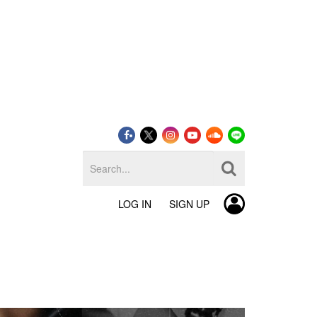
LOG IN
SIGN UP