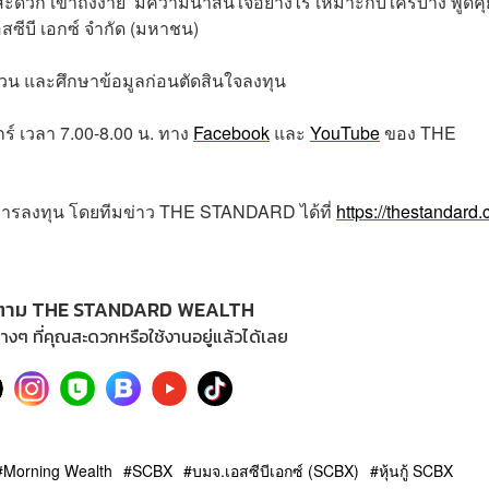
องสะดวก เข้าถึงง่าย’ มีความน่าสนใจอย่างไร เหมาะกับใครบ้าง พูดคุ
อสซีบี เอกซ์ จำกัด (มหาชน)
้ชวน และศึกษาข้อมูลก่อนตัดสินใจลงทุน
กร์
เวลา
7.00-8.00
น
.
ทาง
Facebook
และ
YouTube
ของ
THE
การลงทุน โดยทีมข่าว
THE STANDARD
ได้ที่
https://thestandard.
ตาม THE STANDARD WEALTH
างๆ ที่คุณสะดวกหรือใช้งานอยู่แล้วได้เลย
Morning Wealth
SCBX
บมจ.เอสซีบีเอกซ์ (SCBX)
หุ้นกู้ SCBX