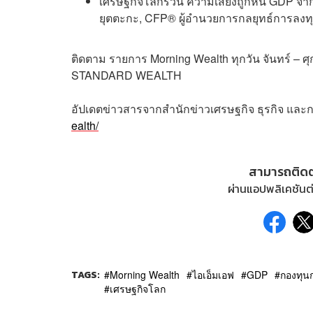
เศรษฐกิจโลกรวน ความเสี่ยงถูกหั่น GDP จาก 
ยุตตะกะ, CFP® ผู้อำนวยการกลยุทธ์การลงท
ติดตาม
รายการ
Morning Wealth
ทุกวัน
จันทร์
–
ศุ
STANDARD WEALTH
อัปเดตข่าวสารจากสำนักข่าวเศรษฐกิจ ธุรกิจ และ
ealth/
สามารถติด
ผ่านแอปพลิเคชันต่
TAGS:
Morning Wealth
ไอเอ็มเอฟ
GDP
กองทุน
เศรษฐกิจโลก