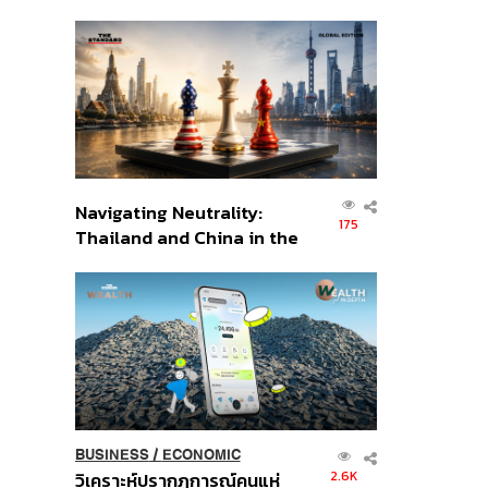
เศรษฐกิจเชิงรุก ประกาศหุ้น
ส่วนยุทธศาสตร์ไทย –
อินโดนีเซีย
Navigating Neutrality:
175
Thailand and China in the
Age of a New Global
Order
BUSINESS
/
ECONOMIC
2.6K
วิเคราะห์ปรากฏการณ์คนแห่