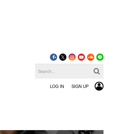
LOG IN
SIGN UP