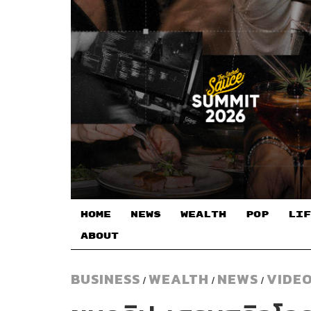
HOME
NEWS
WEALTH
POP
LIF
ABOUT
BUSINESS
WEALTH
NEWS
VIDE
/
/
/