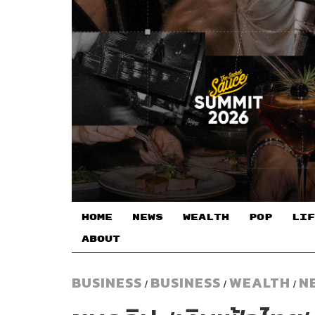
HOME
NEWS
WEALTH
POP
LIF
ABOUT
BUSINESS
BUSINESS
WEALTH
N
/
/
/