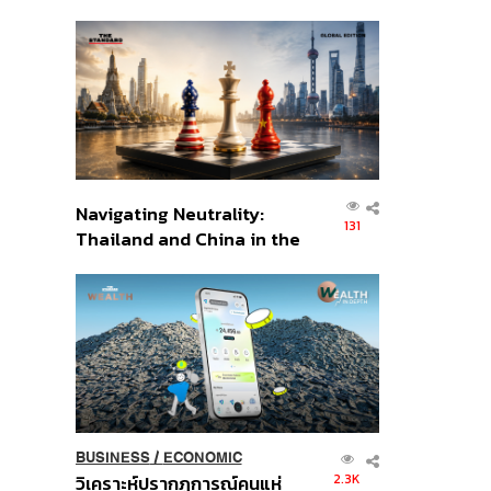
เศรษฐกิจเชิงรุก ประกาศหุ้น
ส่วนยุทธศาสตร์ไทย –
อินโดนีเซีย
Navigating Neutrality:
131
Thailand and China in the
Age of a New Global
Order
BUSINESS
/
ECONOMIC
2.3K
วิเคราะห์ปรากฏการณ์คนแห่