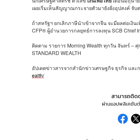
นักเศรษฐศาสตร์ชี้ ตัวเลข
เงินเฟ้อไทย
เดือนมิถุนาย
เผยเริ่มเห็นสัญญาณกระจายตัวมายังฝั่งอุปสงค์ จับ
ถ้าสหรัฐฯ ยกเลิกภาษีนำเข้าจากจีน จะมีผลต่อเงิน
CFP® ผู้อำนวยการกลยุทธ์การลงทุน SCB Chief I
ติดตาม
รายการ
Morning Wealth
ทุกวัน
จันทร์
–
ศุ
STANDARD WEALTH
อัปเดตข่าวสารจากสำนักข่าวเศรษฐกิจ ธุรกิจ และ
ealth/
สามารถติด
ผ่านแอปพลิเคชันต่