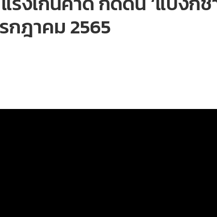
 แรงเกินคาด กดดัน ‘แบงก์ชาติ
กรกฎาคม 2565