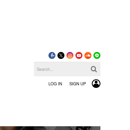
LOG IN
SIGN UP