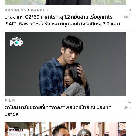
BUSINESS
/
MARKET
บางจากฯ Q2/69 ทำกำไรทะลุ 1.2 หมื่นล้าน เริ่มบุ๊กกำไร
...
‘SAF’ เชิงพาณิชย์ครั้งแรก หนุนรายได้ครึ่งปีทะลุ 3.2 แสน
ล้าน
FILM
ตาโขน เตรียมฉายที่เทศกาลภาพยนตร์ไทย ณ ประเทศ
...
บราซิล