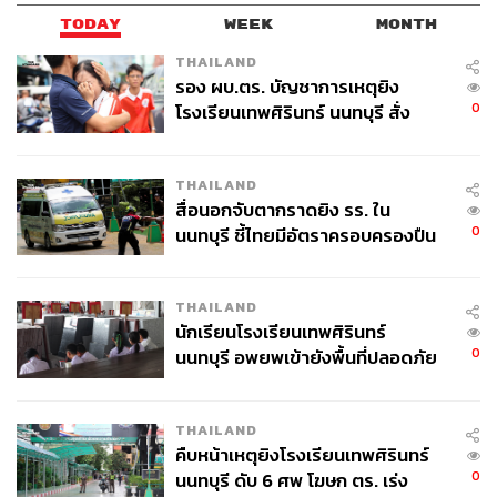
TODAY
WEEK
MONTH
THAILAND
รอง ผบ.ตร. บัญชาการเหตุยิง
0
โรงเรียนเทพศิรินทร์ นนทบุรี สั่ง
ค้นหา 2 รอบยืนยันไร้คนติดค้าง พบ
ศพปู่-ย่าที่บ้านพักผู้ก่อเหตุ
THAILAND
สื่อนอกจับตากราดยิง รร. ใน
0
นนทบุรี ชี้ไทยมีอัตราครอบครองปืน
สูงในระดับต้นของภูมิภาค
THAILAND
นักเรียนโรงเรียนเทพศิรินทร์
0
นนทบุรี อพยพเข้ายังพื้นที่ปลอดภัย
ชั่วคราว หลังเหตุใช้อาวุธปืนภายใน
โรงเรียนคลี่คลาย
THAILAND
คืบหน้าเหตุยิงโรงเรียนเทพศิรินทร์
0
นนทบุรี ดับ 6 ศพ โฆษก ตร. เร่ง