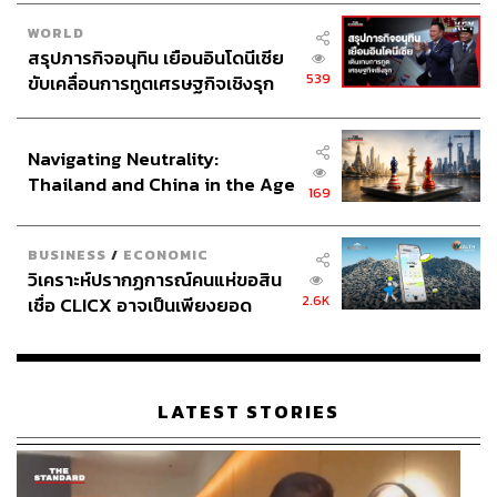
WORLD
สรุปภารกิจอนุทิน เยือนอินโดนีเซีย
539
ขับเคลื่อนการทูตเศรษฐกิจเชิงรุก
ประกาศหุ้นส่วนยุทธศาสตร์ไทย –
อินโดนีเซีย
Navigating Neutrality:
Thailand and China in the Age
169
of a New Global Order
BUSINESS
/
ECONOMIC
วิเคราะห์ปรากฏการณ์คนแห่ขอสิน
2.6K
เชื่อ CLICX อาจเป็นเพียงยอด
ภูเขาน้ำแข็ง ของปัญหาหนี้ครัว
เรือนไทยที่ถูกซุกไว้
LATEST STORIES