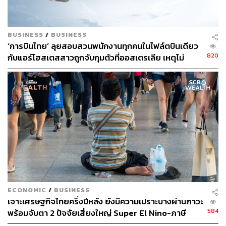
BUSINESS
/
BUSINESS
‘การบินไทย’ ลุยสอบสวนพนักงานทุกคนในไฟล์ตบินเดียว
820
กับแอร์โฮสเตสสาวถูกจับกุมตัวที่ออสเตรเลีย เหตุไม่
สามารถสอบสวนแอร์ฯที่ถูกจับได้โดยตรง
ECONOMIC
/
BUSINESS
เจาะเศรษฐกิจไทยครึ่งปีหลัง ยังมีความเปราะบางผ่านภาวะ
584
พร้อมจับตา 2 ปัจจัยเสี่ยงใหญ่ Super El Nino-ภาษี
สหรัฐฯ