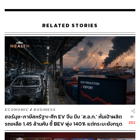
RELATED STORIES
ECONOMIC
/
BUSINESS
ฮอร์มุซ-ภาษีสหรัฐฯ-ศึก EV จีน บีบ ‘ส.อ.ท.’ หั่นเป้าผลิต
202
รถเหลือ 1.45 ล้านคัน ชี้ BEV พุ่ง 140% แต่กระบะยังทรุด