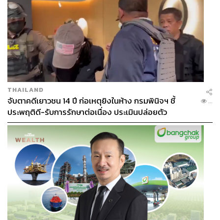
THAILAND
จับตาคดีเยาวชน 14 ปี ก่อเหตุยิงในห้าง กรมพินิจฯ ชี้
...
ประพฤติดี-รับการรักษาต่อเนื่อง ประเมินปล่อยตัว