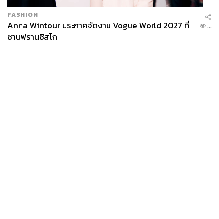
FASHION
Anna Wintour ประกาศจัดงาน Vogue World 2027 ที่
...
ซานฟรานซิสโก
News
Wealth
Pop
Podcast
Video
Now
Opinion
Careers
Events
Privacy
About
Contact
Policy
FOR
ADVERTISING
MEMBERSHIP