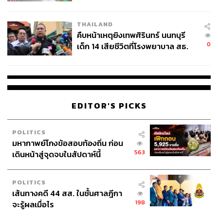
สอบปมขโมยปืนปู่ก่อเหตุ
THAILAND
คืบหน้าเหตุยิงเทพศิรินทร์ นนทบุรี
0
เด็ก 14 เสียชีวิตที่โรงพยาบาล สธ.
ยืนยันครูเสียชีวิต 5 ราย เจ็บ 22
ราย
EDITOR'S PICKS
POLITICS
มหากาพย์โกงข้อสอบท้องถิ่น ก่อน
563
เดินหน้าสู่จุดจบในสัปดาห์นี้
POLITICS
เส้นทางคดี 44 สส. ในชั้นศาลฎีกา
198
จะรู้ผลเมื่อไร