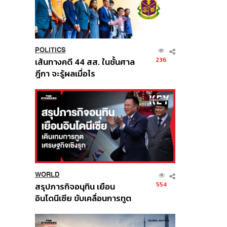
POLITICS
236
เส้นทางคดี 44 สส. ในชั้นศาล
ฎีกา จะรู้ผลเมื่อไร
WORLD
554
สรุปภารกิจอนุทิน เยือน
อินโดนีเซีย ขับเคลื่อนการทูต
เศรษฐกิจเชิงรุก ประกาศหุ้น
ส่วนยุทธศาสตร์ไทย –