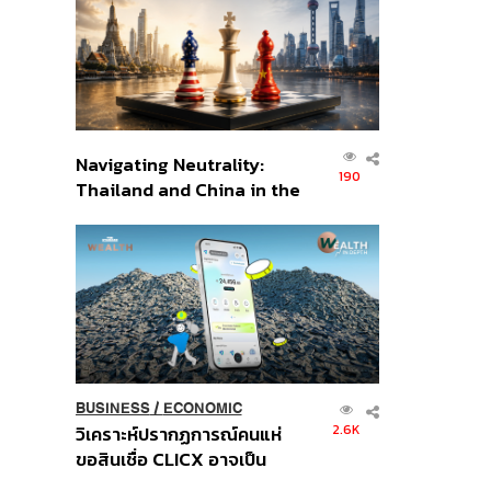
อินโดนีเซีย
Navigating Neutrality:
190
Thailand and China in the
Age of a New Global
Order
BUSINESS
/
ECONOMIC
2.6K
วิเคราะห์ปรากฏการณ์คนแห่
ขอสินเชื่อ CLICX อาจเป็น
เพียงยอดภูเขาน้ำแข็ง ของ