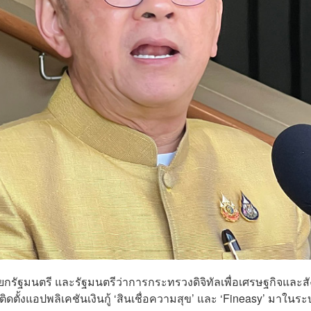
ยกรัฐมนตรี และรัฐมนตรีว่าการกระทรวงดิจิทัลเพื่อเศรษฐกิจและส
ติดตั้งแอปพลิเคชันเงินกู้ ‘สินเชื่อความสุข’ และ ‘Fineasy’ มาในร