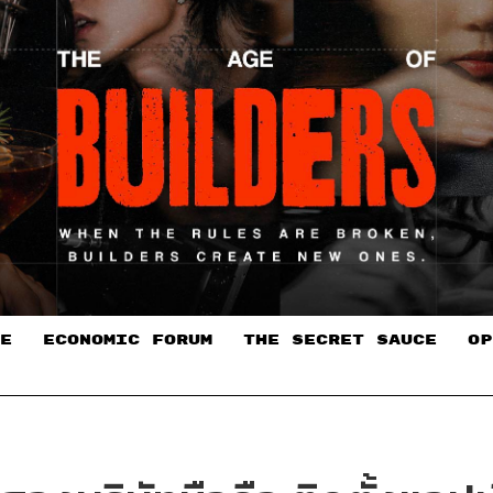
E
ECONOMIC FORUM
THE SECRET SAUCE​
OP