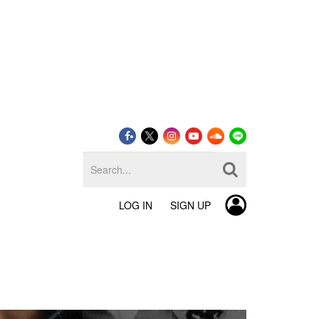
LOG IN
SIGN UP