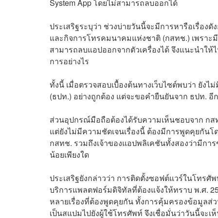
System App โดยไม่สามารถลบออกได้
ประเสริฐระบุว่า​ ช่วงบ่ายวันนี้จะมีการหารือเรื่
และกิจการโทรคมนาคมแห่งชาติ​ (กสทช.) เพราะม
สามารถลบแอปออกจากตัวเครื่องได้ จึงแนะนำให้ไปที
การอย่างไร​
ทั้งนี้ เมื่อตรวจสอบเบื้องต้นทางเว็บไซต์พบว่า 
(ธปท.) อย่างถูกต้อง แต่จะขอคำยืนยันจาก ธปท. อี
ส่วนอุปกรณ์มือถือต้องได้รับความเห็นชอบจาก​ ก​ส
แต่ยังไม่มีความชัดเจนเรื่องนี้ ต้องมีการพูดคุยกันโด
กสทช. รวมถึงเจ้าของแอปพลิเคชันทั้งสองว่ามีการข
น้อยเพียงใด
ประเสริฐยังกล่าวว่า การติดตั้งซอฟต์แวร์ในโทรศั
บริการแพลตฟอร์มดิจิทัลที่ต้องแจ้งให้ทราบ พ.ศ. 256
หลายเรื่องที่ต้องพูดคุยกัน ทั้งการคุ้มครองข้อมูล
เป็นสแปมไปยังผู้ใช้โทรศัพท์ จึงเชื่อมั่นว่าวันนี้จ