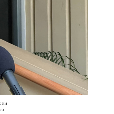
ังคม
ะบบ