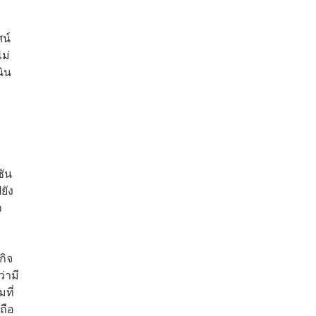
ศน์
ม่
นิน
ชัน
ยัง
ก
กิจ
่ามี
ที่
ถือ