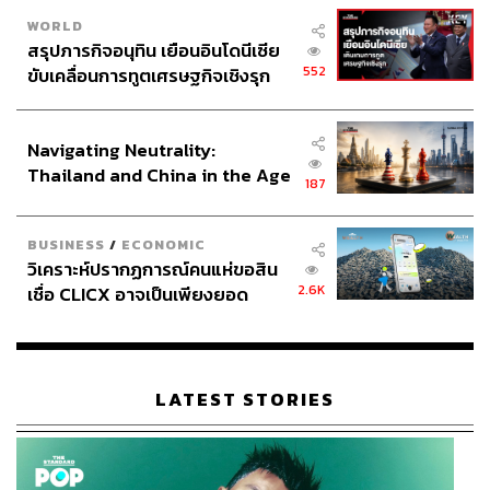
WORLD
สรุปภารกิจอนุทิน เยือนอินโดนีเซีย
552
ขับเคลื่อนการทูตเศรษฐกิจเชิงรุก
ประกาศหุ้นส่วนยุทธศาสตร์ไทย –
อินโดนีเซีย
Navigating Neutrality:
Thailand and China in the Age
187
of a New Global Order
BUSINESS
/
ECONOMIC
วิเคราะห์ปรากฏการณ์คนแห่ขอสิน
2.6K
เชื่อ CLICX อาจเป็นเพียงยอด
ภูเขาน้ำแข็ง ของปัญหาหนี้ครัว
เรือนไทยที่ถูกซุกไว้
LATEST STORIES