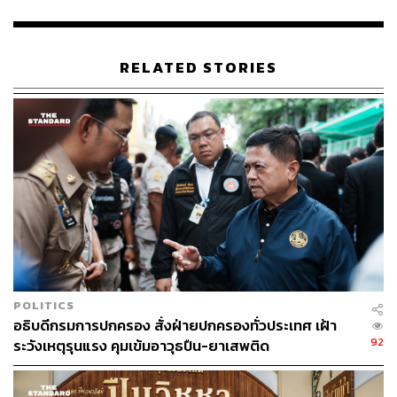
ปลอดภัยขั้นสูงสุดและป้องกันเหตุสุดวิสัยที่อาจเกิดขึ้น ทาง
เรือนจำพิเศษพัทยาได้จัดกำลังเจ้าหน้าที่ราชทัณฑ์เข้า
ควบคุมดูแลอย่างเข้มงวดเป็นกรณีพิเศษ
RELATED STORIES
พร้อมทั้งได้ประสานการบูรณาการร่วมกับเจ้าหน้าที่ตำรวจ
ในพื้นที่ เพื่อจัดกำลังร่วมคุ้มกันและรักษาความปลอดภัย
ตลอด 24 ชั่วโมง โดยทางกรมราชทัณฑ์จะรายงานความคืบ
หน้าของสถานการณ์ให้สาธารณชนรับทราบในลำดับต่อไป
TAGS:
เรือนจำพิเศษพัทยา
ไซยาไนด์
นิติวิทยาศาสตร์
Benzodiazepine
กัญชา
Police
กรมราชทัณฑ์
ชลบุรี
ผู้ต้องขัง
อาวุธปืน
POLITICS
อธิบดีกรมการปกครอง สั่งฝ่ายปกครองทั่วประเทศ เฝ้า
92
ระวังเหตุรุนแรง คุมเข้มอาวุธปืน-ยาเสพติด