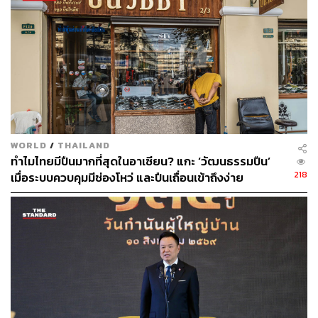
156
ABOUT THE AUTHOR
THE STANDARD TEAM
กองบรรณาธิการ THE STANDARD
WORLD
/
THAILAND
ทำไมไทยมีปืนมากที่สุดในอาเซียน? แกะ ‘วัฒนธรรมปืน’
218
เมื่อระบบควบคุมมีช่องโหว่ และปืนเถื่อนเข้าถึงง่าย