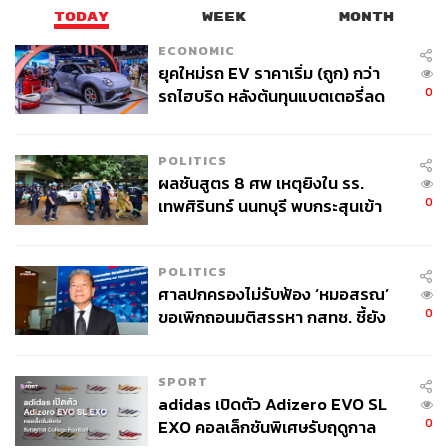
TODAY
WEEK
MONTH
ECONOMIC
ยุคใหม่รถ EV ราคาเริ่ม (ถูก) กว่า
0
รถไฮบริด หลังต้นทุนแบตเตอรี่ลด
ลง - จีนแห่บุกตลาดเกิดใหม่
POLITICS
ผลชันสูตร 8 ศพ เหตุยิงใน รร.
0
เทพศิรินทร์ นนทบุรี พบกระสุนเข้า
จุดสำคัญ ‘ศีรษะ-หน้าอก’ ครูถูกยิง
4 นัด จากระยะไกล
POLITICS
ศาลปกครองไม่รับฟ้อง ‘หมอสรณ’
0
ขอเพิกถอนมติสรรหา กสทช. ชี้ยัง
ไม่ใช่ผู้เดือดร้อนเสียหาย
SPORT
adidas เปิดตัว Adizero EVO SL
0
EXO คอลเล็กชันพิเศษรับฤดูกาล