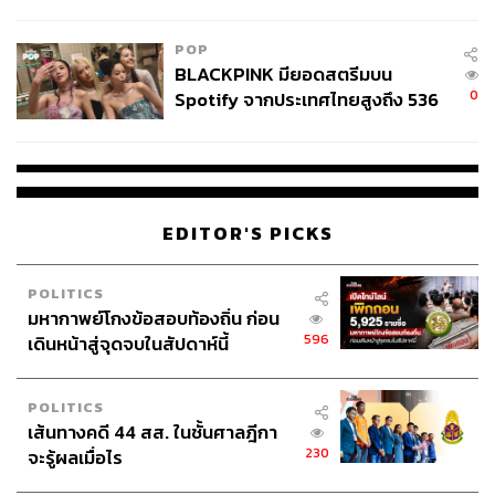
College Football
POP
BLACKPINK มียอดสตรีมบน
0
Spotify จากประเทศไทยสูงถึง 536
ล้านครั้ง ตลอด 10 ปีที่ผ่านมา
EDITOR'S PICKS
POLITICS
มหากาพย์โกงข้อสอบท้องถิ่น ก่อน
596
เดินหน้าสู่จุดจบในสัปดาห์นี้
POLITICS
เส้นทางคดี 44 สส. ในชั้นศาลฎีกา
230
จะรู้ผลเมื่อไร