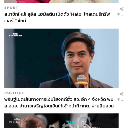
SPORT
สมาชิกใหม่! ลูอิส แฮมิลตัน เปิดตัว ‘Halo’ โกลเดนรีทรีฟ
...
เวอร์ตัวใหม่
POLITICS
พริษฐ์เปิดเส้นทางการเงินโยงคดีฮั้ว สว. อีก 4 จังหวัด พบ
...
ส.อบจ. อำนาจเจริญโอนเงินให้เจ้าหน้าที่ กกต. ฝ่ายสืบสวน