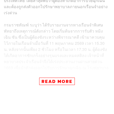
ประเทศไทย โดยล่าสุดพบว่าผู้ต้องหาเกิดอาการป่วยฉุกเฉิน
และต้องถูกส่งตัวออกไปรักษาพยาบาลภายนอกเรือนจำอย่าง
เร่งด่วน
กรมราชทัณฑ์ ระบุว่า ได้รับรายงานจากทางเรือนจำพิเศษ
พัทยาถึงเหตุการณ์ดังกล่าว โดยเริ่มต้นจากการรับตัว หมิง
เฉิน ซัน ซึ่งเป็นผู้ต้องขังระหว่างพิจารณาคดี เข้ามาควบคุม
ไว้ภายในเรือนจำเมื่อวันที่ 11 พฤษภาคม 2569 เวลา 15.30
น. หลังจากนั้นเพียง 2 ชั่วโมง หรือในเวลา 17.30 น. ผู้ต้องขัง
ได้เกิดอาการชักเกร็งอย่างรุนแรงและหมดสติลง เจ้าหน้าที่
พยาบาลประจำเรือนจำจึงได้เร่งประสานงานผ่านสายด่วน
1669 เพื่อนำตัวส่งออกไปรับการรักษาฉุกเฉิน ณ โรงพยาบาล
พัทยาปัทมคุณ (โรงพยาบาลบางละมุง)
READ MORE
โดยทีมแพทย์เวรฉุกเฉินได้รับตัวไว้ทำการรักษาและต้องใส่
เครื่องช่วยหายใจเพื่อประคับประคองอาการ ก่อนที่ในเวลา
21.00 น. ทางโรงพยาบาลจะดำเนินการย้ายผู้ป่วยเข้าไปรับ
การรักษาอย่างต่อเนื่อง ณ หอผู้ป่วยวิกฤต (ICU) ชั้น 2 อาคาร
ตึกอุบัติเหตุ