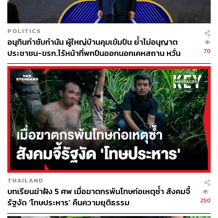
POLITICS
อนุทินกำชับกำนัน ผู้ใหญ่บ้านคุมเข้มปืน ย้ำไม่อนุญาต
70
ประชาชน-ขรก.ไร้หน้าที่พกปืนออกนอกเคหสถาน หวั่น
พฤติกรรมลอกเลียนแบบ จ่อลงพื้นที่เกิดเหตุ
THAILAND
บทเรียนฆ่าฝัง 5 ศพ เมื่อฆาตกรพ้นโทษก่อเหตุซ้ำ สังคมจี้
250
รัฐงัด ‘โทษประหาร’ คืนความยุติธรรม