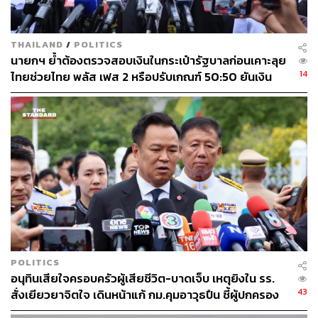
(กฟภ.)
ภาพ:
ศวิตา พูลเสถียร
THAILAND
/
POLITICS
นายกฯ ย้ำต้องตรวจสอบเงินในกระเป๋ารัฐบาลก่อนเคาะลุย
พลพีร์ สุวรรณฉวี สส. นครราชสีมา 4 สมัย หรือ มท.2 เป็น
14
ไทยช่วยไทย พลัส เฟส 2 หรือปรับเกณฑ์ 50:50 ยันเงิน
บุตรชายของว่าที่ ร.ต. ไพโรจน์ สุวรรณฉวี อดีตรัฐมนตรีช่วย
คงคลังรัฐบาลแข็งแรง
ว่าการกระทรวงพาณิชย์ และ ร.ต.หญิง ระนองรักษ์ สุวรรณ
ฉวี อดีตรัฐมนตรีว่าการกระทรวงเทคโนโลยีสารสนเทศและ
การสื่อสาร และอดีตนายกองค์การบริหารส่วนจังหวัด
นครราชสีมา ผู้ล่วงลับ
พลพีร์กล่าวว่า จุดเริ่มต้นทางการเมืองของตนเอง ไม่ได้เกิด
จากการวางแผนระยะยาว หากเกิดขึ้นจากสถานการณ์
ทางการเมืองในช่วงปี 2550 ขณะนั้นอายุเพียง 24 ปี และ
กำลังศึกษาระดับปริญญาโท อยู่ที่ประเทศอังกฤษ ในช่วงเดียว
กับที่พ่อของเขาถูกตัดสิทธิทางการเมืองจากคดียุบพรรค
POLITICS
ไทยรักไทย กลุ่มบ้านเลขที่ 111
อนุทินเสียใจครอบครัวผู้เสียชีวิต-บาดเจ็บ เหตุยิงใน รร.
43
สั่งเยียวยาจิตใจ เดินหน้าแก้ กม.คุมอาวุธปืน ชี้ผู้ปกครอง
“พ่อโทรมาถามว่าจะกลับมาลงสมัคร สส.ไหม ตอนแรกผม
ต้องร่วมรับผิดชอบ