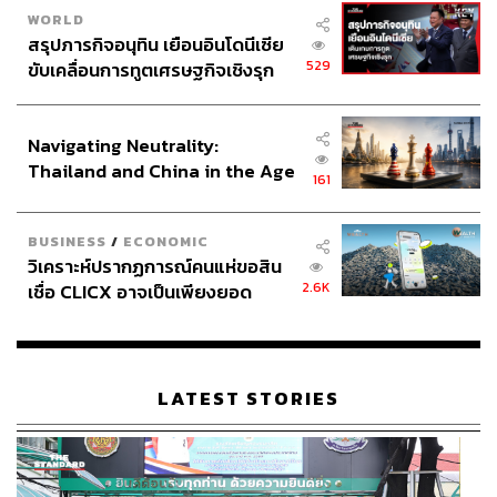
ซึ่งกลายเป็นจุดเริ่มต้นของเส้นทางการเมืองบทใหม่ในพรรค
WORLD
ภูมิใจไทย
สรุปภารกิจอนุทิน เยือนอินโดนีเซีย
529
ขับเคลื่อนการทูตเศรษฐกิจเชิงรุก
ประกาศหุ้นส่วนยุทธศาสตร์ไทย –
อินโดนีเซีย
Navigating Neutrality:
Thailand and China in the Age
161
of a New Global Order
BUSINESS
/
ECONOMIC
วิเคราะห์ปรากฏการณ์คนแห่ขอสิน
2.6K
เชื่อ CLICX อาจเป็นเพียงยอด
ภูเขาน้ำแข็ง ของปัญหาหนี้ครัว
เรือนไทยที่ถูกซุกไว้
เจเศรษฐ์ ไทยเศรษฐ์ มท.3
LATEST STORIES
กำกับดูแล กรมป้องกันและบรรเทาสาธารณภัย (ปภ.)
กรมโยธาธิการและผังเมือง การประปาส่วนภูมิภาค การ
ประปานครหลวง