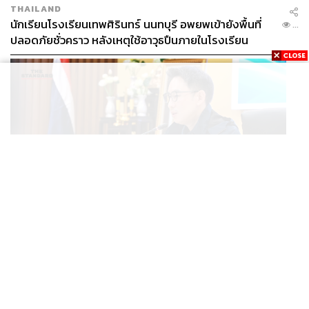
THAILAND
นักเรียนโรงเรียนเทพศิรินทร์ นนทบุรี อพยพเข้ายังพื้นที่
...
ปลอดภัยชั่วคราว หลังเหตุใช้อาวุธปืนภายในโรงเรียน
คลี่คลาย
วรศิษฎ์ เลียงประสิทธิ์ มท.4
กำกับดูแลกรมส่งเสริมการปกครองท้องถิ่น
กรุงเทพมหานคร องค์การจัดการน้ำเสีย และองค์การตลาด
ภาพ:
ศวิตา พูลเสถียร
POLITICS
ส่วน วรศิษฎ์ เลียงประสิทธิ์ สส. สตูล 3 สมัย หรือ มท.4 เป็น
มท.4 เร่งเคลียร์ใบอนุญาตโรงแรมภูเก็ตค้างกว่า 6 ปี ตั้ง
...
บุตรชายของสมเกียรติ เลียงประสิทธิ์ เจ้าของ หจก.เกียรติ
เป้าจบ ก.ย. ยกเป็นโมเดลแก้ทั้งประเทศ
เจริญชัย ที่มีธุรกิจทั้งเรือประมง รถบรรทุก แพปลา ท่าเรือ รับ
เหมาก่อสร้าง สถานีบริการน้ำมัน สวนปาล์ม และค่ายมวย
เกียรติเจริญชัย ทั้งยังเป็นหลานชายของสัมฤทธิ์ เลียงประสิทธิ์
อดีตนายก อบจ.สตูล 3 สมัย