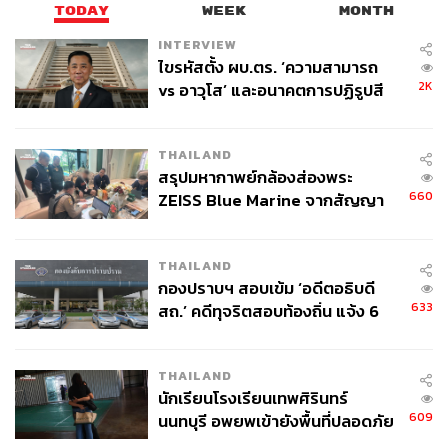
TODAY
WEEK
MONTH
คำถามในวัยเด็ก กลายเป็นบทเรียนสำคัญที่ทำให้เขาเห็นอีก
INTERVIEW
ด้านของการเมือง นั่นคือ ปัญหาของประชาชนไม่เคยสิ้นสุด
ไขรหัสตั้ง ผบ.ตร. ‘ความสามารถ
และหน้าที่ของผู้แทนไม่ใช่เพียงการรับฟัง แต่คือการหาทาง
2K
vs อาวุโส’ และอนาคตการปฏิรูปสี
จัดการปัญหาเหล่านั้นภายใต้ข้อจำกัดที่มีอยู่
กากี กับ พล.ต.อ. เอก อังสนานนท์
“ปัญหาของประชาชนในประเทศนี้ไม่เคยหมดจริงๆ และใน
THAILAND
สรุปมหากาพย์กล้องส่องพระ
ฐานะตัวแทน เราจะบริหารจัดการอย่างไร โดยไม่ไปก้าวล่วง
660
ZEISS Blue Marine จากสัญญา
ระบบราชการ ภายใต้กฎหมาย มาตรา 157 และกรอบ
ผลิต 8.3 ล้าน สู่ข้อพิพาท ‘มา
จริยธรรมที่มีอยู่”
เวลล์ฯ’ ฟ้อง ‘โทน บางแค’ ผิดนัด
THAILAND
จ่ายหนี้-แอบระบุแบรนด์
จุดเปลี่ยนสำคัญของพลพีร์ เกิดขึ้นหลังการเสียชีวิตของพ่อใน
กองปราบฯ สอบเข้ม ‘อดีตอธิบดี
ช่วงปี 2552 ซึ่งตรงกับจังหวะที่ประเทศกำลังเข้าสู่การเลือกตั้ง
633
สถ.’ คดีทุจริตสอบท้องถิ่น แจ้ง 6
ปี 2554 เขายอมรับว่าเวลานั้นคือช่วงที่ความกดดัน และ
ข้อหาหนัก จ่อชง ป.ป.ช. 12 ส.ค. นี้
ความรับผิดชอบถาโถมเข้ามาพร้อมกัน
THAILAND
เพราะก่อนหน้านั้น บนเส้นทางการเมืองแทบทั้งหมดมีพ่อเป็น
นักเรียนโรงเรียนเทพศิรินทร์
609
ผู้วางระบบและดูแลให้ ตั้งแต่การหาเสียง การวางแผน ไป
นนทบุรี อพยพเข้ายังพื้นที่ปลอดภัย
ชั่วคราว หลังเหตุใช้อาวุธปืนภายใน
จนถึงรายละเอียดต่างๆ แต่เมื่อไม่มีพ่ออยู่แล้ว เขาต้องเริ่มต้น