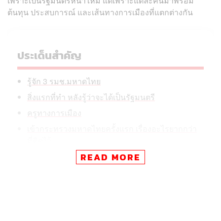
เพราะเป็นรัฐมนตรีหน้าใหม่ แต่เพราะแต่ละคนมาพร้อม
ต้นทุน ประสบการณ์ และเส้นทางการเมืองที่แตกต่างกัน
ประเด็นสำคัญ
รู้จัก 3 รมช.มหาดไทย
สิ่งแรกที่ทำ หลังรู้ว่าจะได้เป็นรัฐมนตรี
ครูทางการเมือง
เข้ากระทรวงมหาดไทยครั้งแรก เรื่องอะไรยากกว่า
ที่คิดไว้
ถ้าหมดวาระแล้วไม่มีใครจำชื่อได้ อย่างน้อยอยากใ
READ MORE
ห้คนจำผลงานอะไร
ทั้ง 3 คนล้วนเติบโตมาจากครอบครัวการเมืองและเครือข่าย
บ้านใหญ่ในพื้นที่ ทำให้การเข้ารับตำแหน่งครั้งนี้ ไม่ได้เป็น