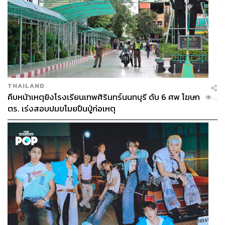
ภาพ:
ศวิตา พูลเสถียร
ขณะที่ เจเศรษฐ์ ไทยเศรษฐ์ สส. อุทัยธานี 3 สมัย หรือ มท.3
เป็นบุตรชายของ มนัญญา ไทยเศรษฐ์ อดีตรัฐมนตรีช่วย
ว่าการกระทรวงเกษตรและสหกรณ์ และหลานชายของ
ชาดา ไทยเศรษฐ์ อดีตรัฐมนตรีช่วยว่าการกระทรวง
มหาดไทย และผู้แทนฯคนอุทัยธานี 5 สมัย
THAILAND
เจเศรษฐ์ บอกกับ THE STANDARD ว่า การเมืองไม่ใช่อาชีพ
คืบหน้าเหตุยิงโรงเรียนเทพศิรินทร์นนทบุรี ดับ 6 ศพ โฆษก
...
ตร. เร่งสอบปมขโมยปืนปู่ก่อเหตุ
ที่เลือกในภายหลัง แต่เป็นเส้นทางที่เติบโตมาพร้อมชีวิต “ผม
ไม่เคยทำอาชีพอื่น นอกจากนักการเมือง”
เขายอมรับว่า ครอบครัวการเมือง โดยเฉพาะการท้องถิ่น มี
พ่อเป็นผู้ใหญ่บ้าน ในยุคที่ผู้ใหญ่บ้านยังเป็นศูนย์กลางของ
ชุมชน ก่อนยุคอินเทอร์เน็ต ผู้คนที่ต้องการถามทางหรือขอ
ความช่วยเหลือ ต่างต้องเดินมาหาผู้ใหญ่บ้าน
ต่อมาแม่เข้ามาดำรงตำแหน่งนายกเทศมนตรี และนั่นทำให้
เขาเริ่มเรียนรู้งานการเมืองและงานบริหารท้องถิ่นอย่าง