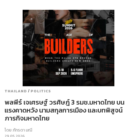
/
THAILAND
POLITICS
พลพีร์ เจเศรษฐ์ วรศิษฎ์ 3 รมช.มหาดไทย บน
แรงคาดหวัง นามสกุลการเมือง และบทพิสูจน์
ภารกิจมหาดไทย
โดย
ภัทรดา มณี
29.05.2026