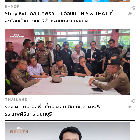
จริงจัง เขาถูกส่งไปนั่งฝึกงานในห้องรองนายกเทศมนตรี เรียน
K-POP
รู้การตรวจเอกสารและงานธุรการ แต่เขายอมรับว่าอยู่ได้
Stray Kids กลับมาพร้อมมินิอัลบั้ม THIS & THAT ที่
...
เพียงไม่กี่เดือน เพราะรู้สึกว่าตัวเองไม่เหมาะกับงานโต๊ะ
สะท้อนตัวตนดนตรีอันหลากหลายของวง
จากนั้นจึงย้ายไปทำงานกับฝ่ายป้องกันและบรรเทา
สาธารณภัย (ปภ.) ของเทศบาล ซึ่งกลายเป็นจุดเปลี่ยนสำคัญ
ของชีวิต เขาผ่านการฝึกดับเพลิง ลงพื้นที่ช่วยเหลือเหตุฉุกเฉิน
และทำงานแนวหน้าร่วมกับเจ้าหน้าที่ในพื้นที่ โดยหลายครั้ง
ได้รับบทบาทหัวหน้าชุดในการฝึกปฏิบัติ
นอกจากงานภาคสนาม เขายังรับผิดชอบหนังสือร้องเรียน
ของประชาชนตั้งแต่ต้นจนจบ จนเริ่มเป็นที่รู้จักในพื้นที่
เทศบาลประสบการณ์เหล่านี้กลายเป็นต้นทุนสำคัญ ก่อนที่ชื่อ
THAILAND
ของเขาจะถูกผลักดันเข้าสู่สนามการเมืองระดับชาติ
รอง ผบ.ตร. ลงพื้นที่ตรวจจุดเกิดเหตุอาคาร 5
...
รร.เทพศิรินทร์ นนทบุรี
ก่อนการเลือกตั้งปี 2562 ในจังหวะที่การเมืองเริ่มกลับมา
เคลื่อนไหวหลังรัฐประหาร ชื่อของ ‘เจเศรษฐ์’ เริ่มถูกผลักดัน
จากคนในพื้นที่เทศบาลไปยัง ‘ชาดา’ ผู้เป็นลุงให้ก้าวเข้าสู่
สนามเลือกตั้ง สส. ท่ามกลางสมการการเมืองอุทัยธานีที่มี