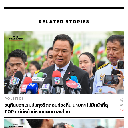
ต้น เพราะคำถามสำคัญหลังเข้ารับตำแหน่ง คือพวกเขาจะ
สร้างผลงานอะไรให้ประชาชนจดจำได้ในกระทรวงที่เป็น
กลไกสำคัญของการบริหารประเทศ ทำงานเชื่อมโยงตั้งแต่
RELATED STORIES
ส่วนกลางสู่ท้องถิ่น และดูแลภารกิจที่กระทบต่อชีวิต
ประชาชนในทุกมิติ ตั้งแต่เกิด แก่ เจ็บ ตาย ในทุกพื้นที่ของ
ประเทศ
บทสัมภาษณ์พิเศษครั้งนี้ THE STANDARD ชวนรัฐมนตรี
ช่วยว่าการกระทรวงมหาดไทยทั้ง 3 คน พูดคุยผ่านคำถามชุด
เดียวกัน ตั้งแต่ความรู้สึกในวันที่รู้ว่าจะได้รับตำแหน่ง วินาที
แรกที่เดินเข้ากระทรวงมหาดไทย มุมมองต่อคำว่า ‘บ้านใหญ่’
แรงกดดันจากนามสกุลทางการเมือง บทเรียนจากครอบครัว
ครูทางการเมือง
POLITICS
ตลอดจนโจทย์ใหญ่ของกระทรวงมหาดไทยในยุคนี้ เพราะ
อนุทินบอกโรมปมทุจริตสอบท้องถิ่น นายกฯไม่มีหน้าที่ดู
เบื้องหลังตำแหน่งรัฐมนตรี ไม่ได้มีเพียงอำนาจหรือเกียรติยศ
24
TOR แต่มีหน้าที่หาคนผิดมาลงโทษ
แต่ยังมีความคาดหวัง ภาระ และการพิสูจน์ตัวเองที่ต้องเกิด
ขึ้นทุกวัน