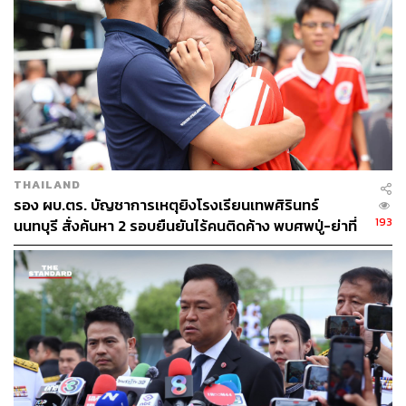
รู้จัก 3 รมช.มหาดไทย
THAILAND
รอง ผบ.ตร. บัญชาการเหตุยิงโรงเรียนเทพศิรินทร์
193
นนทบุรี สั่งค้นหา 2 รอบยืนยันไร้คนติดค้าง พบศพปู่-ย่าที่
บ้านพักผู้ก่อเหตุ
พลพีร์ สุวรรณฉวี มท.2
กำกับดูแลกรมที่ดิน กรมการพัฒนาชุมชน (พช.)
การไฟฟ้านครหลวง (กฟน.) และการไฟฟ้าส่วนภูมิภาค