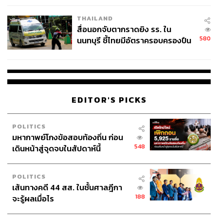
โรงเรียนคลี่คลาย
ทุกอย่างด้วยตัวเอง ท่ามกลางคำถามว่า แล้วเราจะทำได้หรือ
THAILAND
ไม่
สื่อนอกจับตากราดยิง รร. ใน
580
นนทบุรี ชี้ไทยมีอัตราครอบครองปืน
สิ่งที่กลายเป็นแรงผลักสำคัญ คือ เสียงสะท้อนจากประชาชน
สูงในระดับต้นของภูมิภาค
ระหว่างลงพื้นที่ เมื่อชาวบ้านเริ่มเล่าถึงผลงานและความทรง
จำที่มีต่อพ่อ ทั้งเรื่องน้ำสะอาด ถนน และการพัฒนาพื้นที่
สิ่งเหล่านี้ทำให้เขาตั้งคำถามกับตัวเองว่า หากวันหนึ่งต้อง
EDITOR'S PICKS
วางมือจากการเมือง ผู้คนจะจดจำเขาได้แบบเดียวกันหรือไม่
คำถามนั้นกลายเป็นแรงขับให้พลพีร์ลงพื้นที่อย่างต่อเนื่อง
เพื่อมองปัญหาด้วยตัวเองและแก้ไขให้ตรงจุด
POLITICS
มหากาพย์โกงข้อสอบท้องถิ่น ก่อน
548
เดินหน้าสู่จุดจบในสัปดาห์นี้
ส่วนเส้นทางการเมืองอย่างเป็นทางการ พลพีร์เริ่มต้นกับ
พรรคเพื่อแผ่นดิน ตามแนวทางของพ่อที่ร่วมงานกับสุวัจน์ ลิ
ปตพัลลภ ก่อนย้ายไปพรรคเพื่อไทยหลังรัฐประหาร จากความ
POLITICS
สัมพันธ์ใกล้ชิดระหว่างแกนนำพรรคกับครอบครัว และในปี
เส้นทางคดี 44 สส. ในชั้นศาลฎีกา
2562 จึงย้ายมาสังกัดพรรคภูมิใจไทย โดยมีวัชรพงศ์ คูวิจิตร
188
จะรู้ผลเมื่อไร
สุวรรณ สส. สระบุรี เป็นผู้ประสานให้เข้าพบอนุทิน ชาญวีรกูล