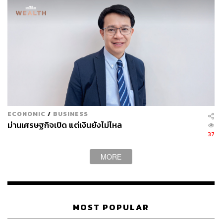
ปฏิเสธ เพราะยังอยากใช้ชีวิตวัยรุ่นที่เมืองนอกต่อ”
แต่คำตอบนั้นเปลี่ยนไป เมื่อผู้เป็นพ่อใช้เหตุผลที่เขาเรียกว่า
ไม้ตาย “ถ้าเต้ยไม่กลับมา พ่อจะให้แม่ลงสมัครในเขตนั้น
แทน”
สำหรับพลพีร์ การตัดสินใจกลับประเทศไทยในเวลานั้น ไม่ได้
เกิดจากความพร้อมทางการเมือง หากเกิดจากความรู้สึกส่วน
ตัวที่ไม่อยากให้แม่ต้องเข้ามารับภาระ “แม่เป็นพยาบาล อยาก
ให้อยู่เฉยๆ”
ECONOMIC
/
BUSINESS
ม่านเศรษฐกิจเปิด แต่เงินยังไม่ไหล
แม้จะเติบโตในครอบครัวการเมือง แต่พลพีร์บอกว่า ในวัยเด็ก
37
เขาแทบไม่ได้คลุกคลีกับงานหาเสียงหรือกิจกรรมทางการ
เมืองของครอบครัวเลย เพราะช่วงเวลาส่วนใหญ่คือการเห็น
MORE
พ่อทำงานราชการและงานการเมืองจนแทบไม่มีเวลาอยู่บ้าน
“ตอนเด็กเราสงสัยตลอดว่า ทำไมชีวิตเราไม่มีพ่อเหมือนคน
อื่น พ่อหายไปไหน ทำไมคนมาที่บ้านเยอะ ทำไมมีคนโทร
MOST POPULAR
ตามตลอด”