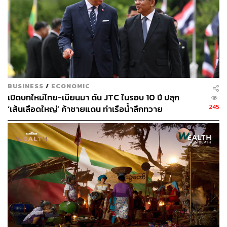
18
ABOUT THE AUTHOR
ศรัณย์ กิจวศิน
BUSINESS
/
ECONOMIC
บรรณาธิการ wealth สำนักข่าว THE
เปิดบทใหม่ไทย-เมียนมา ดัน JTC ในรอบ 10 ปี ปลุก
STANDARD
245
‘เส้นเลือดใหญ่’ ค้าชายแดน ท่าเรือน้ำลึกทวาย