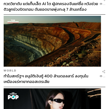
กวดวิชาดับ แต่แท็บเล็ต AI โต ผู้ปกครองจีนแห่ซื้อ หวังช่วย
...
ติวลูกช่วงปิดเทอม ดันยอดขายพุ่งทะลุ 7 ล้านเครื่อง
WORLD
ทำไมสหรัฐฯ อนุมัติเงินกู้ 400 ล้านดอลลาร์ ลงทุนใน
...
เหมืองแร่หายากออสเตรเลีย