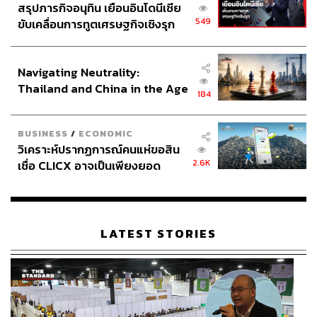
สรุปภารกิจอนุทิน เยือนอินโดนีเซีย
549
ขับเคลื่อนการทูตเศรษฐกิจเชิงรุก
ประกาศหุ้นส่วนยุทธศาสตร์ไทย –
อินโดนีเซีย
Navigating Neutrality:
Thailand and China in the Age
184
of a New Global Order
BUSINESS
/
ECONOMIC
วิเคราะห์ปรากฏการณ์คนแห่ขอสิน
2.6K
เชื่อ CLICX อาจเป็นเพียงยอด
ภูเขาน้ำแข็ง ของปัญหาหนี้ครัว
เรือนไทยที่ถูกซุกไว้
LATEST STORIES