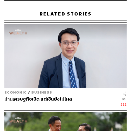
พิสูจน์อักษร: ภาสิณี เพิ่มพันธุ์พงศ์
RELATED STORIES
สามารถติดตาม THE STANDARD WEALTH
ผ่านแอปพลิเคชันต่างๆ ที่คุณสะดวกหรือใช้งานอยู่แล้วได้เลย
TAGS:
หนังสือพิมพ์ไทยรัฐ
บัตรสวัสดิการแห่งรัฐ
กระทรวงพลังงาน
กองทุนการเงินระหว่างประเทศ (IMF)
สุพัฒนพงษ์ พันธ์มีเชาว์
เราเที่ยวด้วยกัน
โครงการคนละครึ่ง
ช้อปดีมีคืน
เศรษฐกิจไทย
ECONOMIC
/
BUSINESS
EEC
ม่านเศรษฐกิจเปิด แต่เงินยังไม่ไหล
322