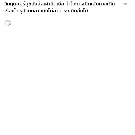
วิกฤตฮอร์มุซยังส่อเค้ายืดเยื้อ ทำไมการเปิดเส้นทางเดิน
...
เรือเต็มรูปแบบอาจยังไม่สามารถเกิดขึ้นได้
News
Wealth
Pop
Podcast
Video
Now
Opinion
Careers
Events
Privacy
About
Contact
Policy
FOR
ADVERTISING
MEMBERSHIP