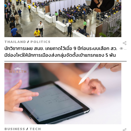
THAILAND
/
POLITICS
นักวิชาการเผย สนช. เคยคาดไว้เมื่อ 9 ปีก่อนระบบเลือก สว.
...
มีช่องโหว่ให้นักการเมืองส่งกลุ่มจัดตั้งเข้าแทรกแซง 5 พัน
ล้านยึดประเทศได้
BUSINESS
/
TECH