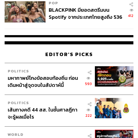
POP
BLACKPINK มียอดสตรีมบน
412
Spotify จากประเทศไทยสูงถึง 536
ล้านครั้ง ตลอด 10 ปีที่ผ่านมา
EDITOR'S PICKS
POLITICS
มหากาพย์โกงข้อสอบท้องถิ่น ก่อน
593
เดินหน้าสู่จุดจบในสัปดาห์นี้
POLITICS
เส้นทางคดี 44 สส. ในชั้นศาลฎีกา
222
จะรู้ผลเมื่อไร
WORLD