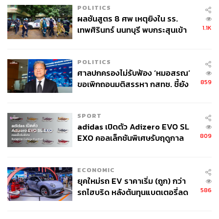
POLITICS
ผลชันสูตร 8 ศพ เหตุยิงใน รร.
1.1K
เทพศิรินทร์ นนทบุรี พบกระสุนเข้า
จุดสำคัญ ‘ศีรษะ-หน้าอก’ ครูถูกยิง
4 นัด จากระยะไกล
POLITICS
ศาลปกครองไม่รับฟ้อง ‘หมอสรณ’
859
ขอเพิกถอนมติสรรหา กสทช. ชี้ยัง
ไม่ใช่ผู้เดือดร้อนเสียหาย
SPORT
adidas เปิดตัว Adizero EVO SL
809
EXO คอลเล็กชันพิเศษรับฤดูกาล
College Football
ECONOMIC
ยุคใหม่รถ EV ราคาเริ่ม (ถูก) กว่า
586
รถไฮบริด หลังต้นทุนแบตเตอรี่ลด
ลง - จีนแห่บุกตลาดเกิดใหม่