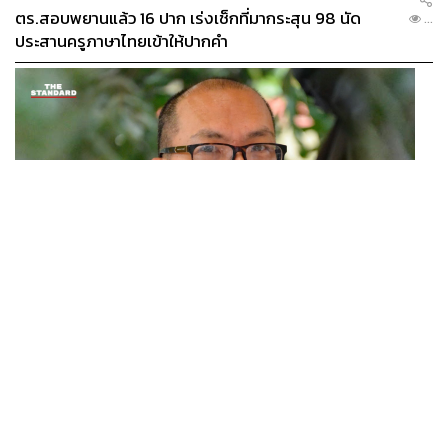
ตร.สอบพยานแล้ว 16 ปาก เร่งเช็กที่มากระสุน 98 นัด
...
ประสานครูภาษาไทยเข้าให้ปากคำ
POLITICS
สส. ปชน. จี้รัฐบาลทบทวนนโยบายเมียนมา ต้อนรับ ‘มินอ่
...
องหล่าย’ ได้แค่สัญญาว่างเปล่า