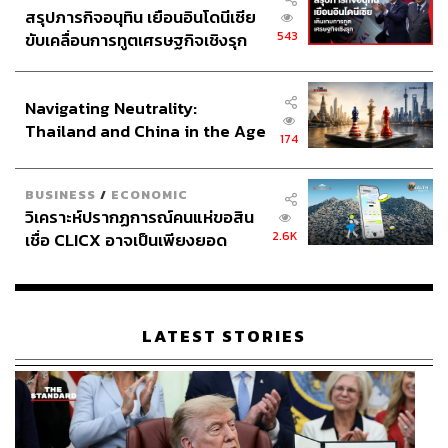
สรุปภารกิจอนุทิน เยือนอินโดนีเซีย
543
ขับเคลื่อนการทูตเศรษฐกิจเชิงรุก
ประกาศหุ้นส่วนยุทธศาสตร์ไทย –
อินโดนีเซีย
Navigating Neutrality:
Thailand and China in the Age
174
of a New Global Order
BUSINESS
/
ECONOMIC
วิเคราะห์ปรากฏการณ์คนแห่ขอสิน
2.6K
เชื่อ CLICX อาจเป็นเพียงยอด
ภูเขาน้ำแข็ง ของปัญหาหนี้ครัว
เรือนไทยที่ถูกซุกไว้
LATEST STORIES