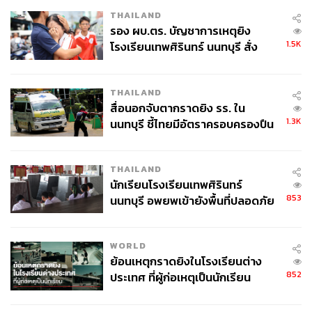
THAILAND
รอง ผบ.ตร. บัญชาการเหตุยิง
1.5K
โรงเรียนเทพศิรินทร์ นนทบุรี สั่ง
ค้นหา 2 รอบยืนยันไร้คนติดค้าง พบ
ศพปู่-ย่าที่บ้านพักผู้ก่อเหตุ
THAILAND
สื่อนอกจับตากราดยิง รร. ใน
1.3K
นนทบุรี ชี้ไทยมีอัตราครอบครองปืน
สูงในระดับต้นของภูมิภาค
THAILAND
นักเรียนโรงเรียนเทพศิรินทร์
853
นนทบุรี อพยพเข้ายังพื้นที่ปลอดภัย
ชั่วคราว หลังเหตุใช้อาวุธปืนภายใน
โรงเรียนคลี่คลาย
WORLD
ย้อนเหตุกราดยิงในโรงเรียนต่าง
852
ประเทศ ที่ผู้ก่อเหตุเป็นนักเรียน