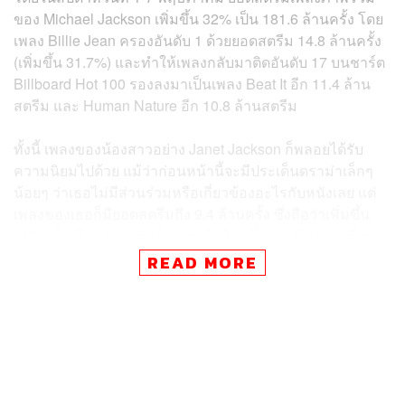
ของ Michael Jackson เพิ่มขึ้น 32% เป็น 181.6 ล้านครั้ง โดย
เพลง Billie Jean ครองอันดับ 1 ด้วยยอดสตรีม 14.8 ล้านครั้ง
(เพิ่มขึ้น 31.7%) และทำให้เพลงกลับมาติดอันดับ 17 บนชาร์ต
Billboard Hot 100 รองลงมาเป็นเพลง Beat It อีก 11.4 ล้าน
สตรีม และ Human Nature อีก 10.8 ล้านสตรีม
ทั้งนี้ เพลงของน้องสาวอย่าง Janet Jackson ก็พลอยได้รับ
ความนิยมไปด้วย แม้ว่าก่อนหน้านี้จะมีประเด็นดราม่าเล็กๆ
น้อยๆ ว่าเธอไม่มีส่วนร่วมหรือเกี่ยวข้องอะไรกับหนังเลย แต่
เพลงของเธอก็มียอดสตรีมถึง 9.4 ล้านครั้ง ซึ่งถือว่าเพิ่มขึ้น
31% เมื่อเทียบกับอาทิตย์ก่อนหน้า โดยที่เพลง Scream ที่เธอ
ร้องกับพี่ชายก็ทำยอดสตรีมไปถึง 1.2 ล้านครั้งในสัปดาห์เดียว
READ MORE
แต่เพลงอื่นๆ ของเธอก็ยังเพิ่มขึ้นรวมแล้ว 1.4 ล้านสตรีม (เพิ่ม
ขึ้น 20%)
อย่างไรก็ตาม Billboard ยังคาดการณ์ว่าในอาทิตย์ถัดไป
Michael Jackson อาจทำสถิติใหม่ๆ ต่อไปอีก และยอดสตรี
มก็อาจจะแตะหลัก 200 ล้านสตรีมได้ เพราะข้อมูลจาก