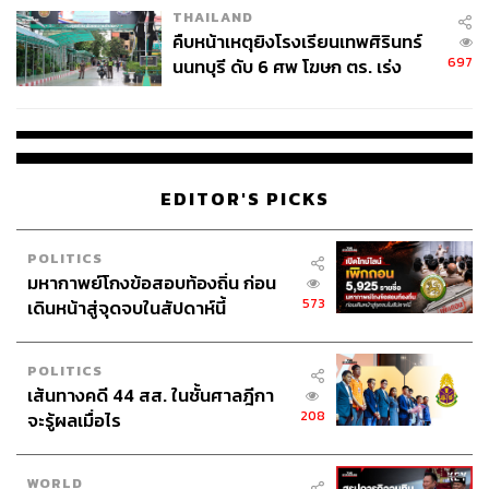
THAILAND
คืบหน้าเหตุยิงโรงเรียนเทพศิรินทร์
697
นนทบุรี ดับ 6 ศพ โฆษก ตร. เร่ง
สอบปมขโมยปืนปู่ก่อเหตุ
EDITOR'S PICKS
POLITICS
มหากาพย์โกงข้อสอบท้องถิ่น ก่อน
573
เดินหน้าสู่จุดจบในสัปดาห์นี้
POLITICS
เส้นทางคดี 44 สส. ในชั้นศาลฎีกา
208
จะรู้ผลเมื่อไร
WORLD