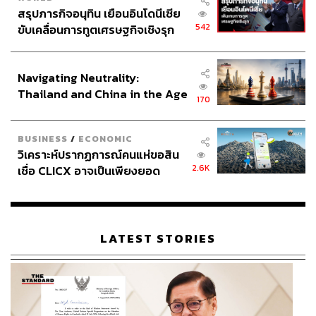
สรุปภารกิจอนุทิน เยือนอินโดนีเซีย
542
ขับเคลื่อนการทูตเศรษฐกิจเชิงรุก
ประกาศหุ้นส่วนยุทธศาสตร์ไทย –
อินโดนีเซีย
Navigating Neutrality:
Thailand and China in the Age
170
of a New Global Order
BUSINESS
/
ECONOMIC
วิเคราะห์ปรากฏการณ์คนแห่ขอสิน
2.6K
เชื่อ CLICX อาจเป็นเพียงยอด
ภูเขาน้ำแข็ง ของปัญหาหนี้ครัว
เรือนไทยที่ถูกซุกไว้
LATEST STORIES