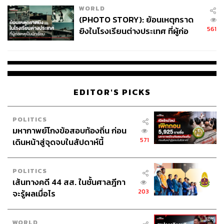
WORLD
(PHOTO STORY): ย้อนเหตุกราด
561
ยิงในโรงเรียนต่างประเทศ ที่ผู้ก่อ
เหตุเป็นนักเรียน
EDITOR'S PICKS
POLITICS
มหากาพย์โกงข้อสอบท้องถิ่น ก่อน
571
เดินหน้าสู่จุดจบในสัปดาห์นี้
POLITICS
เส้นทางคดี 44 สส. ในชั้นศาลฎีกา
203
จะรู้ผลเมื่อไร
WORLD