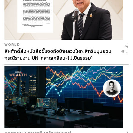
WORLD
สีหศักดิ์ส่งหนังสือชี้แจงถึงข้าหลวงใหญ่สิทธิมนุษยชน
...
กรณีรายงาน UN ‘คลาดเคลื่อน-ไม่เป็นธรรม’
OPINION
/
ตราวุทธิ์ เหลืองสมบูรณ์