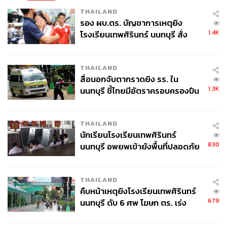
THAILAND
รอง ผบ.ตร. บัญชาการเหตุยิง
1.4K
โรงเรียนเทพศิรินทร์ นนทบุรี สั่ง
ค้นหา 2 รอบยืนยันไร้คนติดค้าง พบ
ศพปู่-ย่าที่บ้านพักผู้ก่อเหตุ
THAILAND
สื่อนอกจับตากราดยิง รร. ใน
1.3K
นนทบุรี ชี้ไทยมีอัตราครอบครองปืน
สูงในระดับต้นของภูมิภาค
THAILAND
นักเรียนโรงเรียนเทพศิรินทร์
830
นนทบุรี อพยพเข้ายังพื้นที่ปลอดภัย
ชั่วคราว หลังเหตุใช้อาวุธปืนภายใน
โรงเรียนคลี่คลาย
THAILAND
คืบหน้าเหตุยิงโรงเรียนเทพศิรินทร์
679
นนทบุรี ดับ 6 ศพ โฆษก ตร. เร่ง
สอบปมขโมยปืนปู่ก่อเหตุ