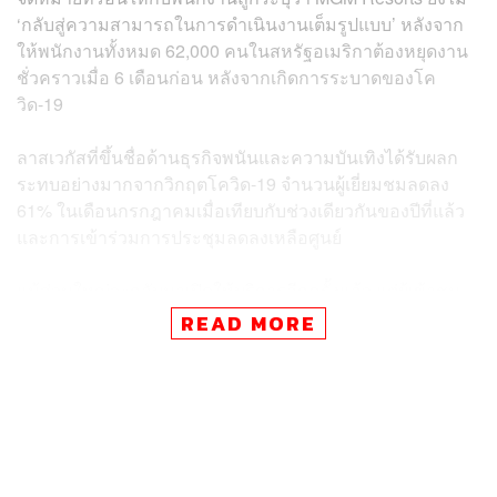
‘กลับสู่ความสามารถในการดำเนินงานเต็มรูปแบบ’ หลังจาก
ให้พนักงานทั้งหมด 62,000 คนในสหรัฐอเมริกาต้องหยุดงาน
ชั่วคราวเมื่อ 6 เดือนก่อน หลังจากเกิดการระบาดของโค
วิด-19
ลาสเวกัสที่ขึ้นชื่อด้านธุรกิจพนันและความบันเทิงได้รับผลก
ระทบอย่างมากจากวิกฤตโควิด-19 จำนวนผู้เยี่ยมชมลดลง
61% ในเดือนกรกฎาคมเมื่อเทียบกับช่วงเดียวกันของปีที่แล้ว
และการเข้าร่วมการประชุมลดลงเหลือศูนย์
แม้ส่วนใหญ่จะกลับมาเปิดให้บริการอีกครั้งแล้ว แต่ผู้เข้าชม
ไม่มีตัวเลือกในกิจกรรมบันเทิงมากนัก เนื่องจากไม่มีการ
READ MORE
แสดงคอนเสิร์ตและการแข่งขันกีฬา
“แม้ว่าอนาคตจะยังคงไม่แน่นอน แต่ฉันเชื่ออย่างแท้จริงว่า
ความท้าทายที่เราเผชิญในวันนี้ไม่ได้คงอยู่ถาวร” บิล ฮอร์
นบักเคิล ซีอีโอของ MGM Resorts กล่าวในจดหมายที่ส่งถึง
พนักงานเป็นการภายใน “พื้นฐานของอุตสาหกรรม บริษัท