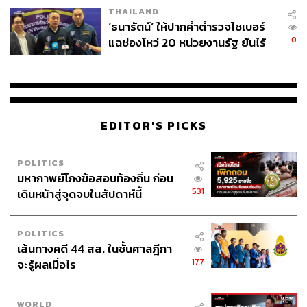
THAILAND
‘ธนารัตน์’ ให้ปากคำตำรวจไซเบอร์
0
แฉช่องโหว่ 20 หน่วยงานรัฐ ยันไร้
นัยทางการเมือง
EDITOR'S PICKS
POLITICS
มหากาพย์โกงข้อสอบท้องถิ่น ก่อน
531
เดินหน้าสู่จุดจบในสัปดาห์นี้
POLITICS
เส้นทางคดี 44 สส. ในชั้นศาลฎีกา
177
จะรู้ผลเมื่อไร
WORLD