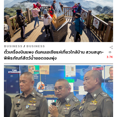
41
BUSINESS
/
BUSINESS
ตั๋วเครื่องบินแพง ดันคนเอเชียแห่เที่ยวใกล้บ้าน สวนสนุก-
ABOUT THE AUTHOR
3.7K
พิพิธภัณฑ์สัตว์น้ำยอดจองพุ่ง
THE STANDARD TEAM
กองบรรณาธิการ THE STANDARD