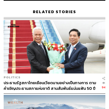
คลื่นสูงประมาณ 1 เมตร บริเวณที่มีฝนฟ้าคะนองคลื่นสูง
ประมาณ 2 เมตร
RELATED STORIES
ภาคใต้ (ฝั่งตะวันตก) เมฆเป็นส่วนมากกับมีฝนฟ้าคะนองร้อย
ละ 60 ของพื้นที่ และมีฝนตกหนักบางแห่งบริเวณจังหวัดตรัง
และสตูล อุณหภูมิต่ำสุด 23-25 องศาเซลเซียส อุณหภูมิสูงสุด
32-34 องศาเซลเซียส ลมตะวันออกเฉียงเหนือความเร็ว 15-
30 กิโลเมตรต่อชั่วโมง ทะเลมีคลื่นสูงประมาณ 1 เมตร
บริเวณที่มีฝนฟ้าคะนองคลื่นสูงประมาณ 2 เมตร
กรุงเทพมหานครและปริมณฑล เมฆบางส่วน อุณหภูมิต่ำสุด
24-26 องศาเซลเซียส อุณหภูมิสูงสุด 33-34 องศาเซลเซียส
ลมตะวันออกความเร็ว 10-25 กิโลเมตรต่อชั่วโมง
POLITICS
ประธานรัฐสภาไทยเยือนเวียดนามอย่างเป็นทางการ ตาม
พิสูจน์อักษร: พรนภัส ชำนาญค้า
94
คำเชิญประธานสภาแห่งชาติ สานสัมพันธ์แน่นแฟ้น 50 ปี
TAGS:
พยากรณ์อากาศ
ไต้ฝุ่นโคนี
Vietnam
กรมอุตุนิยมวิทยา