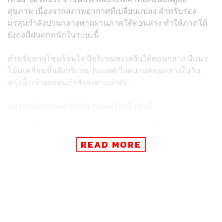
สุขภาพ เนื่องจากสภาพอากาศที่เปลี่ยนแปลง สำหรับร่อง
มรสุมกำลังปานกลางพาดผ่านภาคใต้ตอนล่าง ทำให้ภาคใต้
ยังคงมีฝนตกหนักในระยะนี้
สำหรับพายุโซนร้อนโคนีบริเวณทะเลจีนใต้ตอนกลาง มีแนว
โน้มเคลื่อนขึ้นฝั่งบริเวณประเทศเวียดนามตอนกลางในวัน
พรุ่งนี้ แล้วจะอ่อนกำลังลงตามลำดับ
พยากรณ์อากาศสำหรับประเทศไทยในวันนี้
ภาคเหนือ อากาศเย็นกับมีฝนร้อยละ 10 ของพื้นที่ และ
อุณหภูมิลดลงเล็กน้อย ส่วนมากบริเวณจังหวัดแม่ฮ่องสอน
READ MORE
เชียงใหม่ และตาก อุณหภูมิต่ำสุด 22-23 องศาเซลเซียส
อุณหภูมิสูงสุด 31-34 องศาเซลเซียส ยอดดอยอากาศหนาว
อุณหภูมิต่ำสุด 9-14 องศาเซลเซียส ลมตะวันออกเฉียงเหนือ
ความเร็ว 10-20 กิโลเมตรต่อชั่วโมง
ภาคตะวันออกเฉียงเหนือ อากาศเย็นกับมีลมแรง และ