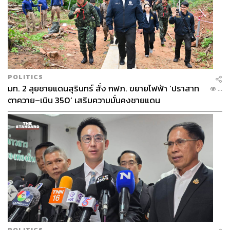
POLITICS
มท. 2 ลุยชายแดนสุรินทร์ สั่ง กฟภ. ขยายไฟฟ้า ‘ปราสาท
...
ตาควาย–เนิน 350’ เสริมความมั่นคงชายแดน
POLITICS