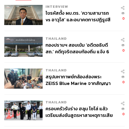
INTERVIEW
ไขรหัสตั้ง ผบ.ตร. ‘ความสามารถ
0
vs อาวุโส’ และอนาคตการปฏิรูปสี
กากี กับ พล.ต.อ. เอก อังสนานนท์
THAILAND
กองปราบฯ สอบเข้ม ‘อดีตอธิบดี
0
สถ.’ คดีทุจริตสอบท้องถิ่น แจ้ง 6
ข้อหาหนัก จ่อชง ป.ป.ช. 12 ส.ค. นี้
THAILAND
สรุปมหากาพย์กล้องส่องพระ
0
ZEISS Blue Marine จากสัญญา
ผลิต 8.3 ล้าน สู่ข้อพิพาท ‘มา
เวลล์ฯ’ ฟ้อง ‘โทน บางแค’ ผิดนัด
THAILAND
จ่ายหนี้-แอบระบุแบรนด์
ครอบครัวรับร่าง ฮลุน โซโล่ แล้ว
0
เตรียมส่งชันสูตรหาสาเหตุการเสีย
ชีวิต