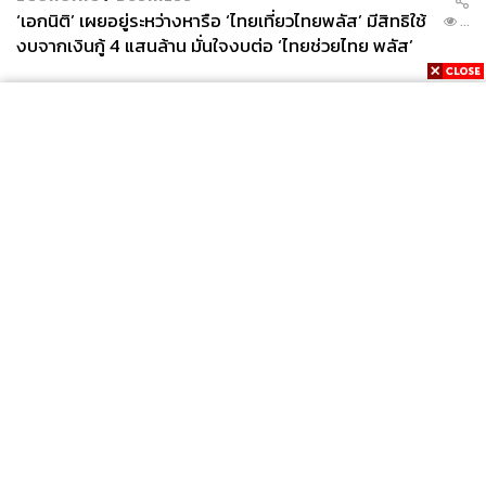
‘เอกนิติ’ เผยอยู่ระหว่างหารือ ‘ไทยเที่ยวไทยพลัส’ มีสิทธิใช้
...
งบจากเงินกู้ 4 แสนล้าน มั่นใจงบต่อ ‘ไทยช่วยไทย พลัส’
เฟส 2 มีเพียงพอ
News
Wealth
Pop
Podcast
Video
Now
Opinion
Careers
Events
Privacy
About
Contact
Policy
FOR
ADVERTISING
MEMBERSHIP