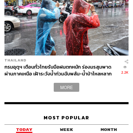
THAILAND
กรมอุตุฯ เตือนทั่วไทยรับมือฝนตกหนัก ร่องมรสุมพาด
2.2K
ผ่านภาคเหนือ เฝ้าระวังน้ำท่วมฉับพลัน-น้ำป่าไหลหลาก
MORE
MOST POPULAR
TODAY
WEEK
MONTH