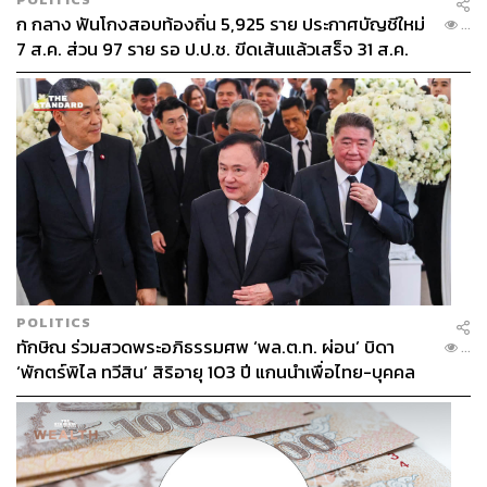
ก กลาง ฟันโกงสอบท้องถิ่น 5,925 ราย ประกาศบัญชีใหม่
...
7 ส.ค. ส่วน 97 ราย รอ ป.ป.ช. ขีดเส้นแล้วเสร็จ 31 ส.ค.
POLITICS
ทักษิณ ร่วมสวดพระอภิธรรมศพ ‘พล.ต.ท. ผ่อน’ บิดา
...
‘พักตร์พิไล ทวีสิน’ สิริอายุ 103 ปี แกนนำเพื่อไทย-บุคคล
หลากวงการร่วมอาลัย