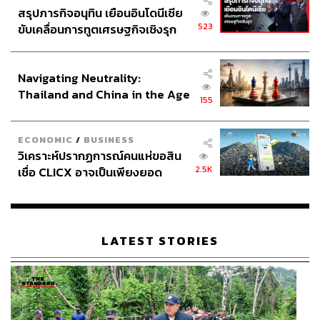
สรุปภารกิจอนุทิน เยือนอินโดนีเซีย
523
ขับเคลื่อนการทูตเศรษฐกิจเชิงรุก
ประกาศหุ้นส่วนยุทธศาสตร์ไทย –
อินโดนีเซีย
Navigating Neutrality:
Thailand and China in the Age
155
of a New Global Order
ECONOMIC
/
BUSINESS
วิเคราะห์ปรากฏการณ์คนแห่ขอสิน
2.5K
เชื่อ CLICX อาจเป็นเพียงยอด
ภูเขาน้ำแข็ง ของปัญหาหนี้ครัว
เรือนไทยที่ถูกซุกไว้
LATEST STORIES