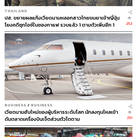
THAILAND
ปส. ขยายผลแก๊งเวียดนามหลอกสาวไทยขนยาเข้าญี่ปุ่น
252
โยงคดีซุกไอซ์ในซองกาแฟ รวบแล้ว 1 ตามตัวเพิ่มอีก 1
BUSINESS
/
BUSINESS
เวียดนามฮับใหม่ของผู้บริหารระดับโลก นักลงทุนไหลเข้า
251
ดันตลาดเครื่องบินเจ็ตส่วนตัวโตตาม