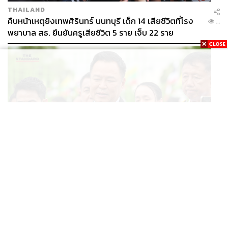
THAILAND
คืบหน้าเหตุยิงเทพศิรินทร์ นนทบุรี เด็ก 14 เสียชีวิตที่โรง
...
พยาบาล สธ. ยืนยันครูเสียชีวิต 5 ราย เจ็บ 22 ราย
POLITICS
อนุทินบอกโรมปมทุจริตสอบท้องถิ่น นายกฯไม่มีหน้าที่ดู
...
TOR แต่มีหน้าที่หาคนผิดมาลงโทษ