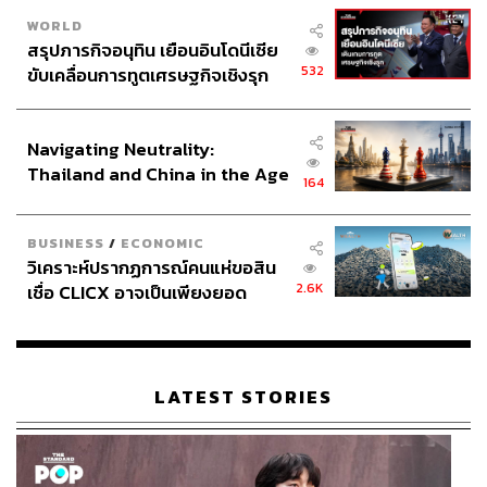
WORLD
สรุปภารกิจอนุทิน เยือนอินโดนีเซีย
532
ขับเคลื่อนการทูตเศรษฐกิจเชิงรุก
ประกาศหุ้นส่วนยุทธศาสตร์ไทย –
อินโดนีเซีย
Navigating Neutrality:
Thailand and China in the Age
164
of a New Global Order
BUSINESS
/
ECONOMIC
วิเคราะห์ปรากฏการณ์คนแห่ขอสิน
2.6K
เชื่อ CLICX อาจเป็นเพียงยอด
ภูเขาน้ำแข็ง ของปัญหาหนี้ครัว
เรือนไทยที่ถูกซุกไว้
LATEST STORIES