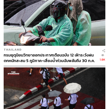
วันที่ 2-3 ตุลาคม 2567
ภาคเหนือ: จังหวัดแม่ฮ่องสอน เชียงใหม่ เชียงราย ลำพูน
ลำปาง แพร่ อุตรดิตถ์ สุโขทัย ตาก กำแพงเพชร พิจิตร
พิษณุโลก และเพชรบูรณ์
ภาคตะวันออกเฉียงเหนือ: จังหวัดชัยภูมิ นครราชสีมา บุรีรัมย์
และสุรินทร์
ภาคกลาง: จังหวัดนครสวรรค์ อุทัยธานี ชัยนาท สิงห์บุรี
THAILAND
อ่างทอง ลพบุรี สระบุรี สุพรรณบุรี พระนครศรีอยุธยา
กรมอุตุนิยมวิทยาออกประกาศเตือนฉบับ 12 เฝ้าระวังฝน
กาญจนบุรี ราชบุรี นครปฐม สมุทรสาคร สมุทรสงคราม รวม
1.8K
ตกหนักสะสม 5 ภูมิภาค-เสี่ยงน้ำท่วมฉับพลันถึง 30 ก.ค.
ทั้งกรุงเทพมหานครและปริมณฑล
ภาคตะวันออก: จังหวัดนครนายก ปราจีนบุรี สระแก้ว
ฉะเชิงเทรา ชลบุรี ระยอง จันทบุรี และตราด
ภาคใต้: จังหวัดเพชรบุรี ประจวบคีรีขันธ์ และชุมพร
จึงขอให้ประชาชนติดตามประกาศจากกรมอุตุนิยมวิทยา