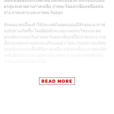
เฉียงเหนือของประเทศไทย และทะเลจีนใต้ ประกอบกับร่อง
มรสุมจะพาดผ่านภาคเหนือ ภาคตะวันออกเฉียงเหนือตอน
ล่าง ภาคกลาง และภาคตะวันออก
ลักษณะเช่นนี้จะทำให้ประเทศไทยตอนบนมีลักษณะอากาศ
แปรปรวนเกิดขึ้น โดยมีฝนฟ้าคะนอง ลมกระโชกแรง ฝน
ตกหนักบางแห่งในภาคตะวันออกเฉียงเหนือ ภาคกลาง รวม
ทั้งกรุงเทพมหานครและปริมณฑล ภาคตะวันออก และมีฝน
ตกหนักมากบางพื้นที่ในภาคเหนือ หลังจากนั้นอากาศจะเย็น
ลงกับมีลมแรง และอุณหภูมิจะลดลง 1-3 องศาเซลเซียสใน
ภาคตะวันออกเฉียงเหนือ
ขอให้ประชาชนบริเวณประเทศไทยตอนบนระมัดระวัง
อันตรายจากฝนฟ้าคะนอง ลมกระโชกแรง ฝนตกหนักถึงหนัก
READ MORE
มากและฝนที่ตกสะสมซึ่งอาจทำให้เกิดน้ำท่วมฉับพลันและ
น้ำป่าไหลหลาก โดยเฉพาะพื้นที่ลาดเชิงเขาใกล้ทางน้ำไหล
ผ่านและพื้นที่ลุ่ม รวมถึงดูแลรักษาสุขภาพเนื่องจากสภาวะ
อากาศที่เปลี่ยนแปลงไว้ด้วย