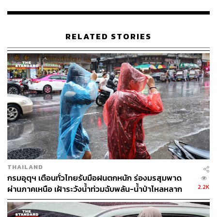
ภาคเหนือ: จังหวัดแม่ฮ่องสอน เชียงใหม่ เชียงราย ลำพูน
ลำปาง พะเยา น่าน แพร่ อุตรดิตถ์ สุโขทัย ตาก กำแพงเพชร
RELATED STORIES
พิจิตร พิษณุโลก และเพชรบูรณ์
ภาคตะวันออกเฉียงเหนือ: จังหวัดเลย หนองคาย บึงกาฬ
หนองบัวลำภู อุดรธานี สกลนคร นครพนม ชัยภูมิ ขอนแก่น
กาฬสินธุ์ มุกดาหาร มหาสารคาม ร้อยเอ็ด ยโสธร
อำนาจเจริญ นครราชสีมา บุรีรัมย์ สุรินทร์ ศรีสะเกษ และ
อุบลราชธานี
ภาคกลาง: จังหวัดนครสวรรค์ อุทัยธานี ชัยนาท สิงห์บุรี
อ่างทอง ลพบุรี สระบุรี สุพรรณบุรี พระนครศรีอยุธยา รวมทั้ง
กรุงเทพมหานครและปริมณฑล
THAILAND
กรมอุตุฯ เตือนทั่วไทยรับมือฝนตกหนัก ร่องมรสุมพาด
ภาคตะวันออก: จังหวัดนครนายก ปราจีนบุรี สระแก้ว
2.2K
ผ่านภาคเหนือ เฝ้าระวังน้ำท่วมฉับพลัน-น้ำป่าไหลหลาก
ฉะเชิงเทรา ชลบุรี ระยอง จันทบุรี และตราด