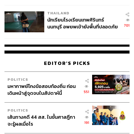
ผลิต 8.3 ล้าน สู่ข้อพิพาท ‘มา
เวลล์ฯ’ ฟ้อง ‘โทน บางแค’ ผิดนัด
THAILAND
จ่ายหนี้-แอบระบุแบรนด์
นักเรียนโรงเรียนเทพศิรินทร์
701
นนทบุรี อพยพเข้ายังพื้นที่ปลอดภัย
ชั่วคราว หลังเหตุใช้อาวุธปืนภายใน
โรงเรียนคลี่คลาย
EDITOR'S PICKS
POLITICS
มหากาพย์โกงข้อสอบท้องถิ่น ก่อน
551
เดินหน้าสู่จุดจบในสัปดาห์นี้
POLITICS
เส้นทางคดี 44 สส. ในชั้นศาลฎีกา
191
จะรู้ผลเมื่อไร