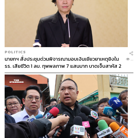
POLITICS
นายกฯ สั่งประชุมด่วนพิจารณามอบเงินเยียวยาเหตุยิงใน
...
รร. เสียชีวิต 1 ลบ. ทุพพลภาพ 7 แสนบาท บาดเจ็บสาหัส 2
แสนบาท บาดเจ็บเล็กน้อย 1 แสนบาท