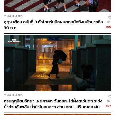
และสามารถติดตามข้อมูลที่เว็บไซต์กรมอุตุนิยมวิทยา
http://www.tmd.go.th หรือ โทร. 0 2399 4012-13 และ 1182
ได้ตลอด 24 ชั่วโมง
THAILAND
อุตุฯ เตือน ฉบับที่ 9 ทั่วไทยรับมือฝนตกหนักถึงหนักมากถึง
TAGS:
กรมอุตุนิยมวิทยา
พยากรณ์อากาศ
100
30 ก.ค.
สภาพอากาศแปรปรวน
283
THAILAND
ABOUT THE AUTHOR
กรมอุตุนิยมวิทยา เผยภาคตะวันออก-ใต้ฝั่งตะวันตก ระวัง
THE STANDARD TEAM
307
น้ำท่วมฉับพลัน น้ำป่าไหลหลาก ส่วน กทม.-ปริมณฑล ฝน
กองบรรณาธิการ THE STANDARD
ฟ้าคะนอง 70%