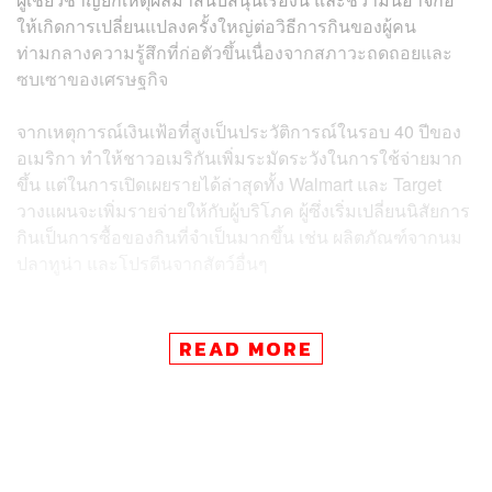
ให้เกิดการเปลี่ยนแปลงครั้งใหญ่ต่อวิธีการกินของผู้คน
ท่ามกลางความรู้สึกที่ก่อตัวขึ้นเนื่องจากสภาวะถดถอยและ
ซบเซาของเศรษฐกิจ
จากเหตุการณ์เงินเฟ้อที่สูงเป็นประวัติการณ์ในรอบ 40 ปีของ
อเมริกา ทำให้ชาวอเมริกันเพิ่มระมัดระวังในการใช้จ่ายมาก
ขึ้น แต่ในการเปิดเผยรายได้ล่าสุดทั้ง Walmart และ Target
วางแผนจะเพิ่มรายจ่ายให้กับผู้บริโภค ผู้ซึ่งเริ่มเปลี่ยนนิสัยการ
กินเป็นการซื้อของกินที่จำเป็นมากขึ้น เช่น ผลิตภัณฑ์จากนม
ปลาทูน่า และโปรตีนจากสัตว์อื่นๆ
READ MORE
ข่าวที่เกี่ยวข้อง:
ภาพรวมเศรษฐกิจโลกยังเลวร้าย เหตุหลายปัจจัยรุมเร้า
ทั้งสงคราม-เงินเฟ้อ-ซัพพลายเชน-โควิด
1 ใน 4 ของชาวอังกฤษยอม ‘อดมื้อกินมื้อ’ เพื่อประหยัดเ