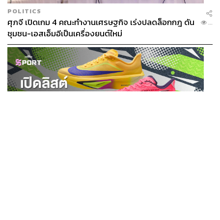
POLITICS
ศุภจี เปิดเกม 4 คณะทำงานเศรษฐกิจ เร่งปลดล็อกกฎ ดัน
...
ชุมชน-เอสเอ็มอีเป็นเครื่องยนต์ใหม่
SPORT
เปิดลิสต์ 9 รองเท้าวิ่ง & เวิร์กเอาต์ สำหรับสายลุย HYROX
...