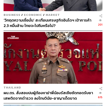
ไม่กี่ปีที่ผ่านมา และมีแนวโน้มที่จะยังคงอยู่ต่อไป
ภาพ: Cagkan Sayin / Shutterstock
BUSINESS
/
ECONOMIC
/
MARKET
อ้างอิง:
‘วิกฤตความเชื่อมั่น’ สะเทือนเศรษฐกิจอินโดฯ เป้าการค้า
https://www.businessinsider.com/recession-comfort-f
201
2.3 หมื่นล้าน ไทยจะไปถึงหรือไม่?
ood-flavor-fatigue-meatloaf-ice-cream-experts-2022-
5
ช่องทางติดตาม
THE STANDARD WEALTH
Twitter:
twitter.com/standard_wealth
Instagram:
instagram.com/thestandardwealth
Official Line
คลิก
https://lin.ee/xfPbXUP
THAILAND
ผบ.ตร. สั่งสอบปมผู้ต้องหาฆ่าพี่น้องรัสเซียซัดทอดรับยา
615
เสพติดจากตำรวจ ลงโทษวินัย-อาญาเด็ดขาด
สามารถติดตาม THE STANDARD WEALTH
ผ่านแอปพลิเคชันต่างๆ ที่คุณสะดวกหรือใช้งานอยู่แล้วได้เลย