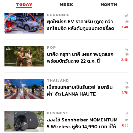
นักศึกษาฝึกงานประจำกองบรรณาธิการ ​​THE
STANDARD WEALTH
TODAY
WEEK
MONTH
ECONOMIC
ยุคใหม่รถ EV ราคาเริ่ม (ถูก) กว่า
3.4K
รถไฮบริด หลังต้นทุนแบตเตอรี่ลด
ลง - จีนแห่บุกตลาดเกิดใหม่
POP
นาคี๓ ครุฑา นาคี เผยภาพชุดแรก
2.4K
พร้อมปักวันฉาย 22 ต.ค. นี้
THAILAND
เมื่อถนนกลายเป็นรันเวย์ ‘แยกริน
1.7K
คำ’ จัด LANNA HAUTE
COUTURE กลางสายฝน
BUSINESS
ลองใช้ Sennheiser MOMENTUM
633
5 Wireless หูฟัง 14,990 บาท ที่ให้