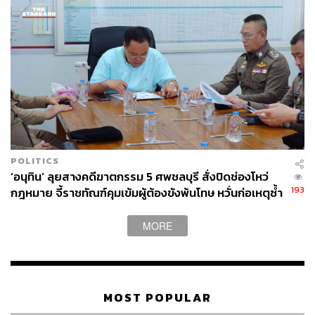
TAGS:
อาหาร
เศรษฐกิจ
Russia
Ukraine
ไอศกรีม
วิกฤตรัสเซีย vs ยูเครน
เศรษฐกิจถดถอย
POLITICS
‘อนุทิน’ ลุยสางคดีฆาตกรรม 5 ศพชลบุรี สั่งปิดช่องโหว่
193
กฎหมาย จี้ราชทัณฑ์คุมเข้มผู้ต้องขังพ้นโทษ หวั่นก่อเหตุซ้ำ
รอย
MORE
73
ABOUT THE AUTHOR
MOST POPULAR
อรุณ เหล่าสิล