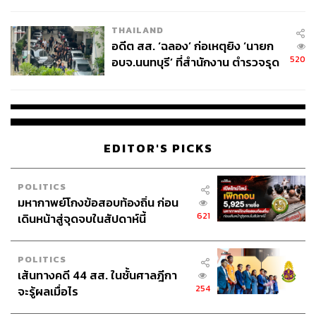
ผู้ใช้ถอดเปลี่ยนแบตเองได้ ก่อนกฎ
EU บังคับปีหน้า
THAILAND
อดีต สส. ‘ฉลอง’ ก่อเหตุยิง ‘นายก
520
อบจ.นนทบุรี’ ที่สำนักงาน ตำรวจรุด
ลงพื้นที่
EDITOR'S PICKS
POLITICS
มหากาพย์โกงข้อสอบท้องถิ่น ก่อน
621
เดินหน้าสู่จุดจบในสัปดาห์นี้
POLITICS
เส้นทางคดี 44 สส. ในชั้นศาลฎีกา
254
จะรู้ผลเมื่อไร