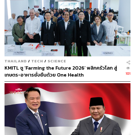
สดสูงขึ้นและส่งผลกระทบต่อความต้องการของผัก โดย “ผัก
สดมีราคาแพงกว่าปีที่แล้วมาก ส่งผลให้ยอดขายสดตกต่ำ”
เฮย์สกล่าว
Emilie Vanpoperinghe ผู้ก่อตั้ง Oddbox ซึ่งเป็นบริษัทอาหาร
ในอังกฤษที่ให้บริการผักรูปทรงแปลกๆ ให้กับลูกค้า บอกกับ
Insider ว่าในช่วงเวลาที่เงินเฟ้อสูง ผักมักจะเป็นสินค้าชิ้นแรก
ที่ถูกทิ้งไว้เบื้องหลัง
THAILAND
/
TECH
/
SCIENCE
KMITL ชู ‘Farming the Future 2026’ พลิกครัวโลก สู่
“เมื่อมีแรงกดดันต่อค่าครองชีพ ผู้คนเปลี่ยนจากผักและผลไม้
101
เกษตร-อาหารยั่งยืนด้วย One Health
ไปเป็นอาหารที่มีพลังงานมากขึ้น” ผู้ก่อตั้ง Oddbox กล่าว
“ผลิตภัณฑ์สดใหม่จะต้องทนทุกข์จากสภาวะเงินเฟ้อ เพราะ
คนไม่สามารถซื้ออาหารรักสุขภาพเหล่านี้ได้เมื่อมองย้อน
กลับไปที่ค่าครองชีพ”
แม้ว่านั่นอาจหมายถึงการกินมังสวิรัติที่น้อยลง แต่เฮย์สจาก
Harris and Hayes กล่าวว่า ‘ลัทธิยืดหยุ่น’ เพิ่มขึ้น เทรนด์ของ
การกินเนื้อสัตว์เพียงเล็กน้อยซึ่งได้เพิ่มขึ้นอย่างรวดเร็วในช่วง