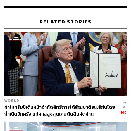
ทั้งนี้ บทความจาก Time ในปี 2010 รายงานว่าผู้ขายไอศกรีม
บางส่วนเห็นยอดขายเพิ่มขึ้น 25% ระหว่างปี 2009 และ 2010
RELATED STORIES
ขณะที่สตีลยังกล่าวอีกว่าด้วยเงินเฟ้อที่พุ่งสูงขึ้น ผู้คนจะออก
ไปร้านอาหารน้อยลงและเลือกความสะดวกสบายที่บ้านแทน
อเล็กซ์ เฮย์ส ผู้ร่วมก่อตั้งบริษัท Harris and Hayes ที่ปรึกษา
ด้านอาหารและเครื่องดื่มในสหราชอาณาจักร เห็นพ้องกัน
ว่าการซื้ออาหารที่สะดวกสบายจะเพิ่มขึ้น ซึ่งมาจากเหตุผล
ทางจิตวิทยาที่เรียกว่า ‘ความเหนื่อยล้าจากรสชาติ’
“ความเหนื่อยล้าของรสชาติเป็นทฤษฎีที่ว่าในเวลาที่ยาก
ลำบาก ผู้คนจะมองหารสชาติที่เรียบง่ายและใช้พลังงานที่
น้อยกว่าในการประมวลผล” เฮย์สกล่าว “สิ่งนี้ช่วยอธิบายได้
WORLD
ว่าทำไมยอดขายอาหารเพื่อสุขภาพถึงเพิ่มขึ้นสวนทางกับ
ทำไมทรัมป์เดินหน้าจำกัดสิทธิการได้สัญชาติอเมริกันโดย
สภาวะถดถอยของเศรษฐกิจ”
160
กำเนิดอีกครั้ง แม้ศาลสูงสุดเคยตัดสินคัดค้าน
การกินอาหารแบบเรียบง่ายที่แพร่หลายมากขึ้นมาพร้อมกับ
ราคาของการรักสุขภาพ โดยเฉพาะอย่างยิ่งเมื่อราคาอาหาร