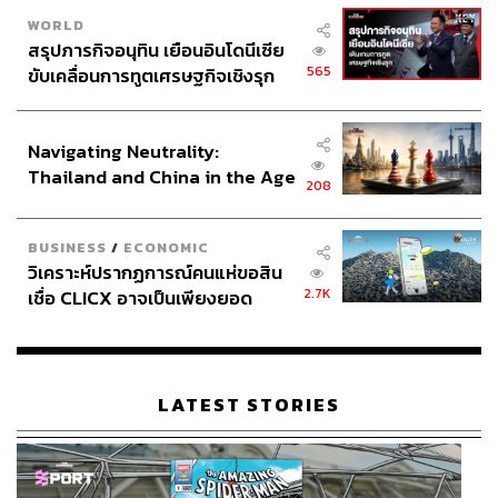
WORLD
สรุปภารกิจอนุทิน เยือนอินโดนีเซีย
565
ขับเคลื่อนการทูตเศรษฐกิจเชิงรุก
ประกาศหุ้นส่วนยุทธศาสตร์ไทย –
อินโดนีเซีย
Navigating Neutrality:
Thailand and China in the Age
208
of a New Global Order
BUSINESS
/
ECONOMIC
วิเคราะห์ปรากฏการณ์คนแห่ขอสิน
2.7K
เชื่อ CLICX อาจเป็นเพียงยอด
ภูเขาน้ำแข็ง ของปัญหาหนี้ครัว
เรือนไทยที่ถูกซุกไว้
LATEST STORIES