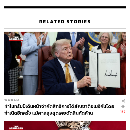
ยุโรป เพราะได้รับผลกระทบจากสงครามโดยตรงจนไม่อาจ
หลีกเลี่ยงภาวะเศรษฐกิจถดถอยได้ ซึ่งเฟรเซอร์สคาดหวัง
ให้การคาดการณ์ดังกล่าวของตนเองไม่ถูกต้อง ขณะที่
RELATED STORIES
สถานการณ์เศรษฐกิจในภูมิภาคเอเชียดูจะมีหนทางรอด
มากกว่าประเทศต่างๆ ในภูมิภาคอื่น
อย่างไรก็ตาม ประเด็นปัญหาที่น่าวิตกมากที่สุดคือเรื่องของ
ราคาอาหารที่อาจเป็นจุดพลิกผันที่ยากจะคาดเดา เพราะเมื่อ
ผู้คนหิวโหยย่อมทำให้เกิดเหตุที่คาดไม่ถึงได้ โดยเบื้องต้นมี
การประเมินว่าราคาอาหารที่แพงขึ้น บวกกับซัพพลายอาหาร
ที่ลดลงจนทำให้อาหารเข้าถึงได้ยาก ทำให้มีผู้คนหิวโหยมาก
ถึง 1,500 ล้านคนทั่วโลก
คริสตาลินา จอร์เจียวา ผู้อำนวยการกองทุนการเงินระหว่าง
WORLD
ประเทศ (IMF) กล่าวว่า แนวโน้มเศรษฐกิจโลกในเวลานี้ค่อน
ทำไมทรัมป์เดินหน้าจำกัดสิทธิการได้สัญชาติอเมริกันโดย
ข้างมืดมน เพราะมีหลายวิกฤตเกิดขึ้นพร้อมกัน ไม่ว่าจะเป็น
157
กำเนิดอีกครั้ง แม้ศาลสูงสุดเคยตัดสินคัดค้าน
สงครามรัสเซีย-ยูเครน ภาวะการเงินที่ตึงตัวขาดสภาพคล่อง
การแข็งค่าของสกุลเงินดอลลาร์ และการชะลอการเติบโต
ของจีน