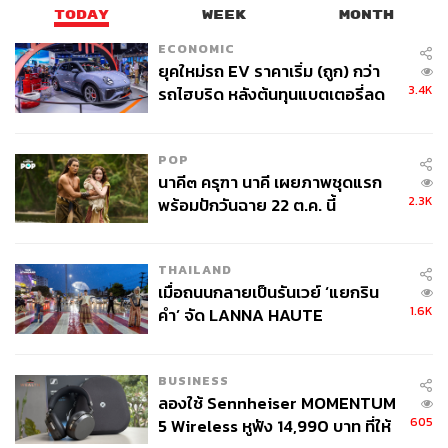
TODAY
WEEK
MONTH
จ่ายในอุตสาหกรรมบริการ ย่อมหมายความว่ามีโอกาสสูงที่
จะเกิดภาวะเศรษฐกิจถดถอยในยุโรป
ECONOMIC
ยุคใหม่รถ EV ราคาเริ่ม (ถูก) กว่า
3.4K
รถไฮบริด หลังต้นทุนแบตเตอรี่ลด
อ้างอิง:
ลง - จีนแห่บุกตลาดเกิดใหม่
https://www.cnbc.com/2022/05/26/davos-financiers-
met-up-in-the-swiss-alps-and-the-mood-was-terrible.
POP
html
นาคี๓ ครุฑา นาคี เผยภาพชุดแรก
2.3K
พร้อมปักวันฉาย 22 ต.ค. นี้
THAILAND
ช่องทางติดตาม
THE STANDARD WEALTH
เมื่อถนนกลายเป็นรันเวย์ ‘แยกริน
1.6K
Twitter:
twitter.com/standard_wealth
คำ’ จัด LANNA HAUTE
COUTURE กลางสายฝน
Instagram:
instagram.com/thestandardwealth
Official Line
คลิก
https://lin.ee/xfPbXUP
BUSINESS
ลองใช้ Sennheiser MOMENTUM
605
5 Wireless หูฟัง 14,990 บาท ที่ให้
สามารถติดตาม THE STANDARD WEALTH