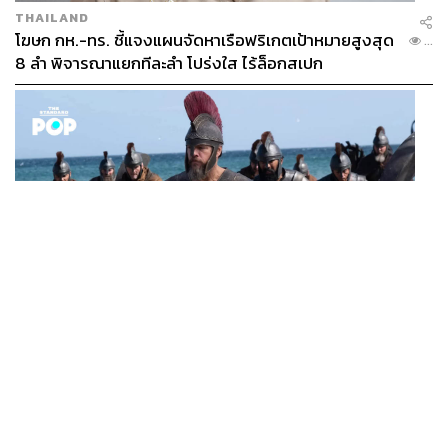
THAILAND
โฆษก กห.-ทร. ชี้แจงแผนจัดหาเรือฟริเกตเป้าหมายสูงสุด
...
8 ลำ พิจารณาแยกทีละลำ โปร่งใส ไร้ล็อกสเปก
FILM
The Odyssey กวาดรายได้ทั่วโลกทะลุ 1 พันล้านดอลลาร์
...
แล้ว