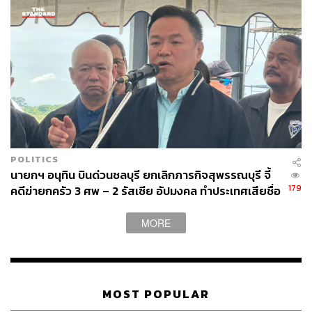
รุกรานยูเครนของรัสเซีย โดยเฉพาะยุโรป จากเดิมที่ต้อง
เติบโตในปีนี้ได้ 4% แต่สงครามทำให้เศรษฐกิจยุโรปปีนี้โต
เพียง 2.7%
อย่างไรก็ตาม เปาโล เจนจิโลนี คณะกรรมาธิการยุโรปด้าน
เศรษฐกิจ มองว่า ยุโรปยังมีโอกาสที่หลีกหนีภาวะถดถอย
เพราะหลายประเทศในยุโรปสามารถฟื้นตัวได้ดีจากโควิด ดัง
นั้นหัวใจสำคัญก็คือ แนวทางการบริหารในช่วงเปลี่ยนผ่านที่
จะช่วยให้ยุโรปเลี่ยงภาวะเศรษฐกิจถดถอยได้
POLITICS
นายกฯ อนุทิน บินด่วนชลบุรี ยกเลิกภารกิจสุพรรณบุรี จี้
กระนั้น บรรดาประธานเจ้าหน้าที่บริหาร (ซีอีโอ) ในบริษัทชั้น
179
คดีฆ่ายกครัว 3 ศพ – 2 รัสเซีย อัปมงคล ทำประเทศเสียชื่อ
นำของยุโรปกลับเห็นต่างออกไป และมองในแง่ลบมากกว่าแง่
เสียง
ดี เช่น โธมัส บูเบิร์ล ซีอีโอของ AXA ที่ระบุว่า ความเสี่ยงของ
MORE
ภาวะถดถอยในยุโรปนั้น ‘สูงกว่า’ ในสหรัฐอเมริกามาก และ
สภาพเศรษฐกิจสำหรับยุโรปเป็นโจทย์ที่แก้ได้ยากมากขึ้น
ด้าน มาร์คัส สไตล์แมนน์ ซีอีโอของ Covestro กล่าวว่า
MOST POPULAR
สภาพแวดล้อมที่เงินยังเฟ้อและความเชื่อมั่นของผู้บริโภคที่
ลดลง ในช่วงเวลาที่ผู้คนมักต้องการกลับไปท่องเที่ยวและใช้