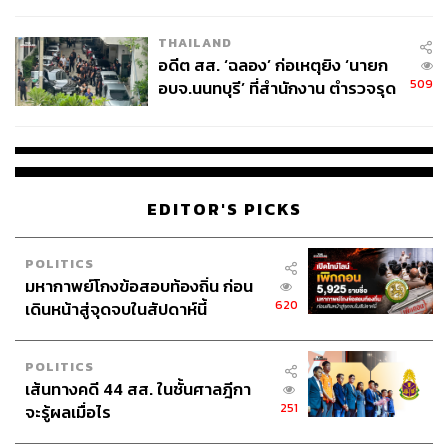
ผู้ใช้ถอดเปลี่ยนแบตเองได้ ก่อนกฎ
ผ่านแอปพลิเคชันต่างๆ ที่คุณสะดวกหรือใช้งานอยู่แล้วได้เลย
EU บังคับปีหน้า
THAILAND
อดีต สส. ‘ฉลอง’ ก่อเหตุยิง ‘นายก
509
อบจ.นนทบุรี’ ที่สำนักงาน ตำรวจรุด
ลงพื้นที่
TAGS:
Zero-COVID
วิกฤตรัสเซีย vs ยูเครน
Russia
Ukraine
เงินเฟ้อ
เศรษฐกิจโลก
Supply Chain
EDITOR'S PICKS
POLITICS
มหากาพย์โกงข้อสอบท้องถิ่น ก่อน
620
เดินหน้าสู่จุดจบในสัปดาห์นี้
61
POLITICS
เส้นทางคดี 44 สส. ในชั้นศาลฎีกา
251
จะรู้ผลเมื่อไร
ABOUT THE AUTHOR
THE STANDARD WEALTH