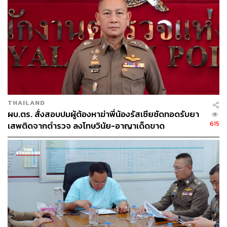
จอร์เจียวากล่าวว่า เหตุปัจจัยทั้งหมดที่กล่าวมาทำให้เกิด
ภาวะช็อกในราคาของสินค้าโภคภัณฑ์ทั้งหลาย โดยเฉพาะ
ราคาอาหาร ซึ่งเป็นสิ่งที่ทุกฝ่ายต้องให้ความใส่ใจ เพราะ
ราคาสินค้าโภคภัณฑ์อื่นๆ เช่น น้ำมัน มีโอกาสที่จะปรับตัว
ลดลงตามกลไกตลาด แต่ราคาอาหารมีแต่จะปรับขึ้น เพราะ
อาหารเป็นสิ่งที่คนต้องกินทุกวัน ซึ่งประเด็นด้านอาหารที่น่า
ห่วงมากที่สุดคือโอกาสในการเข้าถึงอาหารคุณภาพดี ราคา
THAILAND
ไม่แพง เริ่มมีน้อยลงเรื่อยๆ
ผบ.ตร. สั่งสอบปมผู้ต้องหาฆ่าพี่น้องรัสเซียซัดทอดรับยา
615
เสพติดจากตำรวจ ลงโทษวินัย-อาญาเด็ดขาด
ยิ่งไปกว่านั้นจอร์เจียวาเตือนว่า เศรษฐกิจโลกกำลังเผชิญกับ
‘การบรรจบกันของภัยพิบัติ’ และ ‘การทดสอบครั้งใหญ่ที่สุด
นับตั้งแต่สงครามโลกครั้งที่ 2’ และ IMF คาดการณ์ว่า การ
เติบโตทั่วโลกจะชะลอตัวลงจาก 6.1% ในปี 2021 มาอยู่ที่
3.6% ในปี 2022
อย่างไรก็ตาม ในมุมมองของจอร์เจียวา เศรษฐกิจโลกไม่น่า
จะเผชิญภาวะถดถอย และมีเพียงบางประเทศเท่านั้นที่การฟื้น