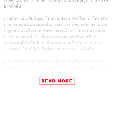
ยากทั้งสิ้น
ด้วยอัตราเงินเฟ้อที่พุ่งสูงในหลายประเทศทั่วโลก ทำให้ราคา
อาหารและพลังงานแพงขึ้นอย่างรวดเร็ว ขณะที่สงครามและ
ปัญหาคอขวดในระบบซัพพลายเชนโลกยังไม่คลี่คลาย และ
การระบาดของโควิด ที่แม้จะไม่รุนแรงเท่าปีแรกที่มีการ
ระบาด แต่ก็ยังเป็นปัญหาบั่นทอนความเชื่อมั่น และหลาย
ประเทศทั่วโลกก็ยังไม่ฟื้นตัวจากผลกระทบของโควิด
แนวโน้มทิศทางเศรษฐกิจโลกข้างต้นทำให้บรรดาธนาคาร
กลางต่างๆ ทั่วโลกจำต้องเร่งปรับขึ้นอัตราดอกเบี้ย ยกระดับ
นโยบายการเงินให้เข้มงวด รัดกุม โดยไม่ทำให้เศรษฐกิจ
ถดถอย ซึ่งข้อมูลล่าสุดบ่งชี้ว่า การปรับขึ้นของราคาสินค้า
READ MORE
และบริการได้เริ่มรั่วไหลเข้าสู่เศรษฐกิจพื้นฐาน ก่อให้เกิด
ความเสี่ยงต่อการเติบโตทั่วโลก
ทั้งนี้ จอร์จ โซรอส มหาเศรษฐีการเงินฝ่ายเสรีนิยม ได้แสดง
ความเห็นกระตุ้นให้ประธานาธิบดี สีจิ้นผิง ปรับเปลี่ยน