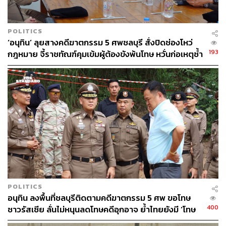
ตัวจากโควิดยังคงเปราะบางที่จะต้องเผชิญกับภาวะดังกล่าว
ขณะเดียวกัน ด้วยความใกล้ชิดของยุโรปกับสงครามความ
POLITICS
ขัดแย้งในยูเครน บวกกับการพึ่งพาการนำเข้าพลังงานของ
‘อนุทิน’ ลุยสางคดีฆาตกรรม 5 ศพชลบุรี สั่งปิดช่องโหว่
รัสเซียมากเกินไป พร้อมกับราคาอาหารและพลังงานที่พุ่งสูง
193
กฎหมาย จี้ราชทัณฑ์คุมเข้มผู้ต้องขังพ้นโทษ หวั่นก่อเหตุซ้ำ
ขึ้น รวมทั้งอุปทานทั่วโลกจากการล็อกดาวน์ของจีน ทำให้นัก
รอย
เศรษฐศาสตร์ปรับลดการคาดการณ์การเติบโตของยูโรโซน
อย่างมากในช่วงเดือนที่ผ่านมา
ทั้งนี้ อัตราเงินเฟ้อของยูโรโซนแตะระดับสูงสุดเป็น
ประวัติการณ์ติดต่อกันต่อเนื่องเป็นเดือนที่หกในเดือนเมษายน
ที่ผ่านมา โดยดัชนีราคาผู้บริโภค (มาตรวัดเงินเฟ้อ) ได้ปรับตัว
เพิ่มขึ้นทุบสถิติที่ 7.5% สร้างแรงกดดันให้ธนาคารกลางยุโรป
(ECB) เริ่มปรับขึ้นอัตราดอกเบี้ย จนประธาน ECB ต้องออก
มาส่งสัญญาณว่า ECB เตรียมพร้อมขึ้นดอกเบี้ยนโยบายใน
การประชุมเดือนกรกฎาคม
POLITICS
อนุทิน ลงพื้นที่ชลบุรีติดตามคดีฆาตกรรม 5 ศพ ขอโทษ
400
ชาวรัสเซีย ลั่นไม่หนุนลดโทษคดีอุกอาจ ย้ำไทยยังมี ‘โทษ
วัลดิส ดอมบรอสกี รองประธานบริหารคณะกรรมาธิการ
ประหาร’
ยุโรป กล่าวว่า ทั่วโลกเริ่มมองเห็นผลที่ตามมาของการ