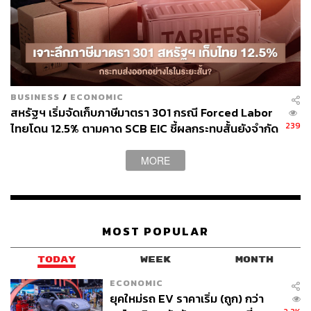
BUSINESS
/
ECONOMIC
สหรัฐฯ เริ่มจัดเก็บภาษีมาตรา 301 กรณี Forced Labor
239
ไทยโดน 12.5% ตามคาด SCB EIC ชี้ผลกระทบสั้นยังจำกัด
แม้ส่งออก มิ.ย. โตแรง 20.8% แต่นำเข้าพุ่งดันดุลการค้า
ขาดดุลหนัก
MORE
MOST POPULAR
TODAY
WEEK
MONTH
ECONOMIC
ยุคใหม่รถ EV ราคาเริ่ม (ถูก) กว่า