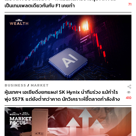
71
เป็นเทมเพลตเดียวกันกับ F1 เคยทำ
สำนักข่าวเศรษฐกิจ ธุรกิจ และการลงทุน โดย
ทีมข่าว THE STANDARD
BUSINESS
/
MARKET
หุ้นเทคฯ เอเชียดิ่งยกแผง! SK Hynix นำทีมร่วง แม้กำไร
410
พุ่ง 557% แต่ยังต่ำกว่าคาด นักวิเคราะห์ชี้ตลาดกำลังล้าง
‘ฟองสบู่’ AI