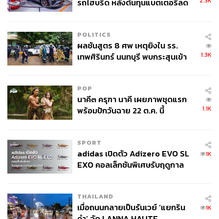
2.3K
รถไฮบริด หลังต้นทุนแบตเตอรี่ลด
ลง - จีนแห่บุกตลาดเกิดใหม่
POLITICS
ผลชันสูตร 8 ศพ เหตุยิงใน รร.
1.3K
เทพศิรินทร์ นนทบุรี พบกระสุนเข้า
จุดสำคัญ ‘ศีรษะ-หน้าอก’ ครูถูกยิง
4 นัด จากระยะไกล
POP
นาคี๓ ครุฑา นาคี เผยภาพชุดแรก
1.1K
พร้อมปักวันฉาย 22 ต.ค. นี้
SPORT
adidas เปิดตัว Adizero EVO SL
1K
EXO คอลเล็กชันพิเศษรับฤดูกาล
College Football
THAILAND
เมื่อถนนกลายเป็นรันเวย์ ‘แยกริน
1K
คำ’ จัด LANNA HAUTE