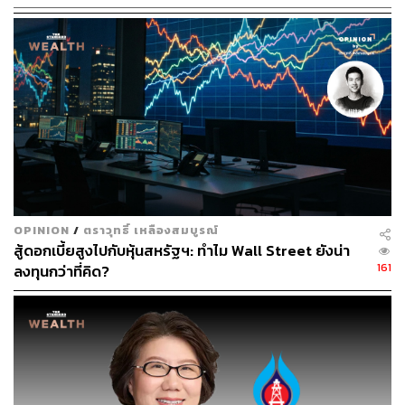
ในสองประเทศนี้จะช่วยขับเคลื่อนให้ปริมาณการขายของ
PTTEP เติบโต
นอกจากนี้ บริษัทย่อยในมาเลเซียได้รายงานค้นพบแหล่งก๊าซ
ขนาดใหญ่ซึ่งเป็นหลุมสำรวจแรกของโครงการซาราวัก
SK410B และจะเจาะหลุมประเมินผลเพื่อประเมินศักยภาพ
เพิ่มเติม และคาดว่าจะสามารถผลิตก๊าซครั้งแรกได้ในปี 2568
ข้อมูลเพิ่มเติม:
BOE/D (Barrels of Oil Equivalent per Day) คือ อัตรา
การผลิตน้ำมันที่ผลิตได้ต่อวันในหน่วยบาร์เรลต่อวัน
OPINION
/
ตราวุทธิ์ เหลืองสมบูรณ์
MMBtu (One Million British Thermal Unit) คือ หน่วยที่
สู้ดอกเบี้ยสูงไปกับหุ้นสหรัฐฯ: ทำไม Wall Street ยังน่า
ใช้วัดก๊าซธรรมชาติ
161
ลงทุนกว่าที่คิด?
พิสูจน์อักษร: วรรษมล สิงหโกมล
สามารถติดตาม THE STANDARD WEALTH
ผ่านแอปพลิเคชันต่างๆ ที่คุณสะดวกหรือใช้งานอยู่แล้วได้เลย