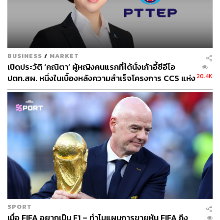
BUSINESS
/
MARKET
TAGS:
หุ้น
PTTEP
SCBS Wealth Research
เปิดประวัติ ‘คณิตา’ ผู้หญิงคนแรกที่ได้นั่งเก้าอี้ซีอีโอ
บริษัท ปตท.สำรวจและผลิตปิโตรเลียม จำกัด (มหาชน)
20.4K
ปตท.สผ. หนึ่งในเบื้องหลังความสำเร็จโครงการ CCS แห่ง
Market Focus
แรกของประเทศไทย
46
ABOUT THE AUTHOR
SPORT
เมื่อ FIFA อยากเป็น F1 – ทำไมแผนการขายหุ้น FIFA ถึง
THE STANDARD WEALTH