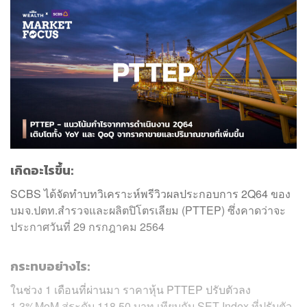
เกิดอะไรขึ้น:
SCBS ได้จัดทำบทวิเคราะห์พรีวิวผลประกอบการ 2Q64 ของ
บมจ.ปตท.สำรวจและผลิตปิโตรเลียม (PTTEP) ซึ่งคาดว่าจะ
ประกาศวันที่ 29 กรกฎาคม 2564
กระทบอย่างไร:
ในช่วง 1 เดือนที่ผ่านมา ราคาหุ้น PTTEP ปรับตัวลง
1.3%MoM สู่ระดับ 118.50 บาท เทียบกับ SET Index ที่ปรับตัว