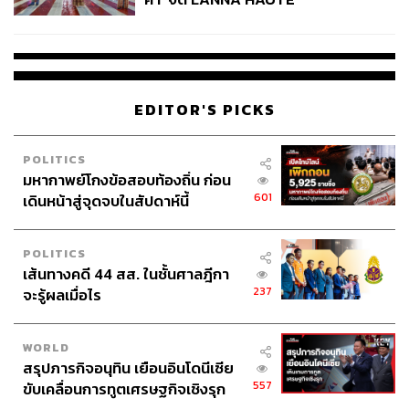
COUTURE กลางสายฝน
EDITOR'S PICKS
POLITICS
มหากาพย์โกงข้อสอบท้องถิ่น ก่อน
601
เดินหน้าสู่จุดจบในสัปดาห์นี้
POLITICS
เส้นทางคดี 44 สส. ในชั้นศาลฎีกา
237
จะรู้ผลเมื่อไร
WORLD
สรุปภารกิจอนุทิน เยือนอินโดนีเซีย
557
ขับเคลื่อนการทูตเศรษฐกิจเชิงรุก