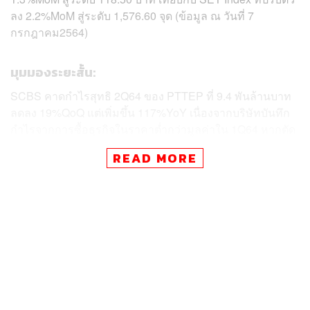
ลง 2.2%MoM สู่ระดับ 1,576.60 จุด (ข้อมูล ณ วันที่ 7
กรกฎาคม2564)
มุมมองระยะสั้น:
SCBS คาดกำไรสุทธิ 2Q64 ของ PTTEP ที่ 9.4 พันล้านบาท
ลดลง 19%QoQ แต่เพิ่มขึ้น 117%YoY เนื่องจากบริษัทบันทึก
กำไรจากการซื้อธุรกิจในราคาต่ำกว่ามูลค่าใน 1Q64 หากตัด
รายได้ดังกล่าวออกไป กำไรจากการดำเนินงานจะเพิ่มขึ้น
READ MORE
182%YoY และ 35%QoQ โดยได้รับการสนับสนุนปริมาณ
การขายที่ทำสถิติสูงสุดที่ 434kBOE/D จากโครงการ Sabah
H ในมาเลเซีย ซึ่งเริ่มดำเนินการในเดือนกุมภาพันธ์ และ
โครงการ Oman Block 61 ซึ่ง PTTEP เข้าซื้อหุ้นเสร็จในช่วง
ปลายเดือนมีนาคม ซึ่ง 2 โครงการนี้คิดเป็น 90% ของปริมาณ
การขายส่วนเพิ่มจาก 1Q64
ขณะที่ปริมาณการขายก๊าซของโครงการที่ดำเนินงานแล้ว
ในไทยยังคงแข็งแกร่ง เนื่องจาก บมจ.ปตท. (PTT) เรียกรับ