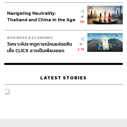
ประกาศหุ้นส่วนยุทธศาสตร์ไทย –
อินโดนีเซีย
Navigating Neutrality:
Thailand and China in the Age
191
of a New Global Order
BUSINESS
/
ECONOMIC
วิเคราะห์ปรากฏการณ์คนแห่ขอสิน
2.7K
เชื่อ CLICX อาจเป็นเพียงยอด
ภูเขาน้ำแข็ง ของปัญหาหนี้ครัว
เรือนไทยที่ถูกซุกไว้
LATEST STORIES