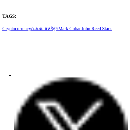
TAGS:
Cryptocurrency
ก.ล.ต. สหรัฐฯ
Mark Cuban
John Reed Stark