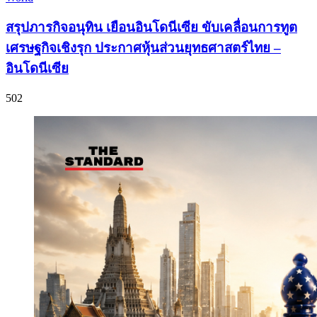
สรุปภารกิจอนุทิน เยือนอินโดนีเซีย ขับเคลื่อนการทูต
เศรษฐกิจเชิงรุก ประกาศหุ้นส่วนยุทธศาสตร์ไทย –
อินโดนีเซีย
502