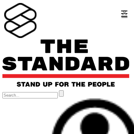
×
×
×
☰