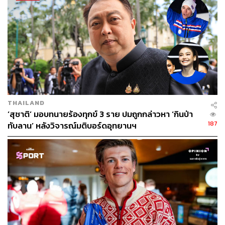
THAILAND
‘สุชาติ’ มอบทนายร้องทุกข์ 3 ราย ปมถูกกล่าวหา ‘กินป่า
187
ทับลาน’ หลังวิจารณ์มติบอร์ดอุทยานฯ