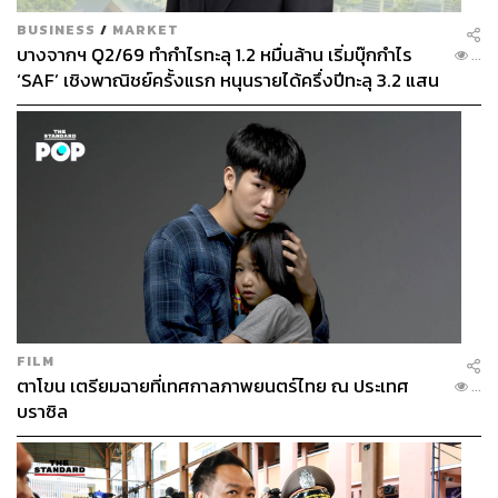
BUSINESS
/
MARKET
บางจากฯ Q2/69 ทำกำไรทะลุ 1.2 หมื่นล้าน เริ่มบุ๊กกำไร
...
‘SAF’ เชิงพาณิชย์ครั้งแรก หนุนรายได้ครึ่งปีทะลุ 3.2 แสน
ล้าน
FILM
ตาโขน เตรียมฉายที่เทศกาลภาพยนตร์ไทย ณ ประเทศ
...
บราซิล