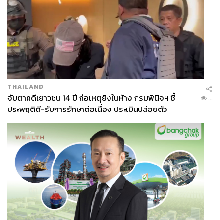
THAILAND
จับตาคดีเยาวชน 14 ปี ก่อเหตุยิงในห้าง กรมพินิจฯ ชี้
...
ประพฤติดี-รับการรักษาต่อเนื่อง ประเมินปล่อยตัว