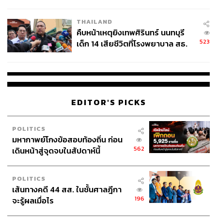
สอบปมขโมยปืนปู่ก่อเหตุ
THAILAND
คืบหน้าเหตุยิงเทพศิรินทร์ นนทบุรี
523
เด็ก 14 เสียชีวิตที่โรงพยาบาล สธ.
ยืนยันครูเสียชีวิต 5 ราย เจ็บ 22
ราย
EDITOR'S PICKS
POLITICS
มหากาพย์โกงข้อสอบท้องถิ่น ก่อน
562
เดินหน้าสู่จุดจบในสัปดาห์นี้
POLITICS
เส้นทางคดี 44 สส. ในชั้นศาลฎีกา
196
จะรู้ผลเมื่อไร