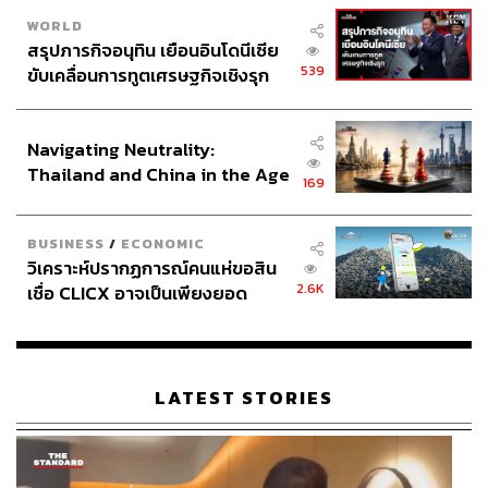
WORLD
สรุปภารกิจอนุทิน เยือนอินโดนีเซีย
539
ขับเคลื่อนการทูตเศรษฐกิจเชิงรุก
ประกาศหุ้นส่วนยุทธศาสตร์ไทย –
อินโดนีเซีย
Navigating Neutrality:
Thailand and China in the Age
169
of a New Global Order
BUSINESS
/
ECONOMIC
วิเคราะห์ปรากฏการณ์คนแห่ขอสิน
2.6K
เชื่อ CLICX อาจเป็นเพียงยอด
ภูเขาน้ำแข็ง ของปัญหาหนี้ครัว
เรือนไทยที่ถูกซุกไว้
LATEST STORIES