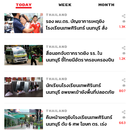
TODAY
WEEK
MONTH
THAILAND
รอง ผบ.ตร. บัญชาการเหตุยิง
1.3K
โรงเรียนเทพศิรินทร์ นนทบุรี สั่ง
ค้นหา 2 รอบยืนยันไร้คนติดค้าง พบ
ศพปู่-ย่าที่บ้านพักผู้ก่อเหตุ
THAILAND
สื่อนอกจับตากราดยิง รร. ใน
1.2K
นนทบุรี ชี้ไทยมีอัตราครอบครองปืน
สูงในระดับต้นของภูมิภาค
THAILAND
นักเรียนโรงเรียนเทพศิรินทร์
807
นนทบุรี อพยพเข้ายังพื้นที่ปลอดภัย
ชั่วคราว หลังเหตุใช้อาวุธปืนภายใน
โรงเรียนคลี่คลาย
THAILAND
คืบหน้าเหตุยิงโรงเรียนเทพศิรินทร์
663
นนทบุรี ดับ 6 ศพ โฆษก ตร. เร่ง