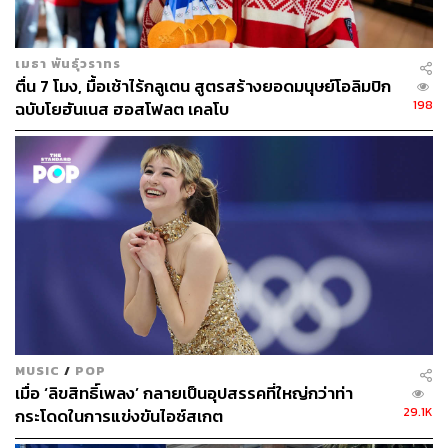
เมธา พันธุ์วราทร
ตื่น 7 โมง, มื้อเช้าไร้กลูเตน สูตรสร้างยอดมนุษย์โอลิมปิก
198
ฉบับโยฮันเนส ฮอสโฟลต เคลโบ
MUSIC
/
POP
เมื่อ ‘ลิขสิทธิ์เพลง’ กลายเป็นอุปสรรคที่ใหญ่กว่าท่า
29.1K
กระโดดในการแข่งขันไอซ์สเกต