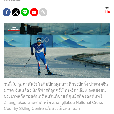
110
วันนี้ (8 กุมภาพันธ์) โอลิมปิกฤดูหนาวที่กรุงปักกิ่ง ประเทศจีน
มรรค จันเหลือง นักกีฬาสกีลูกครึ่งไทย-อิตาเลียน ลงแข่งขัน
ประเภท
สกีครอสคันทรี สปรินต์ชาย ที่ศูนย์สกีครอสคันทรี
Zhangjiakou แห่งชาติ หรือ Zhangjiakou National Cross-
Country Skiing Centre เมื่อช่วงเย็นที่ผ่านมา