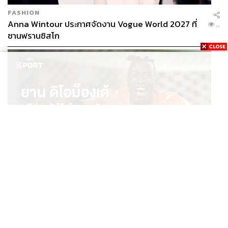
FASHION
Anna Wintour ประกาศจัดงาน Vogue World 2027 ที่
...
ซานฟรานซิสโก
SPORT
ยาน ดิโอม็องเด้ 2 ปีก่อนยังไร้สโมสรอาชีพ สู่นักเตะค่าตัว
...
125 ล้านยูโร กับคำสัญญาถึงน้องสาวผู้ล่วงลับ