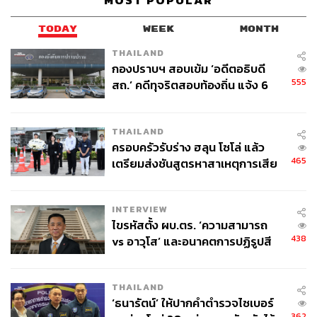
MOST POPULAR
TODAY
WEEK
MONTH
THAILAND
กองปราบฯ สอบเข้ม ‘อดีตอธิบดี
555
สถ.’ คดีทุจริตสอบท้องถิ่น แจ้ง 6
ข้อหาหนัก จ่อชง ป.ป.ช. 12 ส.ค. นี้
THAILAND
ครอบครัวรับร่าง ฮลุน โซโล่ แล้ว
465
เตรียมส่งชันสูตรหาสาเหตุการเสีย
ชีวิต
INTERVIEW
ไขรหัสตั้ง ผบ.ตร. ‘ความสามารถ
438
vs อาวุโส’ และอนาคตการปฏิรูปสี
กากี กับ พล.ต.อ. เอก อังสนานนท์
THAILAND
‘ธนารัตน์’ ให้ปากคำตำรวจไซเบอร์
362