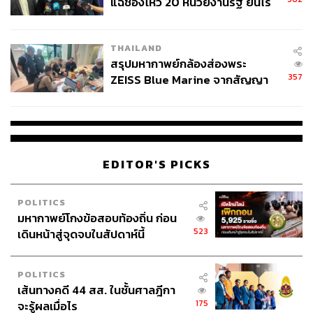
แฉช่องโหว่ 20 หน่วยงานรัฐ ยันไร้
นัยทางการเมือง
THAILAND
สรุปมหากาพย์กล้องส่องพระ
357
ZEISS Blue Marine จากสัญญา
ผลิต 8.3 ล้าน สู่ข้อพิพาท ‘มา
เวลล์ฯ’ ฟ้อง ‘โทน บางแค’ ผิดนัด
จ่ายหนี้-แอบระบุแบรนด์
EDITOR'S PICKS
POLITICS
มหากาพย์โกงข้อสอบท้องถิ่น ก่อน
523
เดินหน้าสู่จุดจบในสัปดาห์นี้
POLITICS
เส้นทางคดี 44 สส. ในชั้นศาลฎีกา
175
จะรู้ผลเมื่อไร