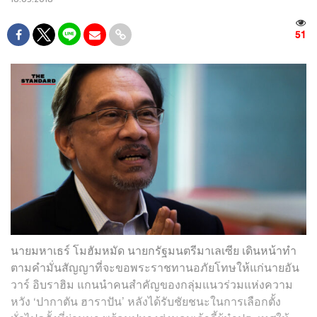
51
นายมหาเธร์ โมฮัมหมัด นายกรัฐมนตรีมาเลเซีย เดินหน้าทำ
ตามคำมั่นสัญญาที่จะขอพระราชทานอภัยโทษให้แก่นายอัน
วาร์ อิบราฮิม แกนนำคนสำคัญของกลุ่มแนวร่วมแห่งความ
หวัง ‘ปากาตัน ฮาราปัน’ หลังได้รับชัยชนะในการเลือกตั้ง