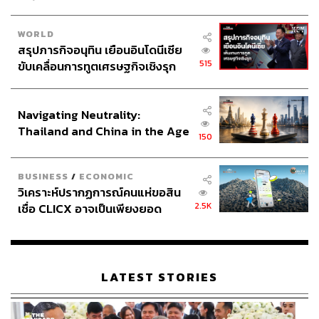
WORLD
สรุปภารกิจอนุทิน เยือนอินโดนีเซีย
515
ขับเคลื่อนการทูตเศรษฐกิจเชิงรุก
ประกาศหุ้นส่วนยุทธศาสตร์ไทย –
อินโดนีเซีย
Navigating Neutrality:
Thailand and China in the Age
150
of a New Global Order
BUSINESS
/
ECONOMIC
วิเคราะห์ปรากฏการณ์คนแห่ขอสิน
2.5K
เชื่อ CLICX อาจเป็นเพียงยอด
ภูเขาน้ำแข็ง ของปัญหาหนี้ครัว
เรือนไทยที่ถูกซุกไว้
LATEST STORIES