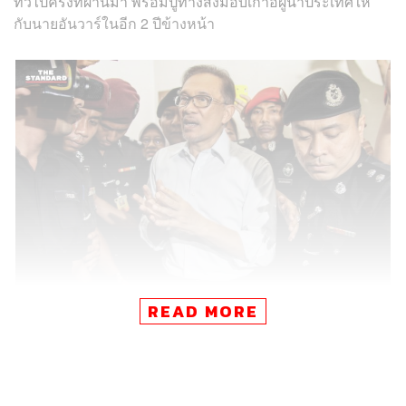
ทั่วไปครั้งที่ผ่านมา พร้อมปูทางส่งมอบเก้าอี้ผู้นำประเทศให้
กับนายอันวาร์ในอีก 2 ปีข้างหน้า
READ MORE
ในวันนี้ประมาณ 11.30 น. ตามเวลาท้องถิ่น นายอันวาร์ อิ
บราฮิม อดีตผู้นำพรรคฝ่ายค้านคนสำคัญของมาเลเซียผู้ตก
เป็นผู้ต้องหาคดีร่วมเพศกับเพศเดียวกัน ได้รับการปล่อยตัว
จากโรงพยาบาลพักฟื้นในกรุงกัวลาลัมเปอร์ เมืองหลวงของ