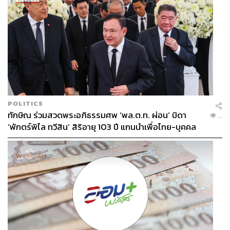
POLITICS
ทักษิณ ร่วมสวดพระอภิธรรมศพ ‘พล.ต.ท. ผ่อน’ บิดา
...
‘พักตร์พิไล ทวีสิน’ สิริอายุ 103 ปี แกนนำเพื่อไทย-บุคคล
หลากวงการร่วมอาลัย