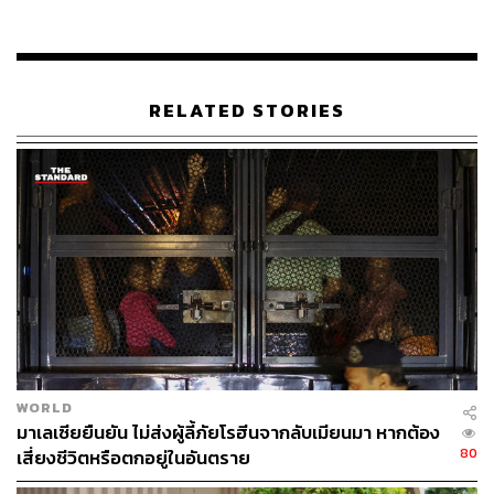
anwar-ibrahim-released-from-prison
www.abc.net.au/news/2018-05-16/anwar-ibrahim-rel
eased-from-prison/9767034
RELATED STORIES
TAGS:
Malaysia
Anwar Ibrahim
51
ABOUT THE AUTHOR
WORLD
มาเลเซียยืนยัน ไม่ส่งผู้ลี้ภัยโรฮีนจากลับเมียนมา หากต้อง
ณรงค์กร มโนจันทร์เพ็ญ
80
เสี่ยงชีวิตหรือตกอยู่ในอันตราย
Content Creator กองบรรณาธิการข่าว THE
STANDARD