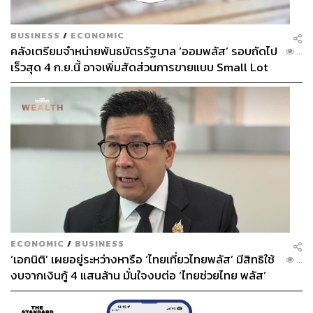
BUSINESS
/
ECONOMIC
คลังเตรียมจำหน่ายพันธบัตรรัฐบาล ‘ออมพลัส’ รอบถัดไป
...
เร็วสุด 4 ก.ย.นี้ อาจเพิ่มสัดส่วนการขายแบบ Small Lot
First มากขึ้น
ECONOMIC
/
BUSINESS
‘เอกนิติ’ เผยอยู่ระหว่างหารือ ‘ไทยเที่ยวไทยพลัส’ มีสิทธิใช้
...
งบจากเงินกู้ 4 แสนล้าน มั่นใจงบต่อ ‘ไทยช่วยไทย พลัส’
เฟส 2 มีเพียงพอ