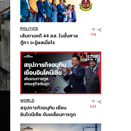
POLITICS
178
เส้นทางคดี 44 สส. ในชั้นศาล
ฎีกา จะรู้ผลเมื่อไร
WORLD
523
สรุปภารกิจอนุทิน เยือน
อินโดนีเซีย ขับเคลื่อนการทูต
เศรษฐกิจเชิงรุก ประกาศหุ้น
ส่วนยุทธศาสตร์ไทย –