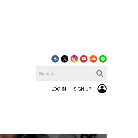
LOG IN
SIGN UP