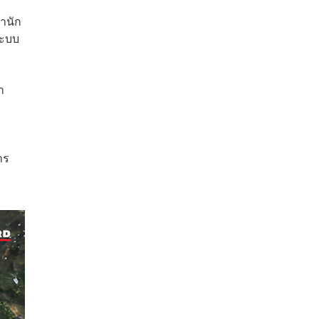
สำนัก
ระบบ
า
าร