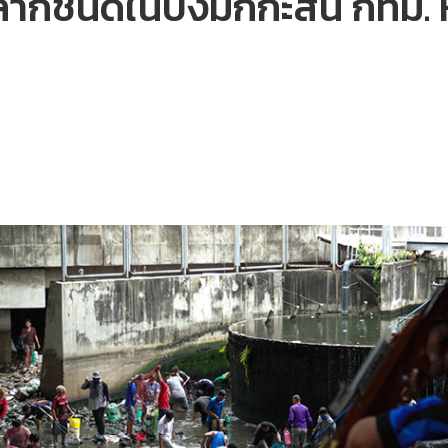
ชนิดในบึงมักกะสัน กทม. หลั