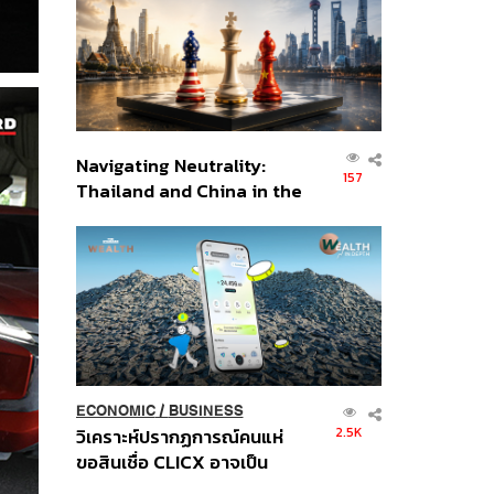
อินโดนีเซีย
Navigating Neutrality:
157
Thailand and China in the
Age of a New Global
Order
ECONOMIC
/
BUSINESS
2.5K
วิเคราะห์ปรากฏการณ์คนแห่
ขอสินเชื่อ CLICX อาจเป็น
เพียงยอดภูเขาน้ำแข็ง ของ