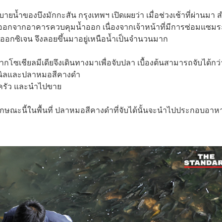
ยน้ำของบึงมักกะสัน กรุงเทพฯ เปิดเผยว่า เมื่อช่วงเช้าที่ผ่านมา 
น้ำออกจากอาคารควบคุมน้ำออก เนื่องจากเจ้าหน้าที่มีการซ่อมแซม
ออกซิเจน จึงลอยขึ้นมาอยู่เหนือน้ำเป็นจำนวนมาก
โซเชียลมีเดียจึงเดินทางมาเพื่อจับปลา เบื้องต้นสามารถจับได้กว่
งปลานิลและปลาหมอสีคางดำ
บครัว และนำไปขาย
ลักษณะนี้ในพื้นที่ ปลาหมอสีคางดำที่จับได้นั้นจะนำไปประกอบอาห