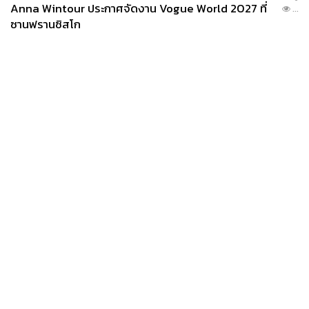
Anna Wintour ประกาศจัดงาน Vogue World 2027 ที่
...
ซานฟรานซิสโก
News
Wealth
Pop
Podcast
Video
Now
Opinion
Careers
Events
Privacy
About
Contact
Policy
FOR
ADVERTISING
MEMBERSHIP