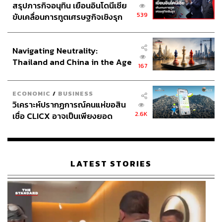
สรุปภารกิจอนุทิน เยือนอินโดนีเซีย
539
ขับเคลื่อนการทูตเศรษฐกิจเชิงรุก
ประกาศหุ้นส่วนยุทธศาสตร์ไทย –
อินโดนีเซีย
Navigating Neutrality:
Thailand and China in the Age
167
of a New Global Order
ECONOMIC
/
BUSINESS
วิเคราะห์ปรากฏการณ์คนแห่ขอสิน
2.6K
เชื่อ CLICX อาจเป็นเพียงยอด
ภูเขาน้ำแข็ง ของปัญหาหนี้ครัว
เรือนไทยที่ถูกซุกไว้
LATEST STORIES