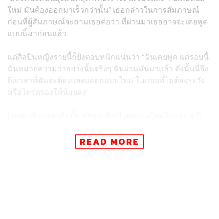
ใหม่ มันต้องออกมาเร็วกว่านั้น” เธอกล่าวในการสัมภาษณ์
ก่อนที่ผู้สัมภาษณ์จะถามเธอต่อว่า ที่ผ่านมาเธออาจจะเคยพูด
แบบนี้มาก่อนแล้ว
แต่ศิลปินหญิงรายนี้ก็ยังตอบหนักแน่นว่า “ฉันเคยพูด แต่รอบนี้
ฉันหมายความว่าอย่างนั้นจริงๆ ฉันผ่านมันมาแล้ว ดังนั้นนี่จึง
ถึงเวลาที่ฉันจะต้องแสดงออกแบบใหม่ ในแบบที่ไม่ต้องระวัง
หรือไตร่ตรองให้น้อยลง”
Lorde เพิ่งปล่อยอัลบั้ม Virgin ซึ่งเป็นผลงานใหม่ในรอบ 4 ปี
เมื่อเดือนมิถุนายนที่ผ่านมา โดยอัลบั้มนี้พูดถึงประสบการณ์ที่
เจ็บปวดในชีวิต ไม่ว่าจะเป็นเรื่องครอบครัว ความสัมพันธ์
READ MORE
ความเป็นผู้หญิง ตลอดจนอาการเจ็บป่วยจากโรคกินผิดปกติ
ซึ่งปัญหาเหล่านี้เคยส่งผลกับเธอมากจนเธอคิดว่าเธอไม่
สามารถทำเพลงได้อีกต่อไปแล้ว แต่เมื่อเธอผ่านมาได้ เธอจึง
กลับมาทำเพลงได้อีกครั้ง และก็อาจเป็นไปได้ว่าผลงานใหม่
ของเธออาจไม่ต้องรอนานเหมือนที่ผ่านมาด้วยนั่นเอง