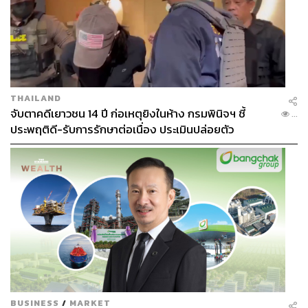
THAILAND
จับตาคดีเยาวชน 14 ปี ก่อเหตุยิงในห้าง กรมพินิจฯ ชี้
...
ประพฤติดี-รับการรักษาต่อเนื่อง ประเมินปล่อยตัว
BUSINESS
/
MARKET