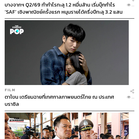
บางจากฯ Q2/69 ทำกำไรทะลุ 1.2 หมื่นล้าน เริ่มบุ๊กกำไร
...
‘SAF’ เชิงพาณิชย์ครั้งแรก หนุนรายได้ครึ่งปีทะลุ 3.2 แสน
ล้าน
FILM
ตาโขน เตรียมฉายที่เทศกาลภาพยนตร์ไทย ณ ประเทศ
...
บราซิล