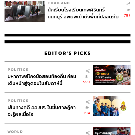
THAILAND
จ่ายหนี้-แอบระบุแบรนด์
นักเรียนโรงเรียนเทพศิรินทร์
797
นนทบุรี อพยพเข้ายังพื้นที่ปลอดภัย
ชั่วคราว หลังเหตุใช้อาวุธปืนภายใน
โรงเรียนคลี่คลาย
EDITOR'S PICKS
POLITICS
มหากาพย์โกงข้อสอบท้องถิ่น ก่อน
559
เดินหน้าสู่จุดจบในสัปดาห์นี้
POLITICS
เส้นทางคดี 44 สส. ในชั้นศาลฎีกา
194
จะรู้ผลเมื่อไร
WORLD