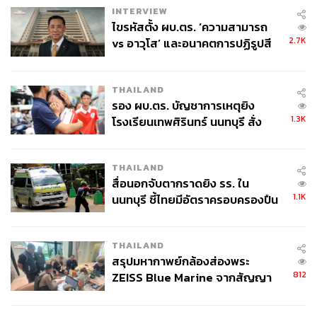
INTERVIEW
ไขรหัสตั้ง ผบ.ตร. ‘ความสามารถ
2.7K
vs อาวุโส’ และอนาคตการปฏิรูปสี
กากี กับ พล.ต.อ. เอก อังสนานนท์
THAILAND
รอง ผบ.ตร. บัญชาการเหตุยิง
1.3K
โรงเรียนเทพศิรินทร์ นนทบุรี สั่ง
ค้นหา 2 รอบยืนยันไร้คนติดค้าง พบ
ศพปู่-ย่าที่บ้านพักผู้ก่อเหตุ
THAILAND
สื่อนอกจับตากราดยิง รร. ใน
1.1K
นนทบุรี ชี้ไทยมีอัตราครอบครองปืน
สูงในระดับต้นของภูมิภาค
THAILAND
สรุปมหากาพย์กล้องส่องพระ
812
ZEISS Blue Marine จากสัญญา
ผลิต 8.3 ล้าน สู่ข้อพิพาท ‘มา
เวลล์ฯ’ ฟ้อง ‘โทน บางแค’ ผิดนัด