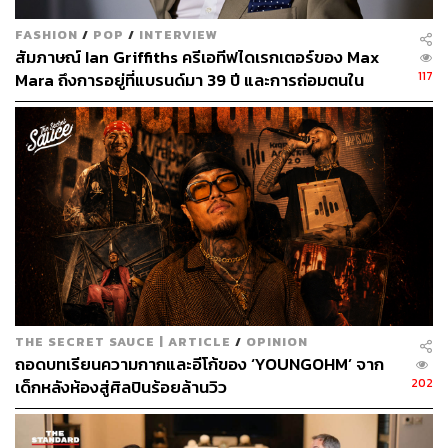
FASHION
/
POP
/
INTERVIEW
สัมภาษณ์ Ian Griffiths ครีเอทีฟไดเรกเตอร์ของ Max
117
Mara ถึงการอยู่ที่แบรนด์มา 39 ปี และการถ่อมตนใน
วงการแฟชั่น
THE SECRET SAUCE | ARTICLE
/
OPINION
ถอดบทเรียนความกากและอีโก้ของ ‘YOUNGOHM’ จาก
202
เด็กหลังห้องสู่ศิลปินร้อยล้านวิว