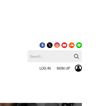
LOG IN
SIGN UP