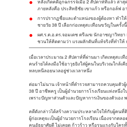
หลังเกิดคดีอุกฉกรรจ์เมื่อ 2 สัปดาห์ที่แล้ว ล่
ภายหลังคือ ประสิทธิชัย เขาแก้ว หรือกอล์ฟ อาย
การปรากฏชื่อและตำแหน่งของผู้ต้องหา ทำให้ผู
ชายวัย 38 ปี เลือกก่อเหตุสะเทือนขวัญในครั้งนี้
ผศ.ร.ต.อ.ดร.จอมเดช ตรีเมฆ นักอาชญาวิทยา 
ชวนให้คิดตามว่า แรงผลักดันที่แท้จริงที่ทำให้ 
เมื่อเวลาประมาณ 2 สัปดาห์ที่ผ่านมา เกิดเหตุสะเทื
คนร้ายได้ลงมือใช้อาวุธยิงใส่ผู้คนในบริเวณใกล้เคีย
หลบหนีลอยนวลอยู่ช่วงเวลาหนึ่ง
ต่อมาไม่นาน เจ้าหน้าที่ตำรวจสามารถควบคุมตัวผู้ต
38 ปี อาชีพครู เป็นผู้อำนวยการโรงเรียนแห่งหนึ่งในจ
เพราะปัญหาส่วนตัวและปัญหาการเงินของตัวเอง พร
คดีดังกล่าวได้สร้างความประหลาดใจให้กับผู้คนที่ติ
ผู้ก่อเหตุจะเป็นผู้อำนวยการโรงเรียน เนื่องจากต
คนอัธยาศัยดี ไม่เคยดุ ก้าวร้าว หรือรุนแรงกับใครทั้