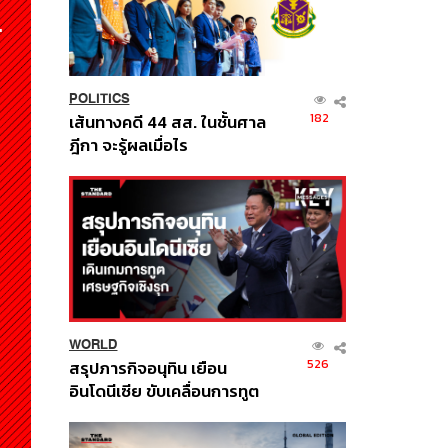
POLITICS
182
เส้นทางคดี 44 สส. ในชั้นศาล
ฎีกา จะรู้ผลเมื่อไร
WORLD
526
สรุปภารกิจอนุทิน เยือน
อินโดนีเซีย ขับเคลื่อนการทูต
เศรษฐกิจเชิงรุก ประกาศหุ้น
ส่วนยุทธศาสตร์ไทย –