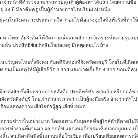
าสุด เจ้าหน้าที่ตำรวจสามารถควบคุมตัวผู้ต้องหาได้แล้ว โดยทราบชื่อ
ุ 38 ปี มีอาชีพครู เป็นผู้อำนวยการโรงเรียนแห่งหนึ่ง
้คนในสังคมต่างประหลาดใจ ว่าอะไรคือแรงจูงใจที่แท้จริงที่ทำให
มหาวิทยาลัยรังสิต ให้สัมภาษณ์ผสมหลักการวิเคราะห์หลายรูปแบบ
กอล์ฟ ประสิทธิชัย ตัดสินใจก่อเหตุ มีเหตุผลอะไรบ้าง
อนขวัญคนไทยทั้งสังคม กับคดีชิงทองที่จังหวัดลพบุรี โดยในที่เกิดเห
ง จนเป็นเหตุให้มีผู้เสียชีวิต 3 ราย และบาดเจ็บอีก 4 ราย ขณะที่คน
้องสงสัย ซึ่งสืบทราบภายหลังคือ ประสิทธิชัย เขาแก้ว หรือกอล์ฟ 
ังหวัดสิงห์บุรี โดยเจ้าตัวสารภาพว่า เป็นผู้ลงมือจริง อ้างว่า ทำไป
้อมแสดงความเสียใจต่อผู้สูญเสียทั้งหมด
ดตามข่าวเป็นอย่างมาก โดยเฉพาะกับบุคคลที่อยู่ใกล้ตัวที่คาดไม่ถึ
ลอดการทำงานที่ผ่านมา ผอ.กอล์ฟ แสดงพฤติกรรมเชิงบวกอยู่เสมอ เป
งสิ้น จนเกิดวลีหนึ่งขึ้นมาบนสื่อโซเชียล เพื่อเปรียบเทียบเหตุการณ์ด