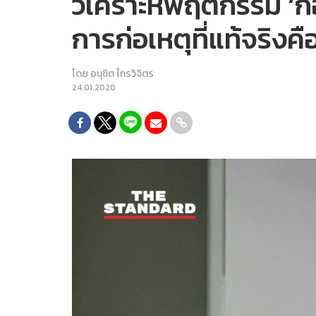
วิเคราะห์พฤติกรรม ‘กอ
การก่อเหตุที่แท้จริงคื
โดย
อนุชิต ไกรวิจิตร
24.01.2020