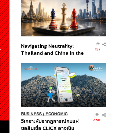
อินโดนีเซีย
Navigating Neutrality:
157
Thailand and China in the
Age of a New Global
Order
BUSINESS
/
ECONOMIC
2.5K
วิเคราะห์ปรากฏการณ์คนแห่
ขอสินเชื่อ CLICX อาจเป็น
เพียงยอดภูเขาน้ำแข็ง ของ