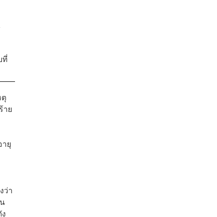
้
ที่
ตุ
ร้าย
อายุ
งว่า
็น
ัง