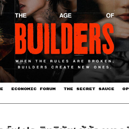
E
ECONOMIC FORUM
THE SECRET SAUCE​
OP