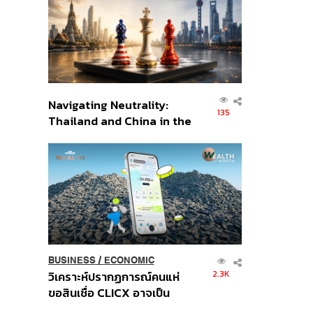
อินโดนีเซีย
Navigating Neutrality:
135
Thailand and China in the
Age of a New Global
Order
BUSINESS
/
ECONOMIC
2.3K
วิเคราะห์ปรากฏการณ์คนแห่
ขอสินเชื่อ CLICX อาจเป็น
เพียงยอดภูเขาน้ำแข็ง ของ