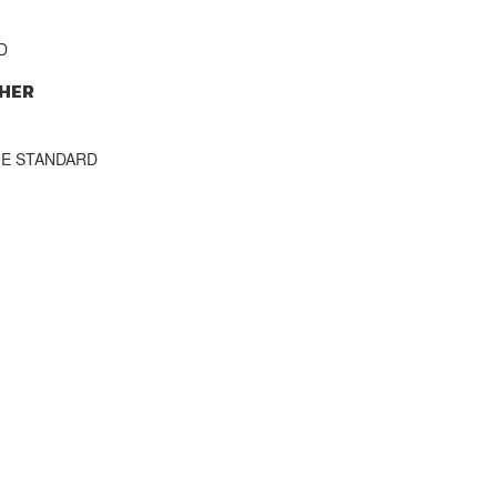
D
HER
THE STANDARD