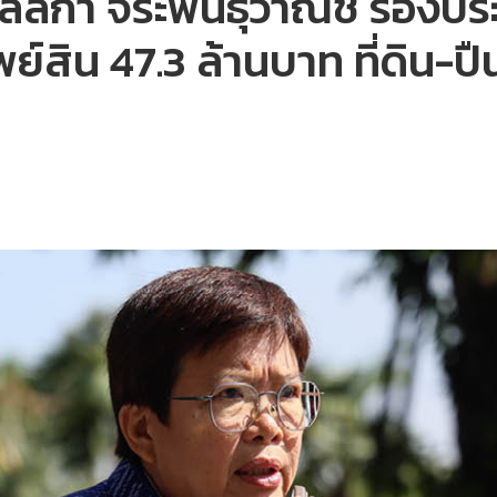
มัลลิกา จิระพันธุ์วาณิช รองป
ย์สิน 47.3 ล้านบาท ที่ดิน-ป