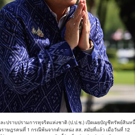
ปราบปรามการทุจริตแห่งชาติ (ป.ป.ช.) เปิดเผยบัญชีทรัพย์สินหนี
ษฎรคนที่ 1 กรณีพ้นจากตำแหน่ง สส. สมัยที่แล้ว เมื่อวันที่ 12