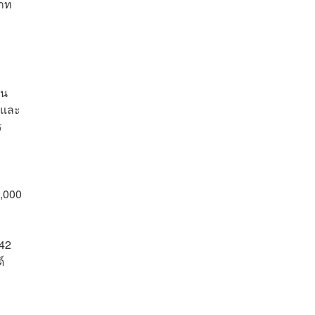
บาท
ิน
นและ
ร
,000
542
์