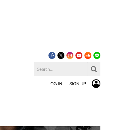
LOG IN
SIGN UP