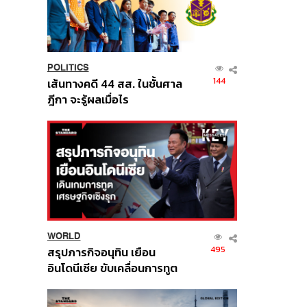
POLITICS
144
เส้นทางคดี 44 สส. ในชั้นศาล
ฎีกา จะรู้ผลเมื่อไร
WORLD
495
สรุปภารกิจอนุทิน เยือน
อินโดนีเซีย ขับเคลื่อนการทูต
เศรษฐกิจเชิงรุก ประกาศหุ้น
ส่วนยุทธศาสตร์ไทย –