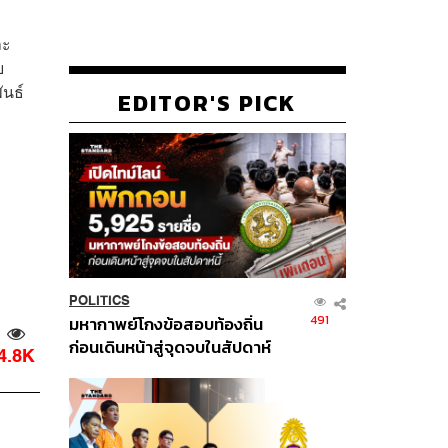
ละ
ย
ันธ์
EDITOR'S PICK
POLITICS
491
มหากาพย์โกงข้อสอบท้องถิ่น
ก่อนเดินหน้าสู่จุดจบในสัปดาห์
4.8K
นี้