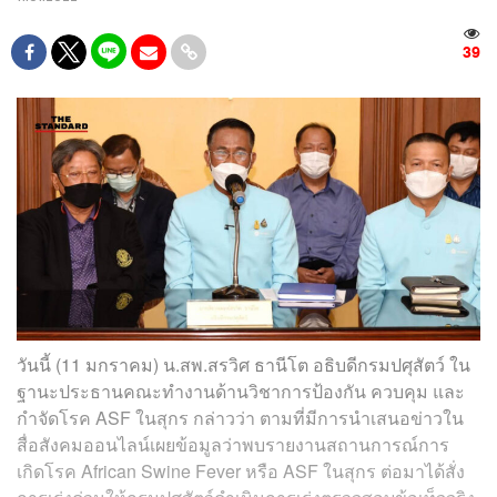
39
วันนี้ (11 มกราคม) น.สพ.สรวิศ ธานีโต อธิบดีกรมปศุสัตว์ ใน
ฐานะประธานคณะทำงานด้านวิชาการป้องกัน ควบคุม และ
กำจัดโรค ASF ในสุกร กล่าวว่า ตามที่มีการนำเสนอข่าวใน
สื่อสังคมออนไลน์เผยข้อมูลว่าพบรายงานสถานการณ์การ
เกิดโรค African Swine Fever หรือ ASF ในสุกร ต่อมาได้สั่ง