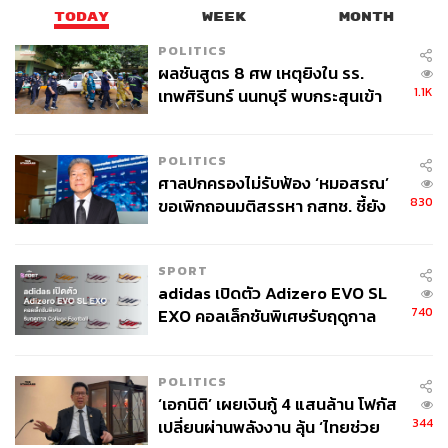
TODAY
WEEK
MONTH
POLITICS
ผลชันสูตร 8 ศพ เหตุยิงใน รร.
1.1K
เทพศิรินทร์ นนทบุรี พบกระสุนเข้า
จุดสำคัญ ‘ศีรษะ-หน้าอก’ ครูถูกยิง
4 นัด จากระยะไกล
POLITICS
ศาลปกครองไม่รับฟ้อง ‘หมอสรณ’
830
ขอเพิกถอนมติสรรหา กสทช. ชี้ยัง
ไม่ใช่ผู้เดือดร้อนเสียหาย
SPORT
adidas เปิดตัว Adizero EVO SL
740
EXO คอลเล็กชันพิเศษรับฤดูกาล
College Football
POLITICS
‘เอกนิติ’ เผยเงินกู้ 4 แสนล้าน โฟกัส
344
เปลี่ยนผ่านพลังงาน ลุ้น ‘ไทยช่วย