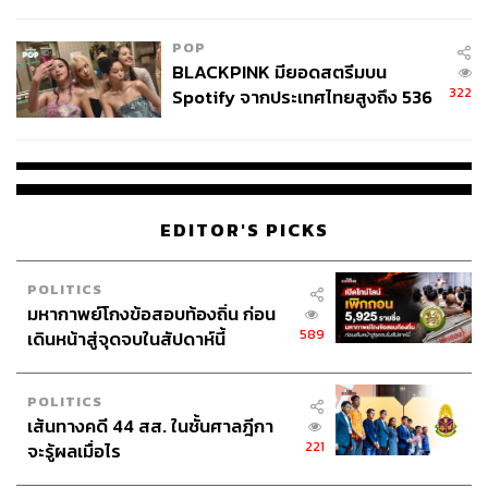
ไทยพลัส’ เฟส 2 รอประเมินความ
เหมาะสม
POP
BLACKPINK มียอดสตรีมบน
322
Spotify จากประเทศไทยสูงถึง 536
ล้านครั้ง ตลอด 10 ปีที่ผ่านมา
EDITOR'S PICKS
POLITICS
มหากาพย์โกงข้อสอบท้องถิ่น ก่อน
589
เดินหน้าสู่จุดจบในสัปดาห์นี้
POLITICS
เส้นทางคดี 44 สส. ในชั้นศาลฎีกา
221
จะรู้ผลเมื่อไร