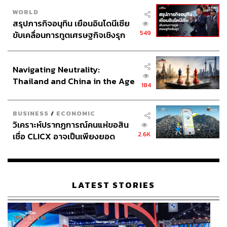
WORLD
สรุปภารกิจอนุทิน เยือนอินโดนีเซีย
549
ขับเคลื่อนการทูตเศรษฐกิจเชิงรุก
ประกาศหุ้นส่วนยุทธศาสตร์ไทย –
อินโดนีเซีย
Navigating Neutrality:
Thailand and China in the Age
184
of a New Global Order
BUSINESS
/
ECONOMIC
วิเคราะห์ปรากฏการณ์คนแห่ขอสิน
2.6K
เชื่อ CLICX อาจเป็นเพียงยอด
ภูเขาน้ำแข็ง ของปัญหาหนี้ครัว
เรือนไทยที่ถูกซุกไว้
LATEST STORIES