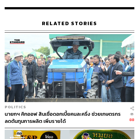
ทำความเข้าใจกับหน่วยงานภาคีต่างๆ เช่น สมาคมผู้เลี้ยง
สุกรแห่งชาติ ภาคีคณบดี คณะสัตวแพทยศาสตร์แห่ง
ประเทศไทย สัตวแพทย์ผู้ควบคุมฟาร์มสุกร และหน่วยงาน
RELATED STORIES
ต่างๆ ที่เกี่ยวข้อง เพื่อขอความร่วมมือในการควบคุมโรคแล้ว
ซึ่งหน่วยงานดังกล่าวได้ให้ความร่วมมือเป็นอย่างดี
น.สพ.สรวิศกล่าวเพิ่มเติมว่า สำหรับการดำเนินงานกรณีตรวจ
พบโรคในประเทศ กรมปศุสัตว์จะต้องดำเนินการประกาศเป็น
เขตโรคระบาดและมีการควบคุมการเคลื่อนย้ายในรัศมี 5
กิโลเมตรรอบจุดที่พบโรค ร่วมกับจะต้องพิจารณาทำลายสุกร
ที่มีเหตุอันควรสงสัยว่าเป็นโรค หรือมีความเชื่อมโยงทาง
ระบาดวิทยากับฟาร์มที่เป็นโรคและจ่ายค่าชดใช้ราคาสุกรที่
ถูกทำลาย สำหรับการดำเนินงานในพื้นที่อื่นๆ ที่ไม่อยู่ในรัศมี
การควบคุมโรค การเคลื่อนย้ายสุกรทุกวัตถุประสงค์จะต้อง
POLITICS
ได้รับอนุญาตจากสัตวแพทย์ โดยคำนึงถึงเกษตรกรผู้เลี้ยงสุกร
นายกฯ คิกออฟ สินเชื่อดอกเบี้ยคนละครึ่ง ช่วยเกษตรกร
ให้ได้รับผลกระทบน้อยที่สุด รวมทั้งการขออนุญาตนำสุกร
88
ลดต้นทุนการผลิต เพิ่มรายได้
เข้ามาเลี้ยงต้องได้รับการอนุญาตจากเจ้าหน้าที่ ในขณะ
เดียวกัน กรมปศุสัตว์จะต้องแจ้งการพบโรคไปยังองค์การ