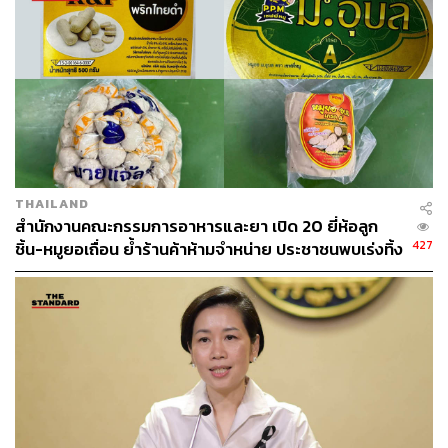
สุขภาพสัตว์โลก (OIE) เพื่อแจ้งเตือนให้ประเทศสมาชิกทราบ
ล่าสุดได้มีการประชุมคณะกรรมการวิชาการป้องกันควบคุม
โรค ASF แล้ว เพื่อทราบผลการตรวจพบเชื้อ ASF จาก 1
ตัวอย่างที่เก็บมาจากโรงฆ่าสัตว์แห่งหนึ่งในจังหวัดนครปฐม
จากตัวอย่างทั้งหมดที่เก็บมา 309 ตัวอย่าง โดยยืนยันผลการ
ตรวจทางห้องปฏิบัติการของสถาบันสุขภาพสัตว์แห่งชาติ
ทั้งนี้ เพื่อประสิทธิภาพในการป้องกันและควบคุมโรคให้สงบ
โดยเร็ว กรมปศุสัตว์เห็นควรประกาศประเทศไทยพบโรค
THAILAND
ASF และรายงานไป OIE ต่อไป
สำนักงานคณะกรรมการอาหารและยา เปิด 20 ยี่ห้อลูก
427
ชิ้น-หมูยอเถื่อน ย้ำร้านค้าห้ามจำหน่าย ประชาชนพบเร่งทิ้ง
ท้ายที่สุดนี้ กรมปศุสัตว์ขอความร่วมมือพี่น้องเกษตรกรใน
ทันที
การดำเนินการตามมาตรการควบคุมโรคของกรมปศุสัตว์
โดยเคร่งครัด เพื่อควบคุมโรคให้สงบได้โดยเร็วเหมือนดังที่
กรมปศุสัตว์ได้ดำเนินการควบคุมโรคอย่างเช่น โรคไข้หวัด
นก และขอเรียนพี่น้องประชาชนให้ทราบว่าสุกรที่เป็นโรค
ASF เป็นโรคที่ไม่ติดต่อสู่คนหรือสัตว์ชนิดอื่น ผู้บริโภคยัง
สามารถรับประทานเนื้อสุกรได้อย่างปลอดภัย โดยจะต้องให้
ความร้อนปรุงสุกที่อุณหภูมิสูงกว่า 70 องศาเซลเซียส