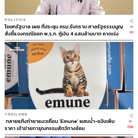
หากพี่น้องประชาชนมีข้อสงสัยหรือพบสุกรป่วยตายผิดปกติ
หรือสัตว์ป่วยตายผิดปกติ หรือต้องการความช่วยเหลือจาก
POLITICS
กรมปศุสัตว์ สามารถแจ้งกรมปศุสัตว์ได้ที่สำนักงานปศุสัตว์
โฆษกรัฐบาล​ เผย​ ที่ประชุม ครม.​รับทราบ​ ศาลรัฐธรรมนูญ
อำเภอหรือสำนักงานปศุสัตว์จังหวัดทั่วประเทศ หรือสายด่วน
91
สั่งชี้แจงกรณีออก พ.ร.ก.​ กู้เงิน 4 แสนล้าน​บาท คาดเร่ง
กรมปศุสัตว์ 06 3225 6888 หรือแอปพลิเคชัน DLD 4.0 ได้
ส่งคำชี้แจงในสัปดาห์นี้
ตลอด 24 ชั่วโมง
TAGS:
โรคอหิวาต์แอฟริกาในสุกร
เกษตรกร
กรมปศุสัตว์
โรคระบาด
สรวิศ ธานีโต
เนื้อหมู
ASF
ธุรกิจสุกร
หมูแพง
THAILAND
​ ทลายแก๊งทำยาแมวเถื่อน ‘Emune’ ผสมน้ำ-แป้งเพิ่ม
198
ราคา เข้าข่ายทารุณกรรมสัตว์ทางอ้อม
39