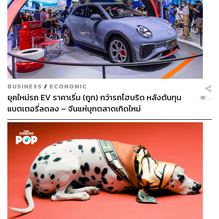
BUSINESS
/
ECONOMIC
ยุคใหม่รถ EV ราคาเริ่ม (ถูก) กว่ารถไฮบริด หลังต้นทุน
...
แบตเตอรี่ลดลง – จีนแห่บุกตลาดเกิดใหม่