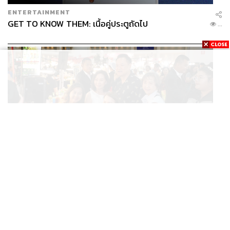
ENTERTAINMENT
GET TO KNOW THEM: เนื้อคู่ประตูถัดไป
...
THAILAND
/
POLITICS
นายกฯ ชวนช้อป OTOP ศิลปาชีพ แม่ค้าร้อง ‘ไทยช่วยไทย
...
พลัส’ สุดยอด ถามมีต่อไหม นายกฯ ตอบ ‘เดี๋ยวจะพยายาม’