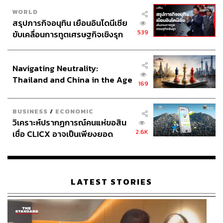
WORLD
สรุปภารกิจอนุทิน เยือนอินโดนีเซีย
539
ขับเคลื่อนการทูตเศรษฐกิจเชิงรุก
ประกาศหุ้นส่วนยุทธศาสตร์ไทย –
อินโดนีเซีย
Navigating Neutrality:
Thailand and China in the Age
169
of a New Global Order
BUSINESS
/
ECONOMIC
วิเคราะห์ปรากฏการณ์คนแห่ขอสิน
2.6K
เชื่อ CLICX อาจเป็นเพียงยอด
ภูเขาน้ำแข็ง ของปัญหาหนี้ครัว
เรือนไทยที่ถูกซุกไว้
LATEST STORIES