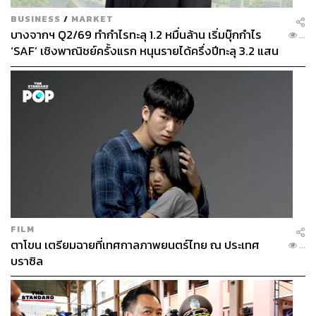
BUSINESS
/
MARKET
บางจากฯ Q2/69 ทำกำไรทะลุ 1.2 หมื่นล้าน เริ่มบุ๊กกำไร
...
‘SAF’ เชิงพาณิชย์ครั้งแรก หนุนรายได้ครึ่งปีทะลุ 3.2 แสน
ล้าน
FILM
ตาโขน เตรียมฉายที่เทศกาลภาพยนตร์ไทย ณ ประเทศ
...
บราซิล