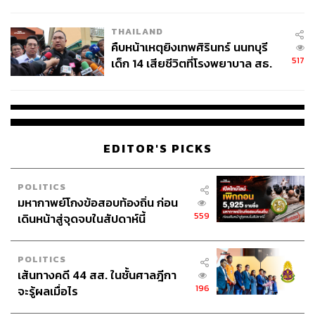
สอบปมขโมยปืนปู่ก่อเหตุ
THAILAND
คืบหน้าเหตุยิงเทพศิรินทร์ นนทบุรี
517
เด็ก 14 เสียชีวิตที่โรงพยาบาล สธ.
ยืนยันครูเสียชีวิต 5 ราย เจ็บ 22
ราย
EDITOR'S PICKS
POLITICS
มหากาพย์โกงข้อสอบท้องถิ่น ก่อน
559
เดินหน้าสู่จุดจบในสัปดาห์นี้
POLITICS
เส้นทางคดี 44 สส. ในชั้นศาลฎีกา
196
จะรู้ผลเมื่อไร