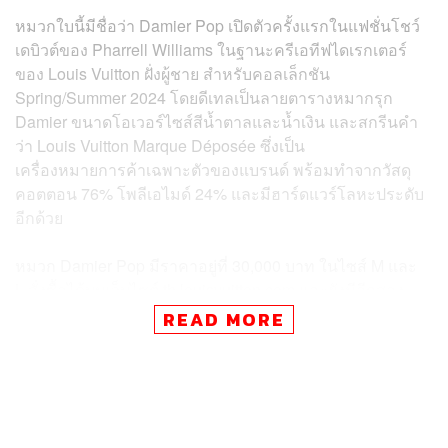
หมวกใบนี้มีชื่อว่า Damier Pop เปิดตัวครั้งแรกในแฟชั่นโชว์
เดบิวต์ของ Pharrell Williams ในฐานะครีเอทีฟไดเรกเตอร์
ของ Louis Vuitton ฝั่งผู้ชาย สำหรับคอลเล็กชัน
Spring/Summer 2024 โดยดีเทลเป็น
ลายตารางหมากรุก
Damier ขนาดโอเวอร์ไซส์สีน้ำตาลและน้ำเงิน และสกรีนคำ
ว่า Louis Vuitton Marque Déposée ซึ่งเป็น
เครื่องหมายการค้าเฉพาะตัวของแบรนด์ พร้อมทำจากวัสดุ
คอตตอน 76% โพลีเอไมด์ 24% และมีฮาร์ดแวร์โลหะประดับ
อีกด้วย
หมวก
Damier Pop มีราคาอยู่ที่ 30,000 บาท ในไซส์ M และ
L สั่งซื้อได้บนเว็บไซต์ th.louisvuitton.com และยังมีอีกสอง
เฉดสีให้เลือก ทั้งสีแดงและสีเหลือง โดยก่อนหน้านี้ก็เคยมี
READ MORE
แฟนคลับของ Lisa เจอเธอใส่หมวกใบนี้ที่สนามบิน Changi
ประเทศสิงคโปร์ ตอนไปดูคอนเสิร์ต The Eras Tour ของ
Taylor Swift และหลังจากนั้นก็เดินทางไปปารีสต่อเพื่อร่วม
แฟชั่นโชว์ Louis Vuitton Fall/Winter 2024 เสื้อผ้าผู้หญิง