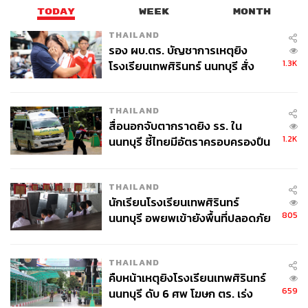
TODAY
WEEK
MONTH
THAILAND
รอง ผบ.ตร. บัญชาการเหตุยิง
1.3K
โรงเรียนเทพศิรินทร์ นนทบุรี สั่ง
ค้นหา 2 รอบยืนยันไร้คนติดค้าง พบ
ศพปู่-ย่าที่บ้านพักผู้ก่อเหตุ
THAILAND
สื่อนอกจับตากราดยิง รร. ใน
1.2K
นนทบุรี ชี้ไทยมีอัตราครอบครองปืน
สูงในระดับต้นของภูมิภาค
THAILAND
นักเรียนโรงเรียนเทพศิรินทร์
805
นนทบุรี อพยพเข้ายังพื้นที่ปลอดภัย
ชั่วคราว หลังเหตุใช้อาวุธปืนภายใน
โรงเรียนคลี่คลาย
THAILAND
คืบหน้าเหตุยิงโรงเรียนเทพศิรินทร์
659
นนทบุรี ดับ 6 ศพ โฆษก ตร. เร่ง