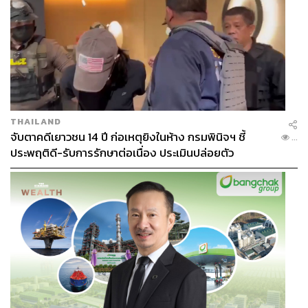
THAILAND
จับตาคดีเยาวชน 14 ปี ก่อเหตุยิงในห้าง กรมพินิจฯ ชี้
...
ประพฤติดี-รับการรักษาต่อเนื่อง ประเมินปล่อยตัว