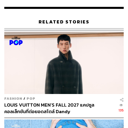
ABOUT THE AUTHOR
RELATED STORIES
คริสตอฟเฟอร์ สเวนซัน
บรรณาธิการแฟชั่นและคัลเจอร์ต่างประเทศ
ประจำสำนักข่าว THE STANDARD
FASHION
/
POP
LOUIS VUITTON MEN’S FALL 2027 แคปซูล
135
คอลเล็กชันที่ต่อยอดสไตล์ Dandy