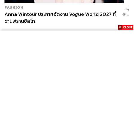
FASHION
Anna Wintour ประกาศจัดงาน Vogue World 2027 ที่
...
ซานฟรานซิสโก
News
Wealth
Pop
Podcast
Video
Now
Opinion
Careers
Events
Privacy
About
Contact
Policy
FOR
ADVERTISING
MEMBERSHIP