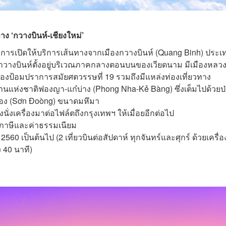
ทาง ‘กวางบินห์-เชียงใหม่’
บการเปิดให้บริการเส้นทางจากเมืองกวางบินห์ (Quang Binh) ประเ
 กวางบินห์ตั้งอยู่บริเวณภาคกลางตอนบนของเวียดนาม มีเมืองหลวงช
ตั้งของป้อมปราการสมัยศตวรรษที่ 19 รวมถึงมีแหล่งท่องเที่ยวทาง
แห่งชาติฟองญา-แก๋บ่าง (Phong Nha-Kẻ Bàng) ซึ่งเต็มไปด้วยป่
ด่อง (Sơn Đoòng) ขนาดมหึมา
ั่งเครื่องมาต่อไฟล์ตถึงกรุงเทพฯ ให้เมื่อยอีกต่อไป
รวมภาษีและค่าธรรมเนียม
ม 2560 เป็นต้นไป (2 เที่ยวบินต่อสัปดาห์ ทุกจันทร์และศุกร์ ด้วยเครื่อ
ง 40 นาที)