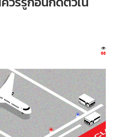
วรรู้ก่อนกดตั๋วใน
66