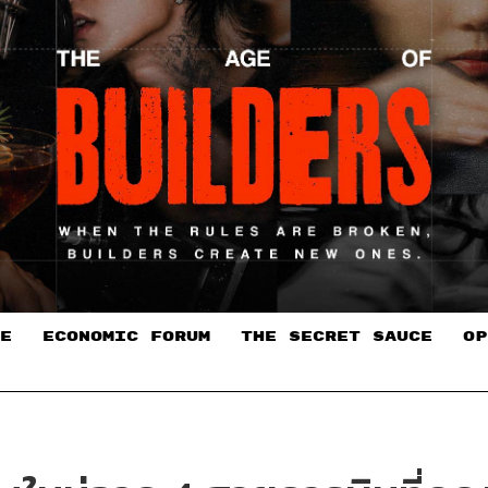
E
ECONOMIC FORUM
THE SECRET SAUCE​
OP