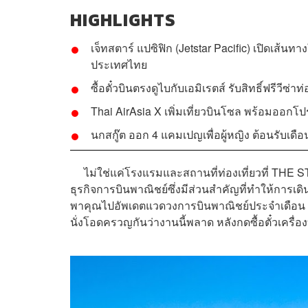
HIGHLIGHTS
เจ็ทสตาร์ แปซิฟิก (Jetstar Pacific) เปิดเส้น
ประเทศไทย
ซื้อตั๋วบินตรงดูไบกับเอมิเรตส์ รับสิทธิ์ฟรีวีซ่าท่
Thai AirAsia X เพิ่มเที่ยวบินโซล พร้อมออกโปร
นกสกู๊ต ออก 4 แคมเปญเพื่อผู้หญิง ต้อนรับเดือนแห
ไม่ใช่แค่โรงแรมและสถานที่ท่องเที่ยวที่ THE
ธุรกิจการบินพาณิชย์ซึ่งมีส่วนสำคัญที่ทำให้การเดิ
พาคุณไปอัพเดตแวดวงการบินพาณิชย์ประจำเดือน ส
นั่งโอดครวญกันว่างานนี้พลาด หลังกดซื้อตั๋วเครื่อง