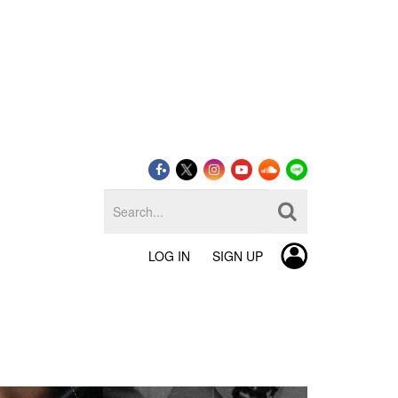
LOG IN
SIGN UP