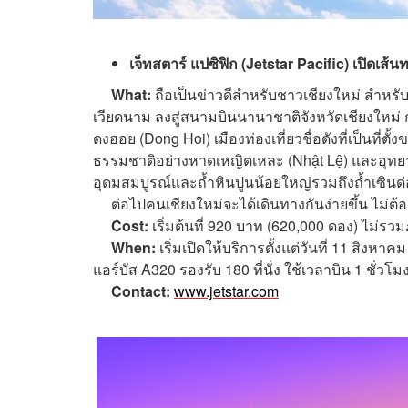
เจ็ทสตาร์ แปซิฟิก (Jetstar Pacific) เปิดเส้น
What:
ถือเป็นข่าวดีสำหรับชาวเชียงใหม่ สำหรั
เวียดนาม ลงสู่สนามบินนานาชาติจังหวัดเชียงใหม่
ดงฮอย (Dong Hoi) เมืองท่องเที่ยวชื่อดังที่เป็นที่
ธรรมชาติอย่างหาดเหญิตเหละ (Nhật Lệ) และอุทยาน
อุดมสมบูรณ์และถ้ำหินปูนน้อยใหญ่รวมถึงถ้ำเซิน
ต่อไปคนเชียงใหม่จะได้เดินทางกันง่ายขึ้น ไม่ต้องน
Cost:
เริ่มต้นที่ 920 บาท (620,000 ดอง) ไม่
When:
เริ่มเปิดให้บริการตั้งแต่วันที่ 11 สิงหาค
แอร์บัส A320 รองรับ 180 ที่นั่ง ใช้เวลาบิน 1 ชั่วโม
Contact:
www.jetstar.com