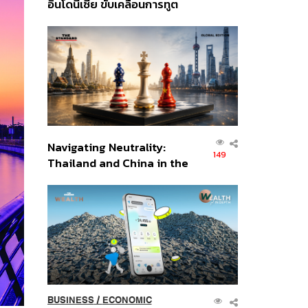
อินโดนีเซีย ขับเคลื่อนการทูต
เศรษฐกิจเชิงรุก ประกาศหุ้น
ส่วนยุทธศาสตร์ไทย –
อินโดนีเซีย
Navigating Neutrality:
149
Thailand and China in the
Age of a New Global
Order
BUSINESS
/
ECONOMIC