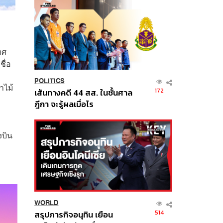
ทศ
ื่อ
POLITICS
าไม้
172
เส้นทางคดี 44 สส. ในชั้นศาล
ฎีกา จะรู้ผลเมื่อไร
งบิน
WORLD
514
สรุปภารกิจอนุทิน เยือน