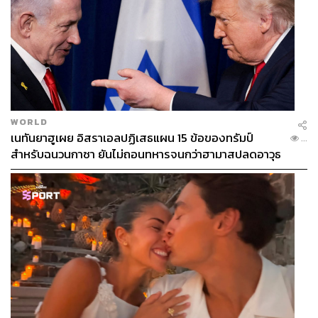
WORLD
เนทันยาฮูเผย อิสราเอลปฏิเสธแผน 15 ข้อของทรัมป์
...
สำหรับฉนวนกาซา ยันไม่ถอนทหารจนกว่าฮามาสปลดอาวุธ
แท้จริง