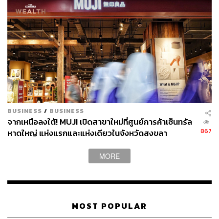
อ้างอิง:
www.mitsuifudosan.co.jp/corporate/news/2017/0705
www.curbed.com/2017/7/5/15922696/muji-hotel-toky
o-japan-shenzhen-china
www.spoon-tamago.com/2017/07/05/muji-hotel-comi
ng-to-ginza-in-2019
FYI
MUJI คือ ไลฟ์สไตล์แบรนด์ยักษ์ใหญ่ที่กำลังได้รับ
BUSINESS
/
BUSINESS
ความนิยมอย่างสูงจากกลุ่มผู้บริโภค ‘แถวบน’ ทั่วโลก
จากเหนือลงใต้! MUJI เปิดสาขาใหม่ที่ศูนย์การค้าเซ็นทรัล
มีช็อปเปิดขายตามเมืองใหญ่ทั้งในทวีปเอเชีย ยุโรป
867
หาดใหญ่ แห่งแรกและแห่งเดียวในจังหวัดสงขลา
และอเมริกา จำหน่ายสินค้ารวมกันกว่า 5,000 ชนิด
ตั้งแต่สมุด, ดินสอ, จาน, ชาม, เครื่องครัว, เสื้อผ้า,
MORE
อาหาร, โซฟา, ผ้าปูที่นอน, จักรยาน, รถยนต์ ฯลฯ ไป
จนกระทั่ง ‘บ้าน’ ทั้งหลัง
MOST POPULAR
TAGS:
Hotel
Muji
Muji Hotel