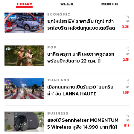
TODAY
WEEK
MONTH
ECONOMIC
ยุคใหม่รถ EV ราคาเริ่ม (ถูก) กว่า
3.2K
รถไฮบริด หลังต้นทุนแบตเตอรี่ลด
ลง - จีนแห่บุกตลาดเกิดใหม่
POP
67
นาคี๓ ครุฑา นาคี เผยภาพชุดแรก
2.1K
พร้อมปักวันฉาย 22 ต.ค. นี้
ABOUT THE AUTHOR
THAILAND
พลอยจันทร์ สุขคง
เมื่อถนนกลายเป็นรันเวย์ ‘แยกริน
Senior Content Creator ประจำกองไลฟ์สไตล์
สำนักข่าว THE STANDARD
1.6K
คำ’ จัด LANNA HAUTE
COUTURE กลางสายฝน
BUSINESS
ลองใช้ Sennheiser MOMENTUM
513
5 Wireless หูฟัง 14,990 บาท ที่ให้
ผู้ใช้ถอดเปลี่ยนแบตเองได้ ก่อนกฎ