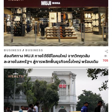
จะตั้งอยู่บริเวณ
Ginza 3-chome
ภายใต้การดูแลของ 2 บริษัท
คือ
Mitsui Fudosan และ Yomiuri Shimbun อาคารสร้างใหม่
ขนาดสูง 10 ชั้น แวดล้อมด้วยร้านอาหารและแหล่งช้อปปิ้ง
ชื่อดัง ชั้น 1-6 จะเป็นช็อปค้าปลีกที่ใหญ่ที่สุดในโลก ขาย
สินค้าทุกประเภทตั้งแต่เสื้อผ้าแฟชั่นไปจนถึงเครื่องอุปโภค
บริโภคทุกชนิด ส่วนชั้น 7-10 จะเปิดให้บริการในส่วนของ
โรงแรม โดยคาดว่าจะเปิดบ้านต้อนรับแขกได้ในฤดูใบไม้ผลิ
หรือช่วงครึ่งปีแรกของปี 2019
BUSINESS
/
BUSINESS
ส่องทิศทาง MUJI ภายใต้ซีอีโอคนใหม่ จากวิกฤตล้ม
705
ละลายในสหรัฐฯ สู่การพลิกฟื้นธุรกิจครั้งใหญ่ พร้อมเดิม
พันความสำเร็จในตลาดเอเชีย