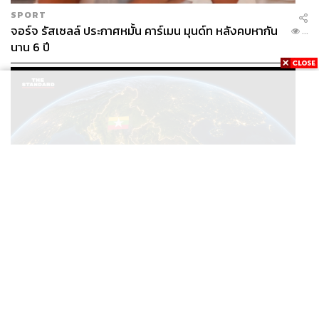
SPORT
จอร์จ รัสเซลล์ ประกาศหมั้น คาร์เมน มุนด์ท หลังคบหากัน
...
นาน 6 ปี
WORLD
/
THAILAND
ISP เรียกร้องรัฐบาลไทยปรับยุทธศาสตร์ต่อเมียนมา เสนอ
...
โมเดล ‘3 ระเบียง’ รับมือภัยคุกคามข้ามแดน