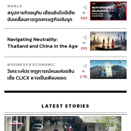
WORLD
สรุปภารกิจอนุทิน เยือนอินโดนีเซีย
563
ขับเคลื่อนการทูตเศรษฐกิจเชิงรุก
ประกาศหุ้นส่วนยุทธศาสตร์ไทย –
อินโดนีเซีย
Navigating Neutrality:
Thailand and China in the Age
203
of a New Global Order
BUSINESS
/
ECONOMIC
วิเคราะห์ปรากฏการณ์คนแห่ขอสิน
2.7K
เชื่อ CLICX อาจเป็นเพียงยอด
ภูเขาน้ำแข็ง ของปัญหาหนี้ครัว
เรือนไทยที่ถูกซุกไว้
LATEST STORIES