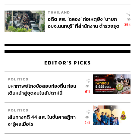
EU บังคับปีหน้า
THAILAND
อดีต สส. ‘ฉลอง’ ก่อเหตุยิง ‘นายก
354
อบจ.นนทบุรี’ ที่สำนักงาน ตำรวจรุด
ลงพื้นที่
EDITOR'S PICKS
POLITICS
มหากาพย์โกงข้อสอบท้องถิ่น ก่อน
611
เดินหน้าสู่จุดจบในสัปดาห์นี้
POLITICS
เส้นทางคดี 44 สส. ในชั้นศาลฎีกา
241
จะรู้ผลเมื่อไร