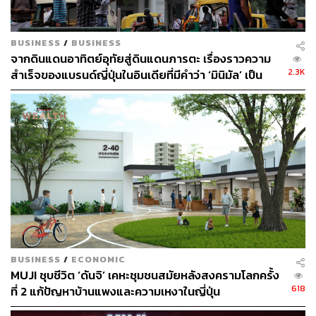
BUSINESS
/
BUSINESS
จากดินแดนอาทิตย์อุทัยสู่ดินแดนภารตะ เรื่องราวความ
2.3K
สำเร็จของแบรนด์ญี่ปุ่นในอินเดียที่มีคำว่า ‘มินิมัล’ เป็น
ตัวแปรหลัก
แต่ถ้าสาวกมูจิทนรอไม่ไหว เรามีข่าวที่ดีกว่า เพราะอีกไม่
กี่เดือนข้างหน้า MUJI Hotel แห่งแรกในโลกจะเปิดให้บริการ
แล้วที่เมืองเซินเจิ้น ประเทศจีน (ฟังดูปลอม แต่เป็นของ MUJI
จริงๆ) โดยเปิดให้บริการทั้งหมด 79 ห้องพัก แน่นอนว่า
เฟอร์นิเจอร์และของตกแต่งเป็นสินค้าแบรนด์มูจิ
ต้องคอยดูต่อไปว่า โรงแรมภายใต้แบรนด์มูจิจะออกมา
BUSINESS
/
ECONOMIC
MUJI ชุบชีวิต ‘ดันจิ’ เคหะชุมชนสมัยหลังสงครามโลกครั้ง
เป็นเช่นไร แต่ที่แน่ๆ ทั้งสองแห่งคือสวรรค์ที่สาวกมูจิต้อ
618
ที่ 2 แก้ปัญหาบ้านแพงและความเหงาในญี่ปุ่น
งการเช็กอิน