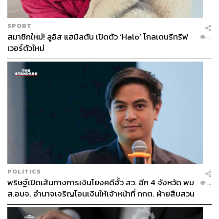
“โปรแกรม Profhilo เป็นอีกหนึ่งเครื่องมือที่จะเข้ามาทำให้
SPORT
การรักษาและดูแลผิวองค์รวมให้กับคนไข้ครบทุกมิติมากยิ่ง
สมาชิกใหม่! ลูอิส แฮมิลตัน เปิดตัว ‘Halo’ โกลเดนรีทรีฟ
...
ขึ้น ซึ่งตรงกับแนวคิดของ Viva Clinic ที่เน้น Skin Health
เวอร์ตัวใหม่
เพราะผิวที่มีคอลลาเจนคือจุดเริ่มต้นของผิวสุขภาพดี” หมอ
หยินกล่าว
POLITICS
พริษฐ์เปิดเส้นทางการเงินโยงคดีฮั้ว สว. อีก 4 จังหวัด พบ
...
ส.อบจ. อำนาจเจริญโอนเงินให้เจ้าหน้าที่ กกต. ฝ่ายสืบสวน