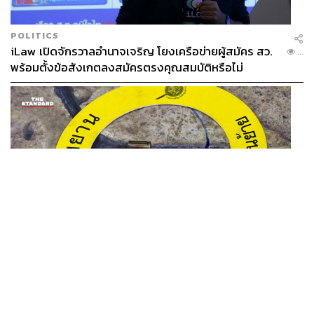
POLITICS
iLaw เปิดจักรวาลอำนาจเจริญ โยงเครือข่ายผู้สมัคร สว.
...
พร้อมตั้งข้อสังเกตลงสมัครตรงคุณสมบัติหรือไม่
2.3K
ABOUT THE AUTHOR
THE STANDARD LIFE
กองบรรณาธิการ THE STANDARD LIFE
THAILAND
รอง ผบช. ภ.1 เผย เก็บพยานหลักฐานเกี่ยวกับผู้ก่อเหตุยิง
...
ในโรงเรียนไปตรวจสอบทั้งหมดแล้ว