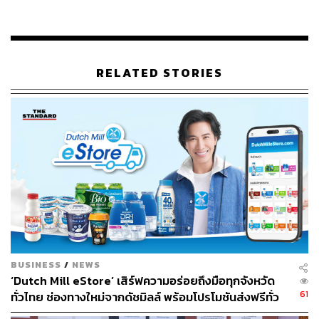
ก้าวสู่การเป็น ‘Holistic Aesthetic Wellness’ มุ่งเน้นการดูแล
สุขภาพผิวและความงามแบบองค์รวม โดยมีหลักการคือ
ความงามที่ยั่งยืนต้องมาจากผิวสุขภาพดี ที่ผ่านการวิเคราะห์
ผิวอย่างละเอียดด้วยเครื่องมือมาตรฐานทางการแพทย์
RELATED STORIES
แต่การจะเป็น ‘Aesthetic Curator’ ที่ได้รับความไว้วางใจ
หมอแป๊ก บอกว่า ต้องพิถีพิถันตั้งแต่การคัดสรรนวัตกรรม
เครื่องมือ การออกแบบบริการและประสบการณ์ที่ตอบโจทย์
ความต้องการและครอบคลุมทุกปัญหา “หัวใจสำคัญคือ
เทคนิค ต่อให้มีเครื่องมือที่ดี แต่ถ้าเทคนิคไม่ดีก็ไม่สามารถ
สะท้อนผลลัพธ์ที่ดีที่สุดออกมาได้”
BUSINESS
/
NEWS
‘Dutch Mill eStore’ เสิร์ฟความอร่อยถึงมือทุกจังหวัด
61
ทั่วไทย ช่องทางใหม่จากดัชมิลล์ พร้อมโปรโมชันส่งฟรีทั่ว
ประเทศ ส่งไว สั่งก่อนเที่ยง ได้ของวันถัดไป ส่งสินค้าแบบ