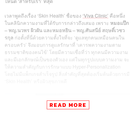
ไหนดี ‘สำหรับเรา’ ที่สุด
เวลาพูดถึงเรื่อง ‘Skin Health’ ชื่อของ
‘Viva Clinic’
คือหนึ่ง
ในคลินิกความงามที่ได้รับการกล่าวถึงเสมอ เพราะ
หมอแป๊ก
– พญ.นวพร ผิวผัน และหมอหยิน – พญ.ศันสนีย์ สฤษดิ์เวชว
รกุล
ก่อตั้งที่นี่ด้วยความตั้งใจที่จะ ‘ดูแลทุกคนเหมือนคนใน
ครอบครัว’ จึงมอบการดูแลรักษาที่ ‘เคารพความงามตาม
ธรรมชาติของคนไข้’
โดยมีความเชื่อที่ว่า ทุกคนมีความงาม
และมีเอกลักษณ์เป็นของตัวเอง แต่ในทุกรูปแบบความงาม จะ
ให้ความสำคัญกับการรักษาแบบ Hyper-Personalization
โดยไม่มีแพ็กเกจสำเร็จรูป สิ่งสำคัญที่สุดต้องเริ่มต้นด้วยการมี
‘Skin Health’ หรือผิวสุขภาพดี
READ MORE