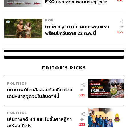
897
EXO คอลเล็กชันพิเศษรับฤดูกาล
College Football
POP
นาคี๓ ครุฑา นาคี เผยภาพชุดแรก
622
พร้อมปักวันฉาย 22 ต.ค. นี้
“เราน่าจะเป็นคลินิกแรกที่นำนวัตกรรม Quantificare LifeViz
EDITOR'S PICKS
จากฝรั่งเศส ซึ่งเป็นกล้อง 3D Analysis ที่ปกติจะใช้ใน
โรงเรียนแพทย์สำหรับศึกษาเรื่องผิวโดยเฉพาะ แต่เรานำมา
POLITICS
ช่วยวิเคราะห์สภาพผิวแบบลงลึกในทุกมิติ เป็นการสร้างภาพ
มหากาพย์โกงข้อสอบท้องถิ่น ก่อน
3D โครงหน้าทำให้สามารถวิเคราะห์ปัญหาได้ครบทั้ง 5 มิติ
596
เดินหน้าสู่จุดจบในสัปดาห์นี้
ได้แก่ Tightness (ความตึงกระชับ), Facial Contouring (โครง
หน้า), Glowing Skin Texture (ความกระจ่างใส), Smooth
Toning (ความเรียบเนียน) และ Texture Skin (พื้นผิวโดยรวม)
POLITICS
เส้นทางคดี 44 สส. ในชั้นศาลฎีกา
จึงสามารถวางแผนการรักษาได้ตรงจุด ที่สำคัญคนไข้จะเห็น
233
จะรู้ผลเมื่อไร
ได้ว่าตัวเขาเองมีปัญหาตรงไหน” หมอแป๊กยังบอกด้วยว่า