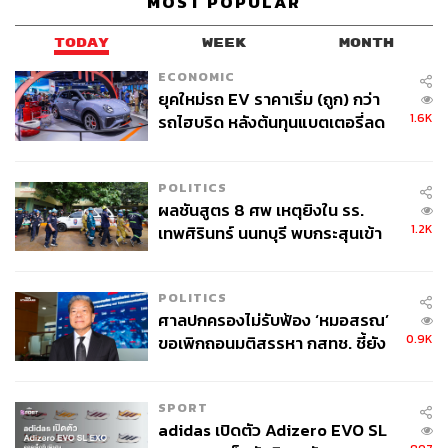
MOST POPULAR
เครื่องมือที่ครบครันระดับ Gold Standard ทำให้
จัดการได้กับทุกปัญหา
TODAY
WEEK
MONTH
ECONOMIC
ยุคใหม่รถ EV ราคาเริ่ม (ถูก) กว่า
ทว่าการจะเข้าใจปัญหาผิวแบบลงลึกถึงต้นตอของปัญหา การ
1.6K
รถไฮบริด หลังต้นทุนแบตเตอรี่ลด
พูดคุย ซักถามข้อกังวล หรือประเมินด้วยตาเปล่าอาจไม่เพียง
ลง - จีนแห่บุกตลาดเกิดใหม่
พอ และต่อให้ค้นพบว่าตัวการที่ทำให้คนไข้กังวลคืออะไร ถ้า
ไม่มีเครื่องมือที่ครบครันก็อาจทำให้การแก้ปัญหาได้ผลลัพธ์
POLITICS
ที่ไม่เต็มประสิทธิภาพ
ผลชันสูตร 8 ศพ เหตุยิงใน รร.
1.2K
เทพศิรินทร์ นนทบุรี พบกระสุนเข้า
Viva Clinic จึงลงทุนในเทคโนโลยีระดับสูง ครอบคลุมทุกมิติ
จุดสำคัญ ‘ศีรษะ-หน้าอก’ ครูถูกยิง
เพื่อให้การวางแผนรักษาไปจนถึงการรักษา แพทย์สามารถ
4 นัด จากระยะไกล
เลือกเครื่องมือที่เหมาะสมตามปัญหาได้อย่างตรงไปตรงมา
POLITICS
สร้างผลลัพธ์ที่ตรงจุดและมีประสิทธิภาพสูงสุด
ศาลปกครองไม่รับฟ้อง ‘หมอสรณ’
0.9K
ขอเพิกถอนมติสรรหา กสทช. ชี้ยัง
ไม่ใช่ผู้เดือดร้อนเสียหาย
SPORT
adidas เปิดตัว Adizero EVO SL