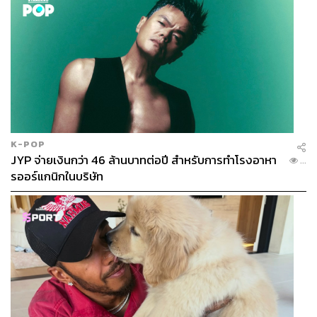
K-POP
JYP จ่ายเงินกว่า 46 ล้านบาทต่อปี สำหรับการทำโรงอาหา
...
รออร์แกนิกในบริษัท
นวัตกรรมสร้าง ‘รากฐานผิวที่แข็งแรง’
นอกจากเครื่องมือสุดล้ำ อีกหนึ่งสิ่งที่เข้ามาเติมเต็มการสร้าง
สุขภาพผิวที่แข็งแรงก็คือ โปรแกรม Profhilo นวัตกรรมกลุ่ม
งานฉีดในรูปแบบ Bio-Remodeling Agent ที่ช่วยกระตุ้นการ
สร้างคอลลาเจนและอิลาสตินจากภายในอย่างล้ำลึก เหมือน
เป็นการสร้างธนาคารคอลลาเจนให้กับผิว เมื่อผิวมีคอลลา
เจนก็จะมีความยืดหยุ่น แน่นกระชับ