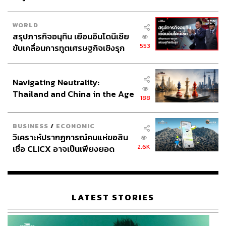
ข้อดีของ Quantificare LifeViz คือการสร้างผลลัพธ์ที่วัดผลได้
จริง “มันช่วยคอนเฟิร์มว่าสิ่งที่เรามอบให้คนไข้เห็นผลจริง
WORLD
ไม่ใช่แค่ความรู้สึกว่าผิวดีขึ้น”
สรุปภารกิจอนุทิน เยือนอินโดนีเซีย
553
ขับเคลื่อนการทูตเศรษฐกิจเชิงรุก
อาจเรียกได้ว่าตอนนี้ Viva Clinic เป็นหนึ่งในคลินิกความงาม
ประกาศหุ้นส่วนยุทธศาสตร์ไทย –
ที่รวบรวม Aesthetic Architecture Kit ที่ครบครันที่สุด หมอแป๊
อินโดนีเซีย
กบอกถึงเหตุผลที่เลือกลงทุนกับนวัตกรรมว่า “การมีเครื่องมือ
Navigating Neutrality:
Thailand and China in the Age
ที่ครบครับ ทำให้เราสามารถจัดการได้กับทุกปัญหา ไม่ว่า
188
of a New Global Order
คนไข้กังวลเรื่องอะไร เราสามารถเลือกการรักษาได้อย่าง
ตรงไปตรงมา”
BUSINESS
/
ECONOMIC
วิเคราะห์ปรากฏการณ์คนแห่ขอสิน
หมอหยินบอกว่า การรักษาตามไทม์ไลน์และขั้นตอนที่ควรจะ
2.6K
เชื่อ CLICX อาจเป็นเพียงยอด
เป็น จำนวนโดสที่เหมาะสม และเทคนิคที่ปรับไปตามปัญหา
ภูเขาน้ำแข็ง ของปัญหาหนี้ครัว
เฉพาะบุคคลล้วนมีผลต่อการรักษาทั้งสิ้น
เรือนไทยที่ถูกซุกไว้
LATEST STORIES