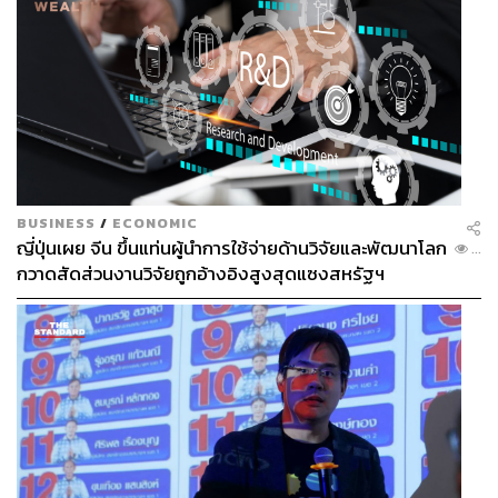
สำหรับคนที่กำลังตัดสินใจว่าจะเลือกนวัตกรรมหรือเครื่องมือ
ไหนดี หมอหยินและหมอแป๊ก บอกว่า นวัตกรรมความงามที่
ผ่านการพิสูจน์และวิจัยว่าปลอดภัยในท้องตลาดอาจไม่เหมาะ
หรือไม่จำเป็นกับทุกคน ควรเลือกเฉพาะสิ่งที่เหมาะกับเรา
จริงๆ
“แนะนำให้ตรวจวิเคราะห์ปัญหาผิวก่อน เพื่อที่หมอจะได้เลือก
BUSINESS
/
ECONOMIC
เครื่องมือ นวัตกรรมและเทคนิคที่แก้ปัญหาได้อย่างตรงจุด
ญี่ปุ่นเผย จีน ขึ้นแท่นผู้นำการใช้จ่ายด้านวิจัยและพัฒนาโลก
...
และมีประสิทธิภาพ”
กวาดสัดส่วนงานวิจัยถูกอ้างอิงสูงสุดแซงสหรัฐฯ
“เพราะถ้าคุณจะเลือกลงทุนในความงาม การลงทุนสร้าง ‘ผิว
สุขภาพดี’ คือการลงทุนที่มีคุณภาพและยั่งยืนที่สุด”
TAGS:
Advertorial
ความงาม
คลินิกความงาม
Viva Clinic