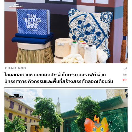
เย็นตรงจากโรงงาน [ADVERTORIAL]
หมอหยิน – พญ.ศันสนีย์ สฤษดิ์เวชวรกุล
หมอหยิน บอกว่า สิ่งที่ Viva Clinic ยึดถือมาตลอดคือ การคัด
สรรและดีไซน์การรักษาที่เหมาะกับแต่ละบุคคล “ต่อให้คนไข้
THAILAND
เดินมาเพราะมีปัญหาเรื่องความหย่อนคล้อยเหมือนกัน แต่วิธี
ไอคอนสยามชวนชมศิลปะ-ผ้าไทย-งานคราฟต์ ผ่าน
แก้ปัญหาไม่จำเป็นต้องใช้เครื่องมือหรือเทคนิคเดียวกัน เป็น
213
นิทรรศการ กิจกรรมและพื้นที่สร้างสรรค์ตลอดเดือนวัน
เหตุผลที่เราจะต้องดีไซน์การรักษาเฉพาะบุคคล”
แม่ [ADVERTORIAL]
ดีไซน์การรักษาเฉพาะบุคคลด้วย ‘3ใจ’
เป็นข้อได้เปรียบที่ Viva Clinic มีแนวคิดที่จะดูแลทุกคน
เหมือนคนในครอบครัวอยู่แล้ว ดังนั้นในทุกขั้นตอนการค้นหา