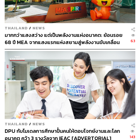
ต้นตอของปัญหาเพื่อนำมาดีไซน์การรักษาเฉพาะบุคคลต้อง
ประกอบไปด้วย 3 ใจ เข้าใจ ใส่ใจ และจริงใจ
THAILAND
/
NEWS
มากกว่าแสงสว่าง แต่เป็นพลังงานแห่งอนาคต: ย้อนรอย
63
68 ปี MEA จากแสงแรกแห่งสยามสู่พลังงานขับเคลื่อน
เมือง ผ่าน MEA SPARK
“ต้องทำ
‘ความเข้าใจ’
คนไข้ให้ลึกซึ้ง ถ้าเราไม่เข้าใจคนไข้
THAILAND
/
NEWS
จะไม่รู้เลยว่าจริงๆ แล้วอะไรคือสิ่งที่เขากังวล” หมอแป๊ปบอก
DPU กับโมเดลการศึกษาปั้นคนให้ตอบโจทย์งานและโลก
ว่า บ่อยครั้งที่ลูกค้าเข้ามาโดยที่ยังไม่รู้ความต้องการที่แท้จริง
143
อนาคต คว้า 3 รางวัลจาก IEAC [ADVERTORIAL]