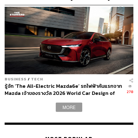
ของตัวเอง “บางคนเห็นเพื่อนทำแล้วสวยก็อยากทำ แต่เราจะ
คุยกับคนไข้ก่อนเสมอว่า จริงๆ แล้วอะไรคือสิ่งที่เขากังวล เรา
ถึงจะแนะนำได้ว่าวิธีไหนแก้ไขปัญหาได้ตรงจุดและเห็น
ผลลัพธ์ที่มีประสิทธิภาพกว่า”
“การเลือกการรักษาที่ดีที่สุดให้กับคนไข้คือ
‘ความจริงใจ’
บางจุดคนไข้ยังไม่มีปัญหา เราก็แนะนำไปตรงๆ เลยว่าไม่ต้อง
ทำตอนนี้ และเลือกการรักษาที่ตรงกับปัญหาให้กับคนไข้ก่อน
ผลลัพธ์จะได้ประมาณไหนก็บอกตรงๆ ไม่โอเวอร์เคลม” หมอ
หยินบอกว่า ในทุกขั้นตอนตั้งแต่การให้บริการและการรักษา
ต้องมี
‘ความใส่ใจ’
ในทุกดีเทล
BUSINESS
/
TECH
รู้จัก ‘The All-Electric Mazda6e’ รถไฟฟ้าคันแรกจาก
278
Mazda เจ้าของรางวัล 2026 World Car Design of
“อย่างที่บอกแต่ละคนมีปัญหาและรูปหน้าที่ต่างกัน ต่อให้ใช้
the Year [ADVERTORIAL]
เครื่องมือเดียวกันแต่อาจต้องใช้เทคนิคที่ต่างไป นี่คือสิ่งที่เรา
MORE
ต้องใส่ใจเป็นพิเศษ เพื่อให้คนไข้ยังคงความเป็นธรรมชาติใน
แบบของตัวเอง การรักษาของ Viva Clinic จึงเป็นแบบ Tailor
Made อย่างแท้จริง”