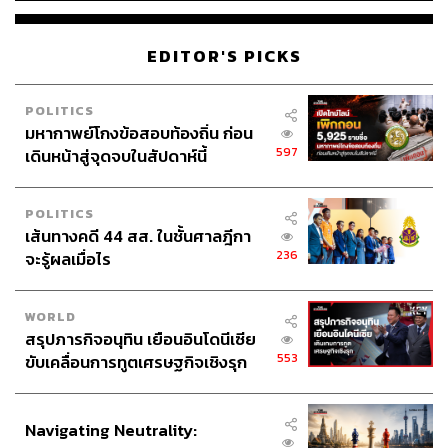
EDITOR'S PICKS
POLITICS
มหากาพย์โกงข้อสอบท้องถิ่น ก่อน
597
เดินหน้าสู่จุดจบในสัปดาห์นี้
POLITICS
เส้นทางคดี 44 สส. ในชั้นศาลฎีกา
236
จะรู้ผลเมื่อไร
WORLD
สรุปภารกิจอนุทิน เยือนอินโดนีเซีย
553
ขับเคลื่อนการทูตเศรษฐกิจเชิงรุก
ประกาศหุ้นส่วนยุทธศาสตร์ไทย –
อินโดนีเซีย
Navigating Neutrality: