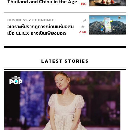
Thailand and China in the Age
190
of a New Global Order
BUSINESS
/
ECONOMIC
วิเคราะห์ปรากฏการณ์คนแห่ขอสิน
2.6K
เชื่อ CLICX อาจเป็นเพียงยอด
ภูเขาน้ำแข็ง ของปัญหาหนี้ครัว
เรือนไทยที่ถูกซุกไว้
LATEST STORIES