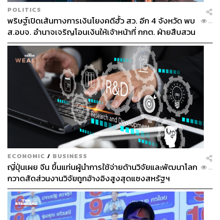
POLITICS
พริษฐ์เปิดเส้นทางการเงินโยงคดีฮั้ว สว. อีก 4 จังหวัด พบ
...
ส.อบจ. อำนาจเจริญโอนเงินให้เจ้าหน้าที่ กกต. ฝ่ายสืบสวน
ECONOMIC
/
BUSINESS
ญี่ปุ่นเผย จีน ขึ้นแท่นผู้นำการใช้จ่ายด้านวิจัยและพัฒนาโลก
...
กวาดสัดส่วนงานวิจัยถูกอ้างอิงสูงสุดแซงสหรัฐฯ