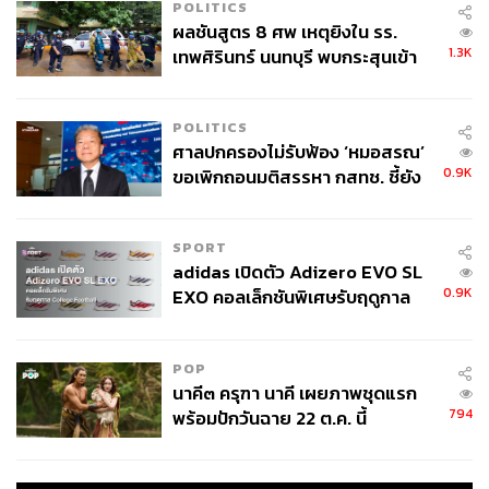
POLITICS
ผลชันสูตร 8 ศพ เหตุยิงใน รร.
1.3K
เทพศิรินทร์ นนทบุรี พบกระสุนเข้า
จุดสำคัญ ‘ศีรษะ-หน้าอก’ ครูถูกยิง
4 นัด จากระยะไกล
POLITICS
ศาลปกครองไม่รับฟ้อง ‘หมอสรณ’
0.9K
ขอเพิกถอนมติสรรหา กสทช. ชี้ยัง
ไม่ใช่ผู้เดือดร้อนเสียหาย
SPORT
adidas เปิดตัว Adizero EVO SL
0.9K
EXO คอลเล็กชันพิเศษรับฤดูกาล
College Football
POP
นาคี๓ ครุฑา นาคี เผยภาพชุดแรก
794
พร้อมปักวันฉาย 22 ต.ค. นี้