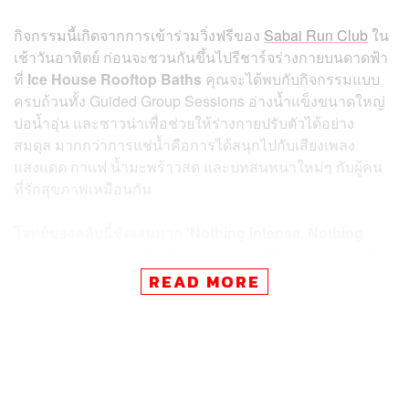
กิจกรรมนี้เกิดจากการเข้าร่วมวิ่งฟรีของ
Sabai Run Club
ใน
เช้าวันอาทิตย์ ก่อนจะชวนกันขึ้นไปรีชาร์จร่างกายบนดาดฟ้า
ที่
Ice House Rooftop Baths
คุณจะได้พบกับกิจกรรมแบบ
ครบถ้วนทั้ง Guided Group Sessions อ่างน้ำแข็งขนาดใหญ่
บ่อน้ำอุ่น และซาวน่าเพื่อช่วยให้ร่างกายปรับตัวได้อย่าง
สมดุล มากกว่าการแช่น้ำคือการได้สนุกไปกับเสียงเพลง
แสงแดด กาแฟ น้ำมะพร้าวสด และบทสนทนาใหม่ๆ กับผู้คน
ที่รักสุขภาพเหมือนกัน
โจทย์ของคลับนี้ชัดเจนมาก
‘Nothing intense. Nothing
serious.’
เพราะคลับนี้ไม่ได้ออกแบบมาเพื่อความท้าทายที่
น่ากลัว แต่เป็นสเปซที่เปิดโอกาสให้คุณได้ลองทำอะไรที่
READ MORE
อึดอัดเล็กน้อย ไปพร้อมกับเพื่อนใหม่ ไม่ว่าคุณจะเป็นมือใหม่
ที่ไม่เคยเข้าใกล้ถังน้ำแข็งมาก่อน หรือจะเป็นสายแช่ไอซ์บาธ
ตัวจริง ที่นี่คือคอมมูนิตี้ที่เชื่อว่าความเย็นจะช่วยสร้างการ
เชื่อมต่อที่คาดไม่ถึงไปพร้อมๆ กับกลุ่มเพื่อนที่คอยเชียร์และ
ให้คำแนะนำผ่าน Guided Session