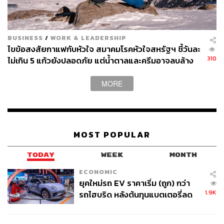
BUSINESS
/
WORK & LEADERSHIP
ไขข้อสงสัยกาแฟกับหัวใจ สมาคมโรคหัวใจสหรัฐฯ ชี้วันละ
310
ไม่เกิน 5 แก้วยังปลอดภัย แต่น้ำตาลและครีมอาจลบล้าง
ประโยชน์ที่ควรได้
MORE
MOST POPULAR
TODAY
WEEK
MONTH
ECONOMIC
ยุคใหม่รถ EV ราคาเริ่ม (ถูก) กว่า
1.9K
รถไฮบริด หลังต้นทุนแบตเตอรี่ลด
ลง - จีนแห่บุกตลาดเกิดใหม่