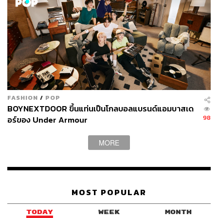
สำหรับคนที่พลาดประสบการณ์จากแคมเปญ Ultimate K-Pop
Experience ที่ทาง Booking.com เปิดให้จองเมื่อต้นเดือน
สิงหาคมที่ผ่านมา สามารถสัมผัสประสบการณ์ K-Pop ที่
คล้ายคลึงกันได้ จากโปรแกรม Experience ที่ทาง
แพลตฟอร์มเปิดให้จองได้ทางเว็บไซต์
ภาพ: พลอยจันทร์ สุขคง
FASHION
/
POP
TAGS:
Kang Daniel
Ultimate K-Pop Experience
k-pop
BOYNEXTDOOR ขึ้นแท่นเป็นโกลบอลแบรนด์แอมบาสเด
Booking.com
98
อร์ของ Under Armour
MORE
MOST POPULAR
173
TODAY
WEEK
MONTH