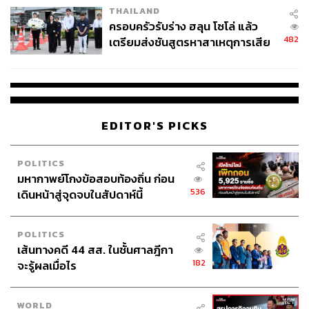
THAILAND
ครอบครัวรับร่าง ฮลุน โซโล่ แล้ว
482
เตรียมส่งชันสูตรหาสาเหตุการเสีย
ชีวิต
EDITOR'S PICKS
POLITICS
มหากาพย์โกงข้อสอบท้องถิ่น ก่อน
536
เดินหน้าสู่จุดจบในสัปดาห์นี้
POLITICS
เส้นทางคดี 44 สส. ในชั้นศาลฎีกา
182
จะรู้ผลเมื่อไร
WORLD