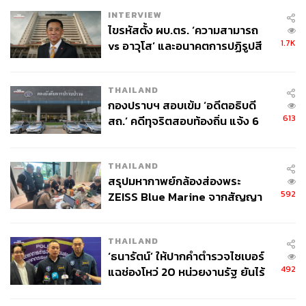
INTERVIEW
ABOUT THE AUTHOR
ไขรหัสตั้ง ผบ.ตร. ‘ความสามารถ
1.7K
vs อาวุโส’ และอนาคตการปฏิรูปสี
พลอยจันทร์ สุขคง
กากี กับ พล.ต.อ. เอก อังสนานนท์
Senior Content Creator ประจำกองไลฟ์สไตล์
สำนักข่าว THE STANDARD
THAILAND
กองปราบฯ สอบเข้ม ‘อดีตอธิบดี
613
สถ.’ คดีทุจริตสอบท้องถิ่น แจ้ง 6
ข้อหาหนัก จ่อชง ป.ป.ช. 12 ส.ค. นี้
THAILAND
สรุปมหากาพย์กล้องส่องพระ
592
ZEISS Blue Marine จากสัญญา
ผลิต 8.3 ล้าน สู่ข้อพิพาท ‘มา
เวลล์ฯ’ ฟ้อง ‘โทน บางแค’ ผิดนัด
THAILAND
จ่ายหนี้-แอบระบุแบรนด์
‘ธนารัตน์’ ให้ปากคำตำรวจไซเบอร์
492
แฉช่องโหว่ 20 หน่วยงานรัฐ ยันไร้
นัยทางการเมือง