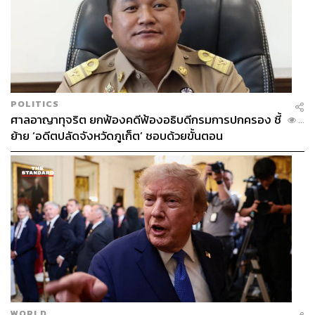
POLITICS
ศาลอาญาทุจริต ยกฟ้องคดีฟ้องอธิบดีกรมการปกครอง ชี้
...
ย้าย ‘อดีตปลัดจังหวัดภูเก็ต’ ชอบด้วยขั้นตอน
WORLD