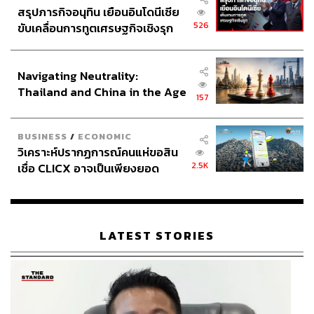
สรุปภารกิจอนุทิน เยือนอินโดนีเซีย
526
ขับเคลื่อนการทูตเศรษฐกิจเชิงรุก
ประกาศหุ้นส่วนยุทธศาสตร์ไทย –
อินโดนีเซีย
Navigating Neutrality:
Thailand and China in the Age
157
of a New Global Order
BUSINESS
/
ECONOMIC
วิเคราะห์ปรากฏการณ์คนแห่ขอสิน
2.5K
เชื่อ CLICX อาจเป็นเพียงยอด
ภูเขาน้ำแข็ง ของปัญหาหนี้ครัว
เรือนไทยที่ถูกซุกไว้
LATEST STORIES