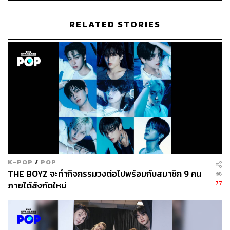
ส่วนบรรยากาศในห้อง Executive Producer Suite ทาง
RYSE, Autograph Collection ร่วมมือกับ Kang Daniel ศิลปิน
RELATED STORIES
K -Pop อดีตสมาชิกวง Wanna One มาตกแต่งห้องใหม่ชนิดที่
ว่ามองทางไหนก็เห็นแต่ Kang Daniel Everywhere! ทั้งซุ้ม
คาราโอเกะ พร้อมเวที K-Pop ให้ผู้พักได้สนุกปลดปล่อยความ
ดาวน์ในตัวเอง สเตชันรามยอนและสแน็กบาร์ ที่มีสูตรราม
ยอนสไตล์ Kang Daniel ไว้ให้ทำตาม นั่นยังไม่รวมโปรเจก
เตอร์ขนาดใหญ่ อัลบั้ม ของแฟนกู๊ด รวมถึงอัลบั้มพร้อมลาย
เซ็นและคลิปวิดีโอส่งตรงจากศิลปินอีกด้วย
K-POP
/
POP
THE BOYZ จะทำกิจกรรมวงต่อไปพร้อมกับสมาชิก 9 คน
77
ภายใต้สังกัดใหม่