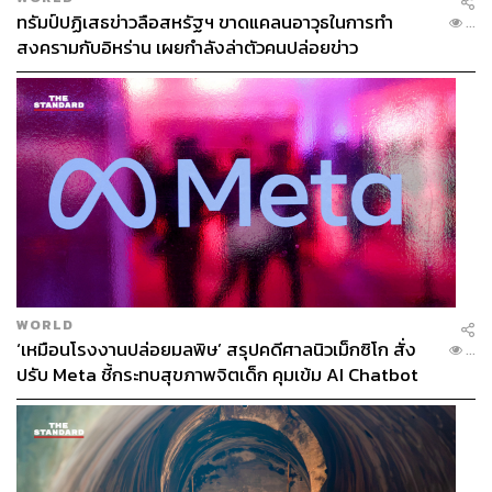
ทรัมป์ปฏิเสธข่าวลือสหรัฐฯ ขาดแคลนอาวุธในการทำ
...
สงครามกับอิหร่าน เผยกำลังล่าตัวคนปล่อยข่าว
WORLD
‘เหมือนโรงงานปล่อยมลพิษ’ สรุปคดีศาลนิวเม็กซิโก สั่ง
...
ปรับ Meta ชี้กระทบสุขภาพจิตเด็ก คุมเข้ม AI Chatbot