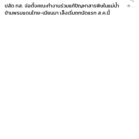
ปลัด ทส. จ่อตั้งคณะทำงานร่วมแก้ปัญหาสารพิษในแม่น้ำ
...
ข้ามพรมแดนไทย-เมียนมา เล็งเริ่มถกนัดแรก ส.ค.นี้
News
Wealth
Pop
Podcast
Video
Now
Opinion
Careers
Events
Privacy
About
Contact
Policy
FOR
ADVERTISING
MEMBERSHIP