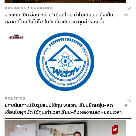
หลังจากฟินไปหนึ่งชั่วโมงเต็มๆ ก็ถึงเวลากลับไปดินเนอร์ที่
BUSINESS
/
ECONOMIC
อ่านเกม ‘มิน อ่อง หล่าย’ เยือนไทย ทำไมเมียนมายังเป็น
โรงแรม โดยพื้นที่ชั้นล่างจะเป็นบาร์และร้านอาหารที่คน
...
ตลาดที่ไทยทิ้งไม่ได้ ในวันที่ค่าเงินตก ทุนสำรองต่ำ
ทั่วไปสามารถแวะเวียนเข้ามาชิลได้ ซึ่งวันที่เราไปก็ประจวบ
เหมาะกับการมี Guestshift โดย Ivan Ostapov บาร์เทนเดอร์
จากดูไบ มาครีเอตดริงก์เมนูพิเศษให้สำหรับ Public House
งานนี้เราเลยสั่งค็อกเทลฝีมือของเจ้าตัวอย่าง
XXTH Century
Highball (390 บาท)
มาลอง เบสแก้วนี้จะเป็นจินและเวอร์มุธ
เพิ่มความซ่าสดชื่นด้วยเลมอน โซดา และบีทรูท ถือเป็นแก้วที่
ดื่มง่ายและเหมาะจะเป็นแก้วสตาร์ทสำหรับค่ำคืน
POLITICS
ยศชนันเคาะปรับรูปแบบใช้ทุน พสวท. เรียนยืดหยุ่น-ลด
...
เงื่อนไขผูกมัด ใช้ทุนเท่าเวลาเรียน-ดึงผลงานลดหย่อนเวลา
ดันให้มีผลย้อนหลัง