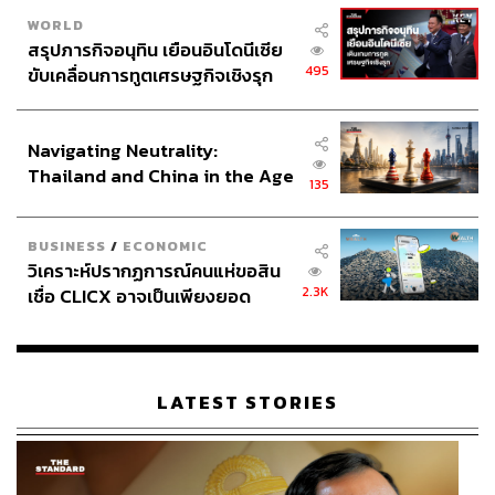
WORLD
สรุปภารกิจอนุทิน เยือนอินโดนีเซีย
495
ขับเคลื่อนการทูตเศรษฐกิจเชิงรุก
ประกาศหุ้นส่วนยุทธศาสตร์ไทย –
อินโดนีเซีย
Navigating Neutrality:
Thailand and China in the Age
135
of a New Global Order
BUSINESS
/
ECONOMIC
วิเคราะห์ปรากฏการณ์คนแห่ขอสิน
2.3K
เชื่อ CLICX อาจเป็นเพียงยอด
ภูเขาน้ำแข็ง ของปัญหาหนี้ครัว
เรือนไทยที่ถูกซุกไว้
LATEST STORIES