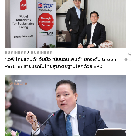
สำหรับอาหารของที่นี่จะเน้นสไตล์เวสเทิร์น มีครบตั้งแต่จาน
เรียกน้ำย่อย จานหลัก ยันของหวาน ครบเครื่อง งานนี้เราขอ
BUSINESS
/
BUSINESS
เป็นอะไรที่อิ่มท้องจานเดียวจบ เลยสั่งเป็น
Josper-Grilled
“เอพี ไทยแลนด์” จับมือ “นิปปอนเพนต์” ยกระดับ Green
...
Pork Chop (690 บาท)
พอร์กช็อปชิ้นโตย่างมาหอมๆ เสิร์ฟ
Partner รายแรกในไทยสู่มาตรฐานโลกด้วย EPD
กับซอส Aji Blanco สลัดบร็อกโคลีร็อกเกตเพสโตและผัก
International พร้อมชูแนวคิด Global Standards for
โขม
Global Sustainable Living ส่งมอบบ้านคุณภาพ ลด
ผลกระทบต่อสิ่งแวดล้อม พร้อมปั้นนักออกแบบที่ใส่ใจโลก