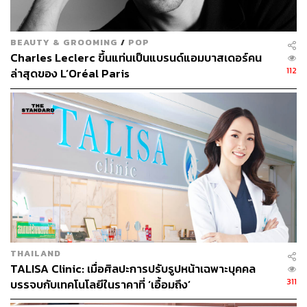
BEAUTY & GROOMING
/
POP
Charles Leclerc ขึ้นแท่นเป็นแบรนด์แอมบาสเดอร์คน
112
ล่าสุดของ L’Oréal Paris
มองดูโดยรวมแล้วก็สมกับที่นี่เป็นดีไซน์โฮเทล ดังนั้นจึงไม่
แปลกเลยที่เข้าห้องมาแล้วต้องยกโทรศัพท์ขึ้นมาเก็บภาพมุม
นั้นมุมนี้โดยอัตโนมัติ
THAILAND
TALISA Clinic: เมื่อศิลปะการปรับรูปหน้าเฉพาะบุคคล
311
บรรจบกับเทคโนโลยีในราคาที่ ‘เอื้อมถึง’
[ADVERTORIAL]