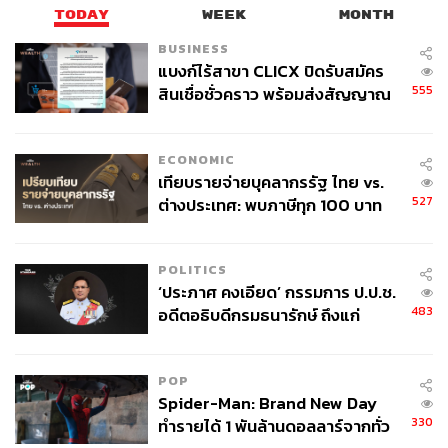
TODAY
WEEK
MONTH
BUSINESS
แบงก์ไร้สาขา CLICX ปิดรับสมัคร
555
สินเชื่อชั่วคราว พร้อมส่งสัญญาณ
เตือนกลุ่มกู้เงินผิดวัตถุประสงค์-ให้
ข้อมูลเท็จ เตรียมดำเนินคดีเด็ดขาด
สเต็ปแรกสิ่งที่เราจะต้องทำคือ Skin Analysis ซึ่งบอกเลยว่า
ECONOMIC
เครื่องตรวจสภาพผิวของ Biologique Recherche มีความ
เทียบรายจ่ายบุคลากรรัฐ ไทย vs.
แม่นยำค่อนข้างสู
ง
แม้จะมีเมกอัพก็ยังสามารถตรวจสภาพผิว
527
ต่างประเทศ: พบภาษีทุก 100 บาท
ได้อย่างล้ำลึก ไม่ว่าจะเป็นเรื่องของความชุ่มชื้น เกราะ
ของคนไทยใช้ไปกับข้าราชการเฉียด
40 บาท
ป้องกันผิว ริ้วรอย หรือจุดด่างดำ โดยหลังจากที่ตรวจครบทุก
POLITICS
ประการแล้ว เทอราพิสต์ก็จะแนะนำเป็นทรีตเมนต์ที่ตอบ
‘ประภาศ คงเอียด’ กรรมการ ป.ป.ช.
โจทย์ปัญหาผิวที่สุด เรียกว่าเป็นการคัสตอมทรีตเมนต์แบบ
483
อดีตอธิบดีกรมธนารักษ์ ถึงแก่
1:1 เลยทีเดียว
อนิจกรรม
POP
Spider-Man: Brand New Day
330
ทำรายได้ 1 พันล้านดอลลาร์จากทั่ว