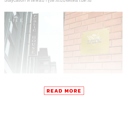
Courtesy of the Brands
READ MORE
Why Here?
โปรแกรม Skincation นี้เป็นการจับมือกันระหว่าง
Public
House
โรงแรมดีไซน์เก๋ใจกลางสุขุมวิท กับแบรนด์สกินแคร์
ลักชัวรีสัญชาติฝรั่งเศส
Biologique Recherche
ที่โดดเด่น