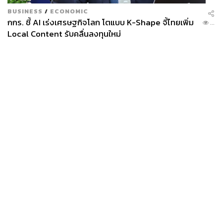
BUSINESS
/
ECONOMIC
กกร. ชี้ AI เร่งเศรษฐกิจโลก โตแบบ K-Shape จี้ไทยเพิ่ม
...
Local Content รับคลื่นลงทุนใหม่
และทุกอย่างก็เพลินขึ้นไปอีกระดับเมื่อวงแจ๊สเริ่มบรรเลง ซึ่ง
วันที่เราไปนั้นได้พบกับนักร้องหนุ่ม Ardawan Habibzadeh ที่
เรียกว่าสยบคนทั้งฟลอร์ได้อยู่หมัดกับพลังเสียงอันทรงเสน่ห์
ของเจ้าตัว ใครที่ชอบแนวแจ๊สหรืออาร์แอนด์บีจะต้องฟิน
แน่นอน
News
Wealth
Pop
Podcast
Video
Now
Opinion
Careers
Events
Privacy
About
Contact
Policy
FOR
ADVERTISING
MEMBERSHIP