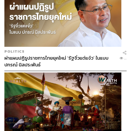
สำหรับโปรแกรมที่ตอบโจทย์สภาพผิวเราในคราวนี้คือ
Soin
Restructurant et Lissant (6,000 บาท ต่อ 60 นาที)
ที่ช่วย
ฟื้นบำรุงเกราะป้องกันผิว เผยผิวหน้าดูอิ่มเอิบยิ่งขึ้น นอกจาก
ผิวหน้าแล้ว ทรีตเมนต์โปรแกรมนี้ยังบำรุงไปถึงลำคอและผิว
บริเวณเนินอกอีกด้วย
POLITICS
ผ่าแผนปฏิรูปราชการไทยยุคใหม่ ‘รัฐจิ๋วแต่แจ๋ว’ ในแบบ
...
ปกรณ์ นิลประพันธ์