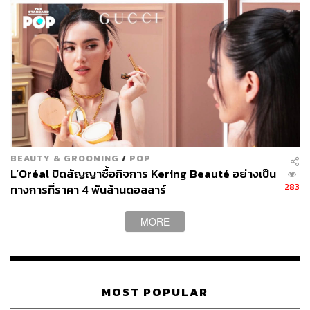
หลังจากพักผ่อนหย่อนใจในห้องหายเหนื่อยแล้ว ก็ถึงเวลาออก
เดินทางไปปรนนิบัติผิวหน้ากันต่อที่
Biologique Recherche
Ambassade Bangkok
ซึ่งตั้งอยู่ที่ซอยสุขุมวิท 49/10 ใช้
เวลาเดินทางเพียงไม่กี่นาทีก็ถึง หากใครที่เป็นแฟนตัวยงของ
แบรนด์นี้ก็คงจะแฮปปี้กันไม่น้อย ด้วยบริการสุดจะไพรเวต
BEAUTY & GROOMING
/
POP
และสมกับเป็นลักชัวรีแบรนด์ด้วยการตกแต่งที่เรียบหรู
L’Oréal ปิดสัญญาซื้อกิจการ Kering Beauté อย่างเป็น
283
ทางการที่ราคา 4 พันล้านดอลลาร์
MORE
MOST POPULAR