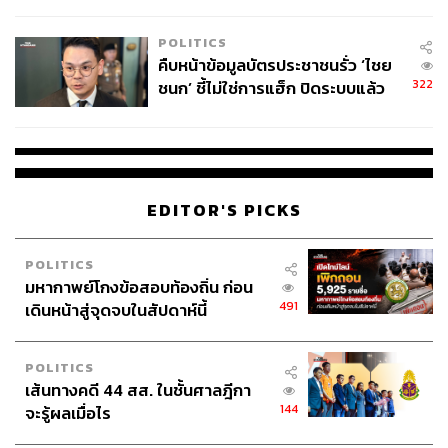
โลกภายใน 6 วัน
POLITICS
คืบหน้าข้อมูลบัตรประชาชนรั่ว ‘ไชย
322
ชนก’ ชี้ไม่ใช่การแฮ็ก ปิดระบบแล้ว
พบต้นตอจาก IP เดียว
EDITOR'S PICKS
เดินขึ้นบันไดไปชั้นสองก็จะเจอกับห้องทรีตเมนต์ที่กว้างขวาง
มีความเป็นส่วนตัวสุดๆ และยังให้บรรยากาศสบายชวนเคลิ้ม
POLITICS
ด้วย
มหากาพย์โกงข้อสอบท้องถิ่น ก่อน
491
เดินหน้าสู่จุดจบในสัปดาห์นี้
POLITICS
เส้นทางคดี 44 สส. ในชั้นศาลฎีกา
144
จะรู้ผลเมื่อไร