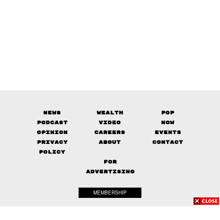
News
Wealth
Pop
Podcast
Video
Now
Opinion
Careers
Events
Privacy
About
Contact
Policy
FOR
ADVERTISING
MEMBERSHIP